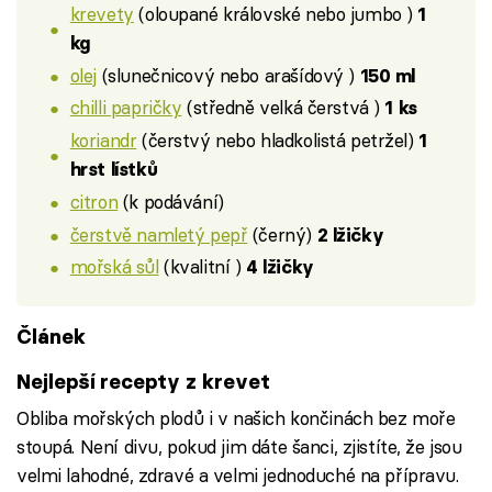
krevety
(oloupané královské nebo jumbo )
1
kg
olej
(slunečnicový nebo arašídový )
150 ml
chilli papričky
(středně velká čerstvá )
1 ks
koriandr
(čerstvý nebo hladkolistá petržel)
1
hrst lístků
citron
(k podávání)
čerstvě namletý pepř
(černý)
2 lžičky
mořská sůl
(kvalitní )
4 lžičky
Článek
Nejlepší recepty z krevet
Obliba mořských plodů i v našich končinách bez moře
stoupá. Není divu, pokud jim dáte šanci, zjistíte, že jsou
velmi lahodné, zdravé a velmi jednoduché na přípravu.