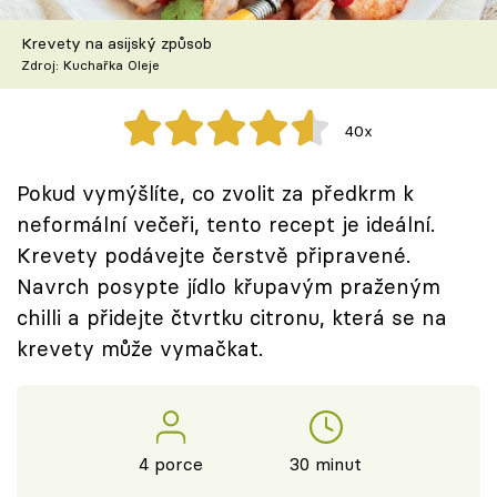
Škola vaření
Krevety na asijský způsob
Zdroj: Kuchařka Oleje
Recepty z TV
Speciál: Cuketa
40x
Těhotnej kuchař
Pokud vymýšlíte, co zvolit za předkrm k
neformální večeři, tento recept je ideální.
Sledujte prima+
Krevety podávejte čerstvě připravené.
Navrch posypte jídlo křupavým praženým
Přihlášení
chilli a přidejte čtvrtku citronu, která se na
krevety může vymačkat.
Sledujte nás
4 porce
30 minut