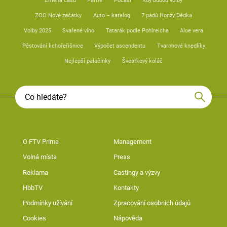
Změna času
Partie
Počasí
Kdy budou volby
ZOO Nové začátky
Auto – katalog
7 pádů Honzy Dědka
Volby 2025
Svařené víno
Tatarák podle Pohlreicha
Aloe vera
Pěstování lichořeřišnice
Výpočet ascendentu
Tvarohové knedlíky
Nejlepší palačinky
Švestkový koláč
O FTV Prima
Management
Volná místa
Press
Reklama
Castingy a výzvy
HbbTV
Kontakty
Podmínky užívání
Zpracování osobních údajů
Cookies
Nápověda