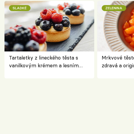
SLADKÉ
ZELENINA
Tartaletky z lineckého těsta s
Mrkvové těst
vanilkovým krémem a lesním
zdravá a origi
ovocem podle Bread Society
klasiky