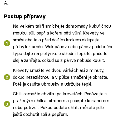
A...
Postup přípravy
Na velkém talíři smíchejte dohromady kukuřičnou
mouku, sůl, pepř a koření pěti vůní. Krevety ve
směsi obalte a před dalším krokem oklepejte
přebytek směsi. Wok pánev nebo pánev podobného
typu dejte na plotýnku o střední teplotě, přidejte
olej a zahřejte, dokud se z pánve nebude kouřit.
Krevety smažte ve dvou várkách asi 2 minuty,
dokud nezezlátnou, a v půlce smažení je obraťte.
Poté je osušte ubrousky a udržujte teplé.
Chilli osmažte chvilku po krevetách. Podávejte s
praženým chilli a citronem a posypte koriandrem
nebo petrželí. Pokud budete chtít, můžete jídlo
ještě dochutit solí a pepřem.