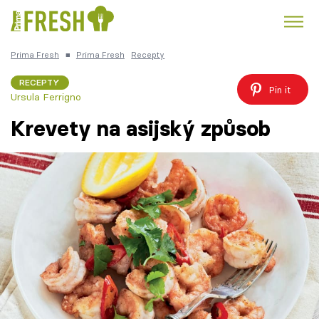
Prima Fresh
■
Prima Fresh
Recepty
Kuře
Polévky k večeři
Rychlé večeře
Trendy:
RECEPTY
Pin it
Ursula Ferrigno
Česká kuchyně
Čokoláda
Krevety na asijský způsob
Témata
Recepty
Články
TV Program