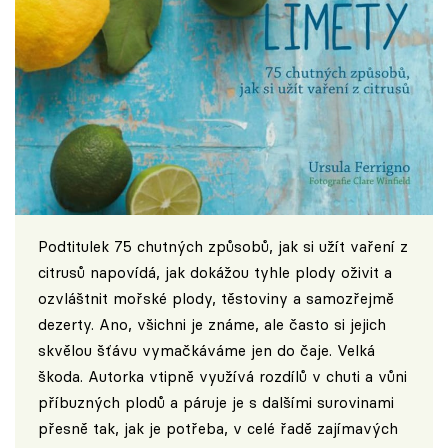
Podtitulek 75 chutných způsobů, jak si užít vaření z
citrusů napovídá, jak dokážou tyhle plody oživit a
ozvláštnit mořské plody, těstoviny a samozřejmě
dezerty. Ano, všichni je známe, ale často si jejich
skvělou šťávu vymačkáváme jen do čaje. Velká
škoda. Autorka vtipně využívá rozdílů v chuti a vůni
příbuzných plodů a páruje je s dalšími surovinami
přesně tak, jak je potřeba, v celé řadě zajímavých