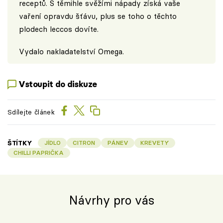
receptů. S těmihle svěžími nápady získá vaše
vaření opravdu šťávu, plus se toho o těchto
plodech leccos dovíte.
Vydalo
nakladatelství Omega
.
Vstoupit do diskuze
Sdílejte článek
ŠTÍTKY
JÍDLO
CITRON
PÁNEV
KREVETY
CHILLI PAPRIČKA
Návrhy pro vás