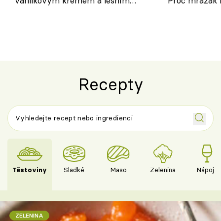
vanilkovým krémem a lesním
Proč mrazák n
ovocem podle Bread Society
horku vsadit 
Recepty
Těstoviny
Sladké
Maso
Zelenina
Nápoje
ZELENINA