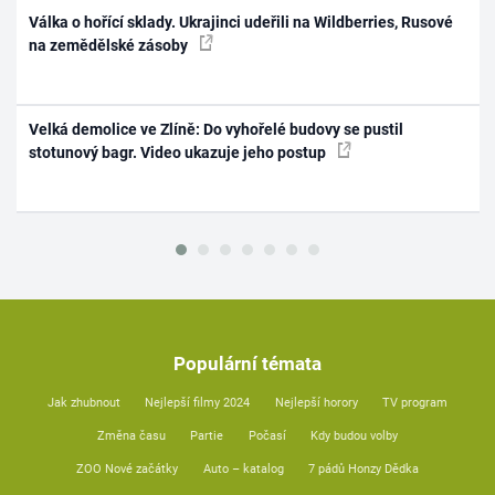
Válka o hořící sklady. Ukrajinci udeřili na Wildberries, Rusové
na zemědělské zásoby
Velká demolice ve Zlíně: Do vyhořelé budovy se pustil
stotunový bagr. Video ukazuje jeho postup
Populární témata
Jak zhubnout
Nejlepší filmy 2024
Nejlepší horory
TV program
Změna času
Partie
Počasí
Kdy budou volby
ZOO Nové začátky
Auto – katalog
7 pádů Honzy Dědka