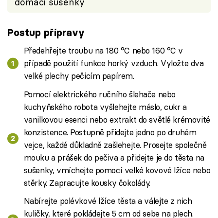
domácí sušenky
Postup přípravy
Předehřejte troubu na 180 °C nebo 160 °C v
případě použití funkce horký vzduch. Vyložte dva
velké plechy pečicím papírem.
Pomocí elektrického ručního šlehače nebo
kuchyňského robota vyšlehejte máslo, cukr a
vanilkovou esenci nebo extrakt do světlé krémovité
konzistence. Postupně přidejte jedno po druhém
vejce, každé důkladně zašlehejte. Prosejte společně
mouku a prášek do pečiva a přidejte je do těsta na
sušenky, vmíchejte pomocí velké kovové lžíce nebo
stěrky. Zapracujte kousky čokolády.
Nabírejte polévkové lžíce těsta a válejte z nich
kuličky, které pokládejte 5 cm od sebe na plech.