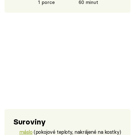
1 porce
60 minut
Suroviny
máslo
(pokojové teploty, nakrájené na kostky)