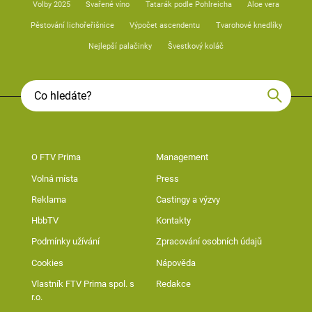
Volby 2025
Svařené víno
Tatarák podle Pohlreicha
Aloe vera
Pěstování lichořeřišnice
Výpočet ascendentu
Tvarohové knedlíky
Nejlepší palačinky
Švestkový koláč
O FTV Prima
Management
Volná místa
Press
Reklama
Castingy a výzvy
HbbTV
Kontakty
Podmínky užívání
Zpracování osobních údajů
Cookies
Nápověda
Vlastník FTV Prima spol. s
Redakce
r.o.