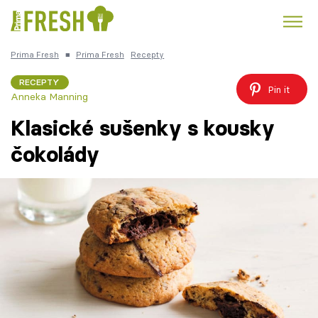
Prima Fresh
■
Prima Fresh
Recepty
Kuře
Polévky k večeři
Rychlé večeře
Trendy:
RECEPTY
Pin it
Anneka Manning
Česká kuchyně
Čokoláda
Klasické sušenky s kousky
čokolády
Témata
Recepty
Články
TV Program