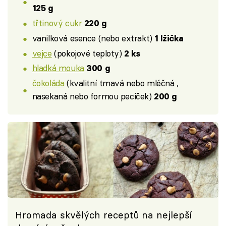
125 g
třtinový cukr
220 g
vanilková esence (nebo extrakt)
1 lžička
vejce
(pokojové teploty)
2 ks
hladká mouka
300 g
čokoláda
(kvalitní tmavá nebo mléčná ,
nasekaná nebo formou peciček)
200 g
Hromada skvělých receptů na nejlepší