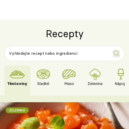
Recepty
Těstoviny
Sladké
Maso
Zelenina
Nápoje
ZELENINA