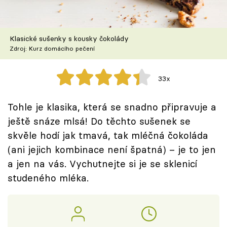
Škola vaření
Recepty z TV
Klasické sušenky s kousky čokolády
Zdroj: Kurz domácího pečení
Speciál: Cuketa
33x
Těhotnej kuchař
Tohle je klasika, která se snadno připravuje a
Sledujte prima+
ještě snáze mlsá! Do těchto sušenek se
skvěle hodí jak tmavá, tak mléčná čokoláda
Přihlášení
(ani jejich kombinace není špatná) – je to jen
a jen na vás. Vychutnejte si je se sklenicí
studeného mléka.
Sledujte nás