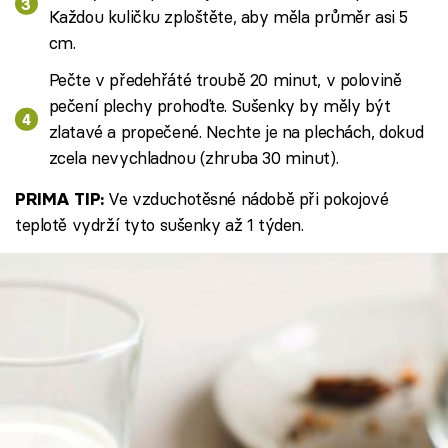
Každou kuličku zploštěte, aby měla průměr asi 5
cm.
Pečte v předehřáté troubě 20 minut, v polovině
pečení plechy prohoďte. Sušenky by měly být
zlatavé a propečené. Nechte je na plechách, dokud
zcela nevychladnou (zhruba 30 minut).
Ve vzduchotěsné nádobě při pokojové
PRIMA TIP:
teplotě vydrží tyto sušenky až 1 týden.