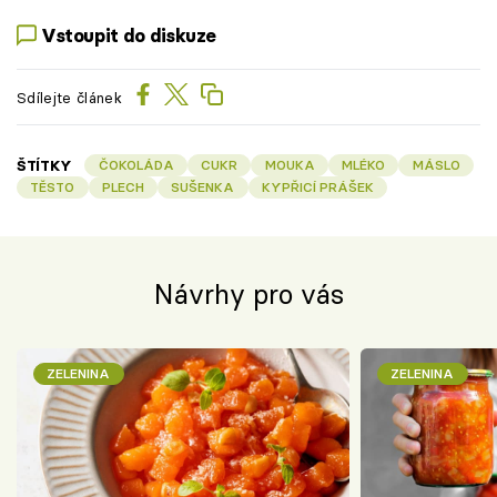
Vstoupit do diskuze
Sdílejte článek
ŠTÍTKY
ČOKOLÁDA
CUKR
MOUKA
MLÉKO
MÁSLO
TĚSTO
PLECH
SUŠENKA
KYPŘICÍ PRÁŠEK
Návrhy pro vás
ZELENINA
ZELENINA