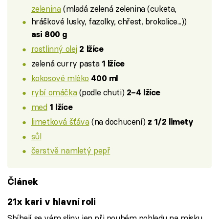
zelenina
(mladá zelená zelenina (cuketa,
hráškové lusky, fazolky, chřest, brokolice...))
asi 800 g
rostlinný olej
2 lžíce
zelená curry pasta
1 lžíce
kokosové mléko
400 ml
rybí omáčka
(podle chuti)
2–4 lžíce
med
1 lžíce
limetková šťáva
(na dochucení)
z 1/2 limety
sůl
čerstvě namletý pepř
Článek
21x kari v hlavní roli
Sbíhají se vám sliny jen při pouhém pohledu na misku