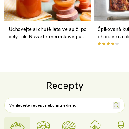
Uchovejte si chutě léta ve spíži po
Špikovaná kuř
celý rok. Navařte meruňkové pyré
chorizem a o
nebo středomořské sugo
letní zelenin
výraznou chu
Španělskem
Recepty