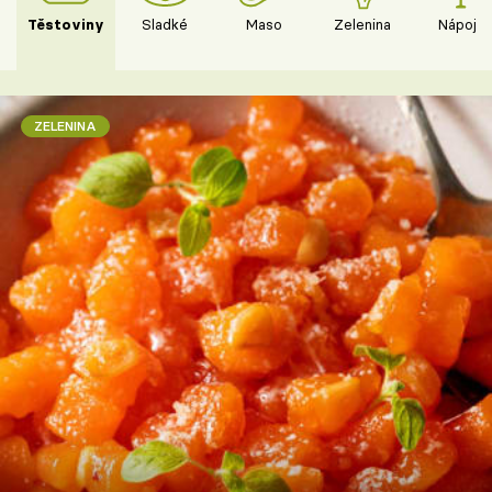
Těstoviny
Sladké
Maso
Zelenina
Nápoje
ZELENINA