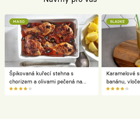
MASO
SLADKÉ
Špikovaná kuřecí stehna s
Karamelové s
chorizem a olivami pečená na
banánu, vloče
letní zelenině – šťavnaté maso s
snídaně do sk
výraznou chutí inspirovanou
Španělskem