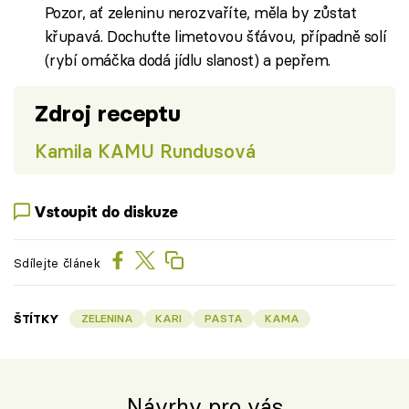
Pozor, ať zeleninu nerozvaříte, měla by zůstat
křupavá. Dochuťte limetovou šťávou, případně solí
(rybí omáčka dodá jídlu slanost) a pepřem.
Zdroj receptu
Kamila KAMU Rundusová
Vstoupit do diskuze
Sdílejte článek
ŠTÍTKY
ZELENINA
KARI
PASTA
KAMA
Návrhy pro vás