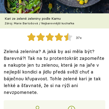
Škola vaření
Recepty z TV
Kari ze zelené zeleniny podle Kamu
Zdroj: Marie Bartošová / Nejbarevnější kuchařka
Speciál: Cuketa
37x
Těhotnej kuchař
Zelená zelenina? A jaká by asi měla být?
Sledujte prima+
Barevná?! Tak na tu protentokrát zapomeňte
a nakupte jen tu zelenou, která je na jaře v
Přihlášení
nejlepší kondici a jídlu předá svěží chuť a
báječnou křupavost. Tohle zelené kari je tak
lehké a šťavnaté, že si na rýži ani
Sledujte nás
nevzpomenete.