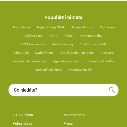
Populární témata
Jak zhubnout
Nejlepší filmy 2024
Nejlepší horory
TV program
Změna času
Partie
Počasí
Kdy budou volby
ZOO Nové začátky
Auto – katalog
7 pádů Honzy Dědka
Volby 2025
Svařené víno
Tatarák podle Pohlreicha
Aloe vera
Pěstování lichořeřišnice
Výpočet ascendentu
Tvarohové knedlíky
Nejlepší palačinky
Švestkový koláč
O FTV Prima
Management
Volná místa
Press