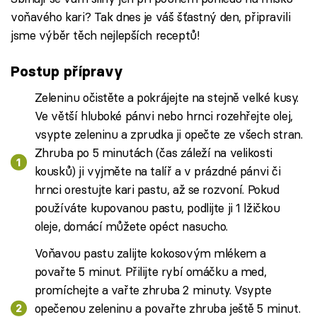
voňavého kari? Tak dnes je váš šťastný den, připravili
jsme výběr těch nejlepších receptů!
Postup přípravy
Zeleninu očistěte a pokrájejte na stejně velké kusy.
Ve větší hluboké pánvi nebo hrnci rozehřejte olej,
vsypte zeleninu a zprudka ji opečte ze všech stran.
Zhruba po 5 minutách (čas záleží na velikosti
kousků) ji vyjměte na talíř a v prázdné pánvi či
hrnci orestujte kari pastu, až se rozvoní. Pokud
používáte kupovanou pastu, podlijte ji 1 lžičkou
oleje, domácí můžete opéct nasucho.
Voňavou pastu zalijte kokosovým mlékem a
povařte 5 minut. Přilijte rybí omáčku a med,
promíchejte a vařte zhruba 2 minuty. Vsypte
opečenou zeleninu a povařte zhruba ještě 5 minut.