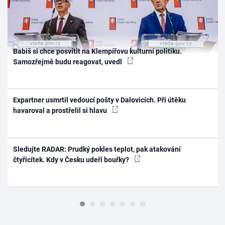
Babiš si chce posvítit na Klempířovu kulturní politiku.
Samozřejmě budu reagovat, uvedl
Expartner usmrtil vedoucí pošty v Dalovicích. Při útěku
havaroval a prostřelil si hlavu
Sledujte RADAR: Prudký pokles teplot, pak atakování
čtyřicítek. Kdy v Česku udeří bouřky?