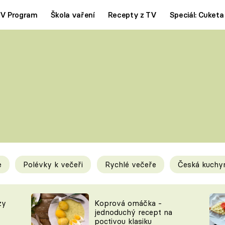
V Program
Škola vaření
Recepty z TV
Speciál: Cuketa
Polévky
Saláty
ČESKÁ KLASIKA
TĚSTOVIN
SILNÉ VÝVARY
SLADKÉ
KRÉMOVÉ
BEZMASÁ J
e
Polévky k večeři
Rychlé večeře
Česká kuchy
y
Tipy a triky
Novink
zy
Koprová omáčka -
jednoduchý recept na
poctivou klasiku
KAM ZA JÍDLEM
BLOG