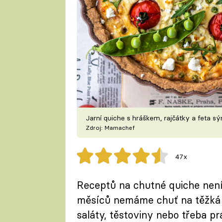
Jarní quiche s hráškem, rajčátky a feta s
Zdroj: Mamachef
47x
Receptů na chutné quiche není 
měsíců nemáme chuť na těžká j
saláty, těstoviny nebo třeba pr