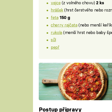
vejce
(z volného chovu)
2 ks
hrášek
(hrst čerstvého nebo roz
feta
150 g
cherry rajčata
(nebo menší keřík
rukola
(menší hrst nebo baby šp
sůl
pepř
Postup přípravy