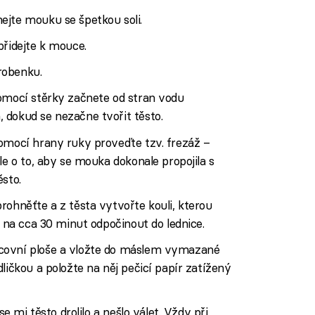
ejte mouku se špetkou soli.
přidejte k mouce.
robenku.
pomocí stěrky začnete od stran vodu
 dokud se nezačne tvořit těsto.
pomocí hrany ruky proveďte tzv. frezáž –
le o to, aby se mouka dokonale propojila s
ěsto.
rohněťte a z těsta vytvořte kouli, kterou
e na cca 30 minut odpočinout do lednice.
covní ploše a vložte do máslem vymazané
ličkou a položte na něj pečicí papír zatížený
se mi těsto drolilo a nešlo válet. Vždy při