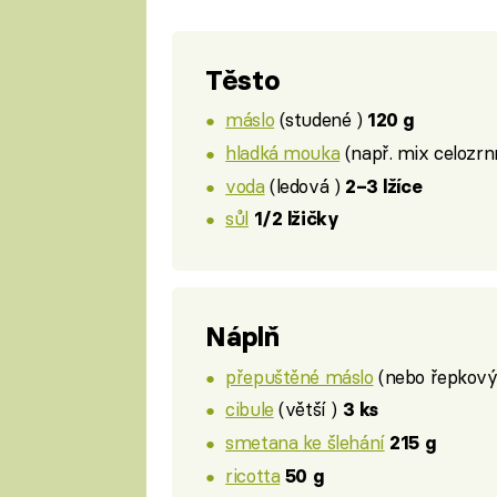
Těsto
máslo
(studené )
120 g
hladká mouka
(např. mix celozrn
voda
(ledová )
2–3 lžíce
sůl
1/2 lžičky
Náplň
přepuštěné máslo
(nebo řepkový 
cibule
(větší )
3 ks
smetana ke šlehání
215 g
ricotta
50 g