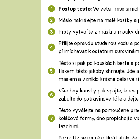
Ve větší míse smích
Postup těsto:
Máslo nakrájejte na malé kostky a 
Prsty vytvořte z másla a mouky d
Přilijte opravdu studenou vodu a 
přimíchávat k ostatním surovinám,
Těsto si pak po kouskách berte a 
tlakem těsto jakoby shrnujte. Jde a
máslem a vzniklo krásné celistvé t
Všechny kousky pak spojte, lehce p
zabalte do potravinové fólie a dejt
Těsto vyválejte na pomoučené pra
koláčové formy, dno propíchejte vid
fazolemi.
Pozn.: Už se mi několikrát stalo, že 