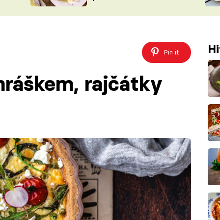
ŠÉFREDAK
VYCHYTÁVKY
SOUTĚŽ FR
NA NÁKUPECH
ČASOPIS
Hi
Pin it
hráškem, rajčátky