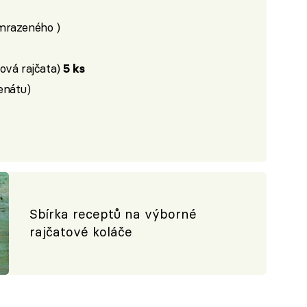
mrazeného )
ová rajčata)
5 ks
enátu)
Sbírka receptů na výborné
rajčatové koláče