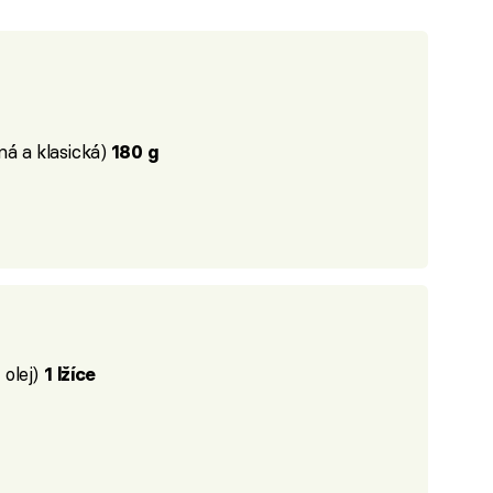
ná a klasická)
180 g
olej)
1 lžíce