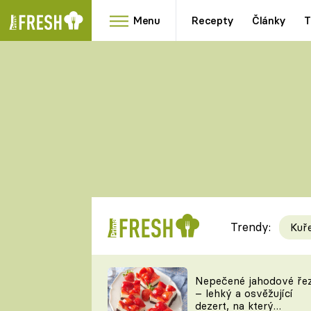
Menu
Recepty
Články
T
Oblíbené
Přílohy
recepty
HRANOLKY
HOUBY
KNEDLÍKY
DÝNĚ
KAŠE
RYCHLOVKY
Trendy:
Kuř
Populární
Videorecept
Nepečené jahodové ře
– lehký a osvěžující
kuchaři
dezert, na který
TEĎ VAŘÍ ŠÉF!