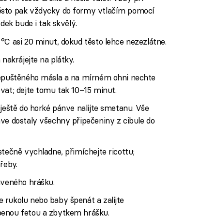
ěsto pak vždycky do formy vtlačím pomocí
edek bude i tak skvělý.
°C asi 20 minut, dokud těsto lehce nezezlátne.
 nakrájejte na plátky.
řepuštěného másla a na mírném ohni nechte
vat; dejte tomu tak 10–15 minut.
 ještě do horké pánve nalijte smetanu. Vše
ve dostaly všechny připečeniny z cibule do
stečně vychladne, přimíchejte ricottu;
řeby.
aveného hrášku.
 rukolu nebo baby špenát a zalijte
benou fetou a zbytkem hrášku.