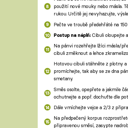
použití nové mouky nebo másla. T
rukou. Určitě jej nevyhazujte, výsl
Pečte ve troubě předehřáté na 150 
Cibuli oloupejte a
Postup na náplň:
Na pánvi rozehřejte lžíci másla/p
cibuli změknout a lehce zkramelizo
Hotovou cibuli stáhněte z plotny a
promíchejte, tak aby se ze dna pán
smetany.
Směs osolte, opepřete a jakmile čá
ochutnejte a popř. dochuťte dle pot
Dále vmíchejte vejce a 2/3 z připr
Na předpečený korpus rozprostřete
připravenou směsí, zasypte nadro