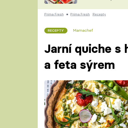
nepotřebujete troubu
ZDENĚK
ČESKO NA TALÍŘI
POHLREICH
Prima Fresh
■
Prima Fresh
Recepty
KAROLÍNA,
JAROSLAV SAPÍK
DOMÁCÍ
Mamachef
RECEPTY
KUCHAŘKA
KAROLÍNA
KAMBERSKÁ
Jarní quiche s 
a feta sýrem