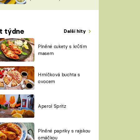
TORKY
ESH
t týdne
Další hity
Plněné cukety s krůtím
masem
Hrníčková buchta s
ovocem
Aperol Spritz
Plněné papriky s rajskou
omáčkou