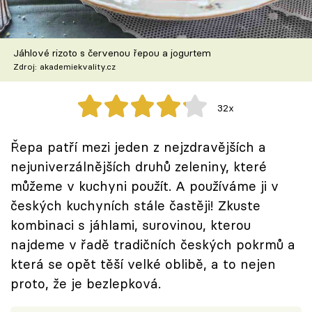
Škola vaření
Recepty z TV
Jáhlové rizoto s červenou řepou a jogurtem
Zdroj: akademiekvality.cz
Speciál: Cuketa
32x
Těhotnej kuchař
Řepa patří mezi jeden z nejzdravějších a
Sledujte prima+
nejuniverzálnějších druhů zeleniny, které
můžeme v kuchyni použít. A používáme ji v
Přihlášení
českých kuchyních stále častěji! Zkuste
kombinaci s jáhlami, surovinou, kterou
najdeme v řadě tradičních českých pokrmů a
Sledujte nás
která se opět těší velké oblibě, a to nejen
proto, že je bezlepková.