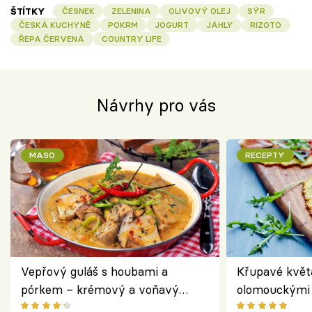
ŠTÍTKY
ČESNEK
ZELENINA
OLIVOVÝ OLEJ
SÝR
ČESKÁ KUCHYNĚ
POKRM
JOGURT
JÁHLY
RIZOTO
ŘEPA ČERVENÁ
COUNTRY LIFE
Návrhy pro vás
MASO
RECEPTY
Vepřový guláš s houbami a
Křupavé květ
pórkem – krémový a voňavý
olomouckými 
pokrm z jednoho hrnce
bezlepkový o