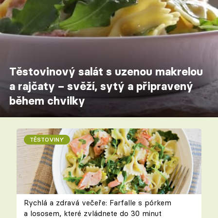
Těstovinový salát s uzenou makrelou
a rajčaty – svěží, sytý a připravený
během chvilky
TĚSTOVINY
Rychlá a zdravá večeře: Farfalle s pórkem
a lososem, které zvládnete do 30 minut