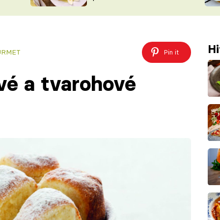
ŠÉFREDAK
VYCHYTÁVKY
SOUTĚŽ FR
NA NÁKUPECH
ČASOPIS
Hi
GURMET
Pin it
é a tvarohové