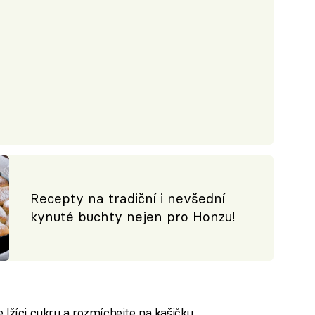
Recepty na tradiční i nevšední
kynuté buchty nejen pro Honzu!
 lžíci cukru a rozmíchejte na kašičku.