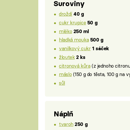
Suroviny
droždí
40 g
cukr krupice
50 g
mléko
250 ml
hladká mouka
500 g
vanilkový cukr
1 sáček
žloutek
2 ks
citronová kůra
(z jednoho citronu
máslo
(150 g do těsta, 100 g na
sůl
Náplň
tvaroh
250 g