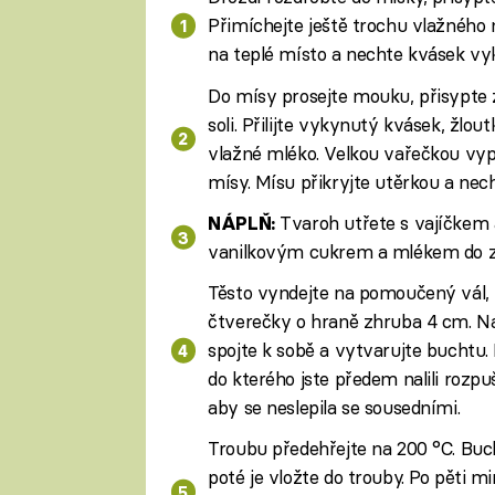
Přimíchejte ještě trochu vlažného 
na teplé místo a nechte kvásek vy
Do mísy prosejte mouku, přisypte 
soli. Přilijte vykynutý kvásek, žlou
vlažné mléko. Velkou vařečkou vyp
mísy. Mísu přikryjte utěrkou a nec
Tvaroh utřete s vajíčkem 
NÁPLŇ:
vanilkovým cukrem a mlékem do zh
Těsto vyndejte na pomoučený vál, ro
čtverečky o hraně zhruba 4 cm. Na 
spojte k sobě a vytvarujte buchtu.
do kterého jste předem nalili roz
aby se neslepila se sousedními.
Troubu předehřejte na 200 °C. Buc
poté je vložte do trouby. Po pěti m