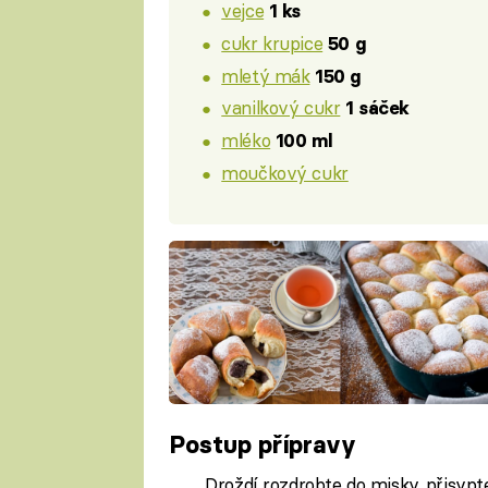
vejce
1 ks
cukr krupice
50 g
mletý mák
150 g
vanilkový cukr
1 sáček
mléko
100 ml
moučkový cukr
Postup přípravy
Droždí rozdrobte do misky, přisypte