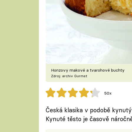
Honzovy makové a tvarohové buchty
Zdroj: archiv Gurmet
50x
Česká klasika v podobě kynutý
Kynuté těsto je časově náročněj