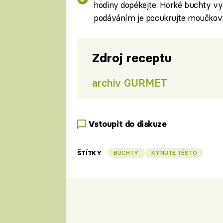
hodiny dopékejte. Horké buchty vy
podáváním je pocukrujte moučko
Zdroj receptu
archiv GURMET
Vstoupit do diskuze
ŠTÍTKY
BUCHTY
KYNUTÉ TĚSTO