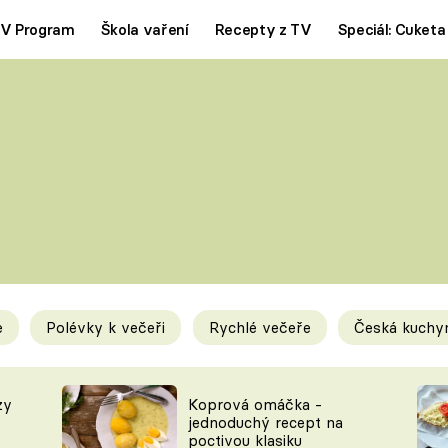
V Program
Škola vaření
Recepty z TV
Speciál: Cuketa
Polévky
Saláty
ČESKÁ KLASIKA
TĚSTOVIN
SILNÉ VÝVARY
SLADKÉ
KRÉMOVÉ
BEZMASÁ J
e
Polévky k večeři
Rychlé večeře
Česká kuchy
y
Tipy a triky
Novink
zy
Koprová omáčka -
jednoduchý recept na
poctivou klasiku
KAM ZA JÍDLEM
BLOG