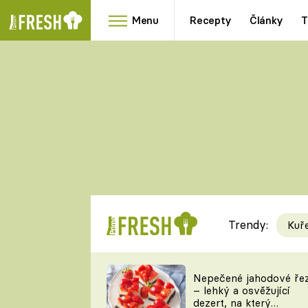
Menu
Recepty
Články
T
Oblíbené
Přílohy
recepty
HRANOLKY
HOUBY
KNEDLÍKY
DÝNĚ
KAŠE
RYCHLOVKY
Trendy:
Kuř
Populární
Videorecept
Nepečené jahodové ře
– lehký a osvěžující
kuchaři
dezert, na který
TEĎ VAŘÍ ŠÉF!