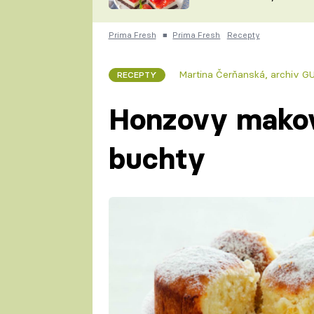
nepotřebujete troubu
ZDENĚK
ČESKO NA TALÍŘI
POHLREICH
Prima Fresh
■
Prima Fresh
Recepty
KAROLÍNA,
JAROSLAV SAPÍK
DOMÁCÍ
Martina Čerňanská
,
archiv 
RECEPTY
KUCHAŘKA
KAROLÍNA
KAMBERSKÁ
Honzovy makov
buchty