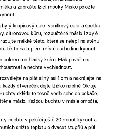
mléka a zaprašte lžící mouky. Misku položte
kynout.
zbylý krupicový cukr, vanilkový cukr a špetku
tky, citronovou kůru, rozpuštěné máslo i zbylé
racujte měkké těsto, které se nelepí na stěnu
hte těsto na teplém místě asi hodinu kynout.
a cukrem na hladký krém. Mák povařte s
oustnutí a nechte vychladnout.
zválejte na plát silný asi 1 cm a nakrájejte na
každý čtvereček dejte lžičku náplně. Okraje
 Buchty skládejte těsně vedle sebe do pekáče,
puštěné máslo. Každou buchtu v másle omočte,
hty nechte v pekáči ještě 20 minut kynout a
inutách snižte teplotu o dvacet stupňů a půl