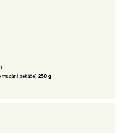
)
 vymazání pekáče)
250 g