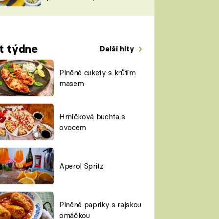
TORKY
ESH
t týdne
Další hity
Plněné cukety s krůtím
masem
Hrníčková buchta s
ovocem
Aperol Spritz
Plněné papriky s rajskou
omáčkou