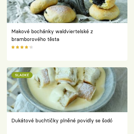
Makové bochánky waldviertelské z
bramborového těsta
SLADKÉ
Dukátové buchtičky plněné povidly se šodó