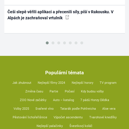
Češi slepě věřili aplikaci a přecenili síly, píší v Rakousku. V
Alpách je zachraňoval vrtulník
Populární témata
Jak zhubnout
Nejlepší filmy 2024
Nejlepší horory
TV program
Změna času
Partie
Počasí
Kdy budou volby
ZOO Nové začátky
Auto – katalog
7 pádů Honzy Dědka
Volby 2025
Svařené víno
Tatarák podle Pohlreicha
Aloe vera
Pěstování lichořeřišnice
Výpočet ascendentu
Tvarohové knedlíky
Nejlepší palačinky
Švestkový koláč