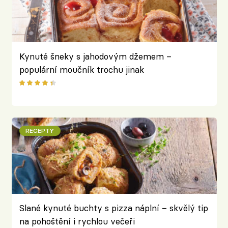
Kynuté šneky s jahodovým džemem –
populární moučník trochu jinak
RECEPTY
Slané kynuté buchty s pizza náplní – skvělý tip
na pohoštění i rychlou večeři