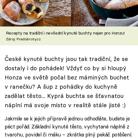
Škola vaření
Recepty z TV
Recepty na tradiční i nevšední kynuté buchty nejen pro Honzu!
Speciál: Cuketa
Zdroj: Pradobroty.cz
Těhotnej kuchař
České kynuté buchty jsou tak tradiční, že se
Sledujte prima+
dostaly i do pohádek! Vždyť co by si hloupý
Honza ve světě počal bez máminých buchet
Přihlášení
v ranečku? A šup z pohádky do kuchyně
zadělat těsto... Kyprá buchta se šťavnatou
náplní má svoje místo v realitě stále jisté :)
Sledujte nás
Jakmile se k jejich přípravě jednou odhodláte, budete je
péct pořád. Základní kynuté těsto, vychytané náplně z
tvarohu, povidel či máku – zkrátka plný pekáč potěšení.