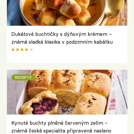
Dukátové buchtičky s dýňovým krémem –
známá sladká klasika v podzimním kabátku
RECEPTY
Kynuté buchty plněné červeným zelím –
známá česká specialita připravená naslano