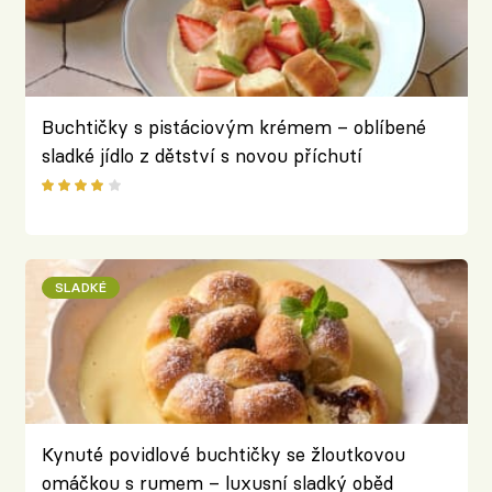
Buchtičky s pistáciovým krémem – oblíbené
sladké jídlo z dětství s novou příchutí
SLADKÉ
Kynuté povidlové buchtičky se žloutkovou
omáčkou s rumem – luxusní sladký oběd