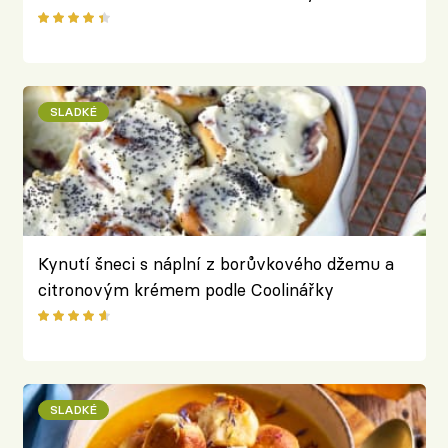
SLADKÉ
Kynutí šneci s náplní z borůvkového džemu a
citronovým krémem podle Coolinářky
SLADKÉ