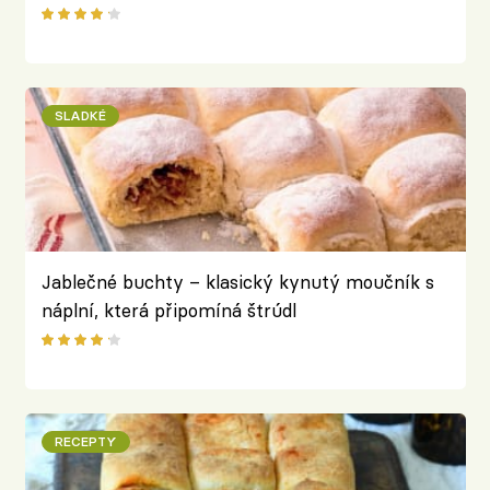
SLADKÉ
Jablečné buchty – klasický kynutý moučník s
náplní, která připomíná štrúdl
RECEPTY