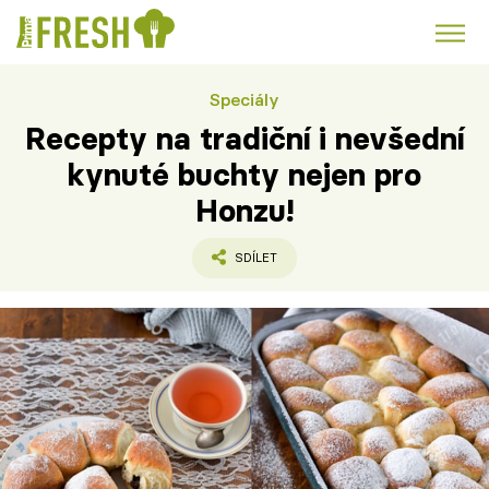
Speciály
Kuře
Polévky k večeři
Rychlé večeře
Trendy:
Recepty na tradiční i nevšední
Česká kuchyně
Čokoláda
kynuté buchty nejen pro
Honzu!
SDÍLET
Témata
Recepty
Články
TV Program