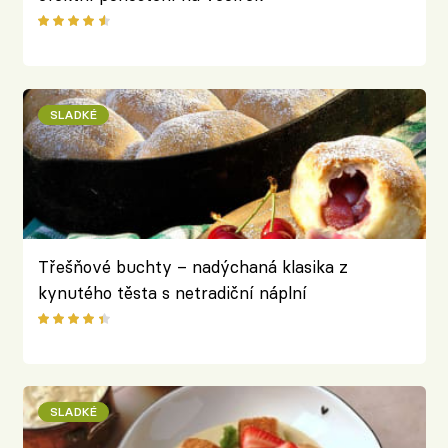
SLADKÉ
Třešňové buchty – nadýchaná klasika z
kynutého těsta s netradiční náplní
SLADKÉ