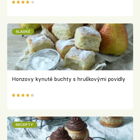
SLADKÉ
Honzovy kynuté buchty s hruškovými povidly
RECEPTY