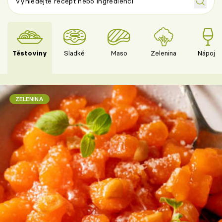
Těstoviny
Sladké
Maso
Zelenina
Nápoje
ZELENINA