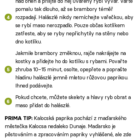
nad oheň a přilijte do něj uvařený rybí vývar. Vařte
pomalu tak dlouho, až se brambory téměř
rozpadají. Halászlé nikdy nemíchejte vařečkou, aby
se rybí maso nerozpadlo. Pouze občas kotlíkem
zatřeste, aby se ryby nepřichytily na stěny nebo
dno kotlíku.
Jakmile brambory změknou, rajče nakrájejte na
kostky a přidejte ho do kotlíku s rybami. Povařte
zhruba 10–15 minut, osolte, opepřete a poprašte
hladinu halászlé jemně mletou růžovou paprikou.
Ihned podávejte.
Pokud chcete, můžete skelety a hlavy ryb obrat a
maso přidat do halászlé.
Kalocská paprika pochází z maďarského
PRIMA TIP:
městečka Kalocsa nedaleko Dunaje. Maďarsko je
pěstováním a zpracováním papriky vyhlášené, ale zde