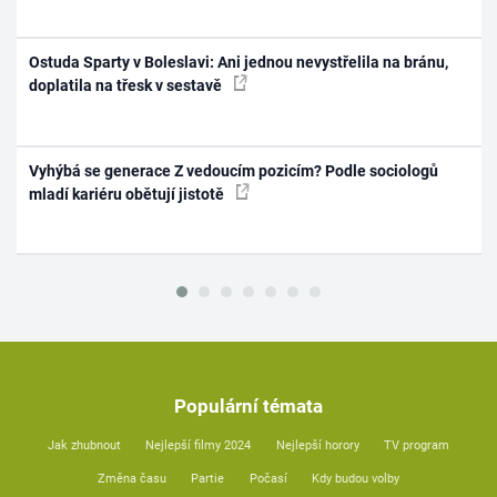
Ostuda Sparty v Boleslavi: Ani jednou nevystřelila na bránu,
doplatila na třesk v sestavě
Vyhýbá se generace Z vedoucím pozicím? Podle sociologů
mladí kariéru obětují jistotě
Populární témata
Jak zhubnout
Nejlepší filmy 2024
Nejlepší horory
TV program
Změna času
Partie
Počasí
Kdy budou volby