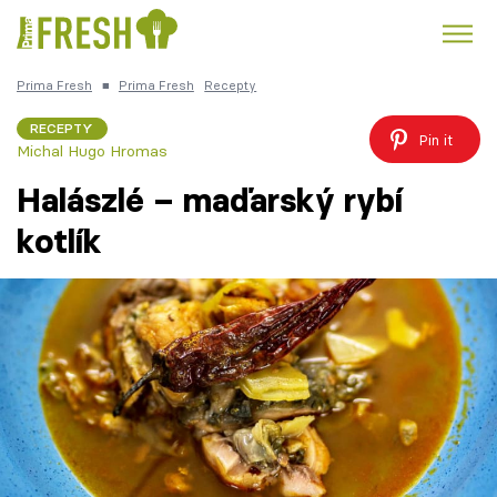
Prima Fresh
■
Prima Fresh
Recepty
Kuře
Polévky k večeři
Rychlé večeře
Trendy:
RECEPTY
Pin it
Michal Hugo Hromas
Česká kuchyně
Čokoláda
Halászlé – maďarský rybí
kotlík
Témata
Recepty
Články
TV Program