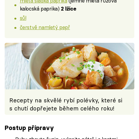
mletá sladká paprika
(jemně mletá růžová
kalocská paprika)
2 lžíce
sůl
čerstvě namletý pepř
Recepty na skvělé rybí polévky, které si
s chutí dopřejete během celého roku!
Postup přípravy