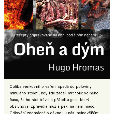
Obliba venkovního vaření spadá do poloviny
minulého století, kdy lidé začali mít tolik volného
času, že ho rádi trávili s přáteli u grilu, který
obsluhoval zpravidla muž a pekl na něm maso.
Grilování zdomácnělo dávno i u nás, nejnovějším