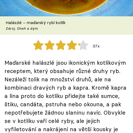
Škola vaření
Recepty z TV
Halászlé – maďarský rybí kotlík
Zdroj: Oheň a dým
Speciál: Cuketa
37x
Těhotnej kuchař
Maďarské halászlé jsou ikonickým kotlíkovým
Sledujte prima+
receptem, který obsahuje různé druhy ryb.
Nezáleží tolik na množství druhů, ale na
Přihlášení
kombinaci dravých ryb a kapra. Kromě kapra
a lína proto do kotlíku přidejte také sumce,
štiku, candáta, pstruha nebo okouna, a pak
Sledujte nás
nepotřebujete žádnou slaninu navíc. Obvykle
se v kotlíku vaří celé ryby, ale jejich
vyfiletování a nakrájení na větší kousky je