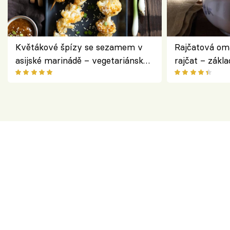
Květákové špízy se sezamem v
Rajčatová om
asijské marinádě – vegetariánská
rajčat – zákla
chuťovka z grilu