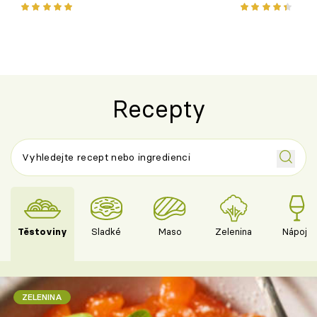
chuťovka z grilu
Recepty
Těstoviny
Sladké
Maso
Zelenina
Nápoje
ZELENINA