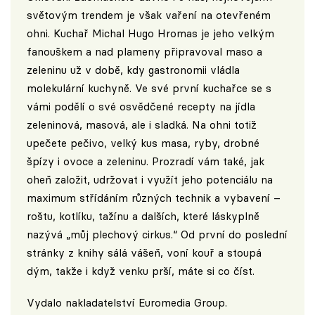
světovým trendem je však vaření na otevřeném
ohni. Kuchař Michal Hugo Hromas je jeho velkým
fanouškem a nad plameny připravoval maso a
zeleninu už v době, kdy gastronomii vládla
molekulární kuchyně. Ve své první kuchařce se s
vámi podělí o své osvědčené recepty na jídla
zeleninová, masová, ale i sladká. Na ohni totiž
upečete pečivo, velký kus masa, ryby, drobné
špízy i ovoce a zeleninu. Prozradí vám také, jak
oheň založit, udržovat i využít jeho potenciálu na
maximum střídáním různých technik a vybavení –
roštu, kotlíku, tažínu a dalších, které láskyplně
nazývá „můj plechový cirkus.“ Od první do poslední
stránky z knihy sálá vášeň, voní kouř a stoupá
dým, takže i když venku prší, máte si co číst.
Vydalo nakladatelství
Euromedia Group
.