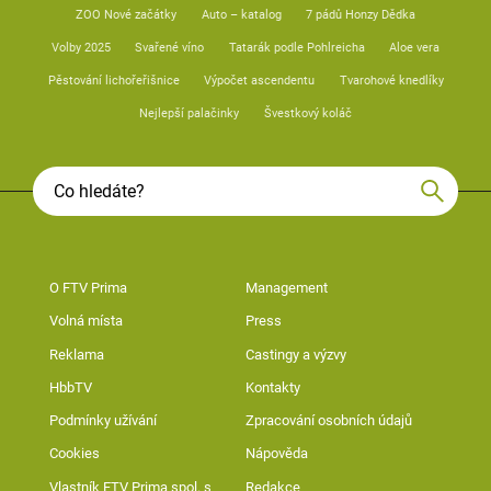
ZOO Nové začátky
Auto – katalog
7 pádů Honzy Dědka
Volby 2025
Svařené víno
Tatarák podle Pohlreicha
Aloe vera
Pěstování lichořeřišnice
Výpočet ascendentu
Tvarohové knedlíky
Nejlepší palačinky
Švestkový koláč
O FTV Prima
Management
Volná místa
Press
Reklama
Castingy a výzvy
HbbTV
Kontakty
Podmínky užívání
Zpracování osobních údajů
Cookies
Nápověda
Vlastník FTV Prima spol. s
Redakce