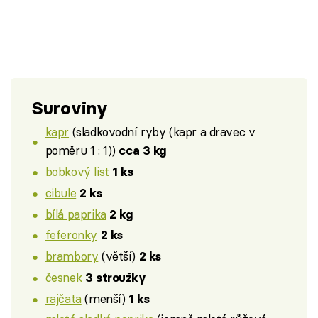
Suroviny
kapr
(sladkovodní ryby (kapr a dravec v
poměru 1 : 1))
cca 3 kg
bobkový list
1 ks
cibule
2 ks
bílá paprika
2 kg
feferonky
2 ks
brambory
(větší)
2 ks
česnek
3 stroužky
rajčata
(menší)
1 ks