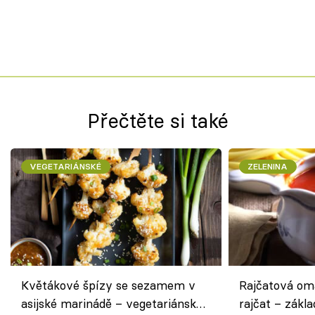
Přečtěte si také
VEGETARIÁNSKÉ
ZELENINA
Květákové špízy se sezamem v
Rajčatová om
asijské marinádě – vegetariánská
rajčat – zákla