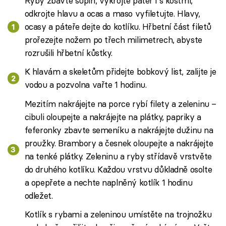
Ryby zbavte šupin, vykrojte páteř i s kostmi,
odkrojte hlavu a ocas a maso vyfiletujte. Hlavy,
ocasy a páteře dejte do kotlíku. Hřbetní část filetů
prořezejte nožem po třech milimetrech, abyste
rozrušili hřbetní kůstky.
K hlavám a skeletům přidejte bobkový list, zalijte je
vodou a pozvolna vařte 1 hodinu.
Mezitím nakrájejte na porce rybí filety a zeleninu –
cibuli oloupejte a nakrájejte na plátky, papriky a
feferonky zbavte semeníku a nakrájejte dužinu na
proužky. Brambory a česnek oloupejte a nakrájejte
na tenké plátky. Zeleninu a ryby střídavě vrstvěte
do druhého kotlíku. Každou vrstvu důkladně osolte
a opepřete a nechte naplněný kotlík 1 hodinu
odležet.
Kotlík s rybami a zeleninou umístěte na trojnožku