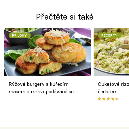
Přečtěte si také
PŘÍLOHY
RECEPTY
Rýžové burgery s kuřecím
Cuketové rizo
masem a mrkví podávané se
čedarem
salátem – lehká a chutná večeře