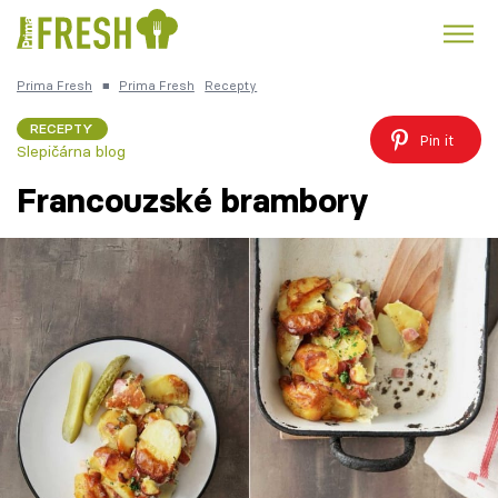
Prima Fresh
■
Prima Fresh
Recepty
Kuře
Polévky k večeři
Rychlé večeře
Trendy:
RECEPTY
Pin it
Slepičárna blog
Česká kuchyně
Čokoláda
Francouzské brambory
Témata
Recepty
Články
TV Program