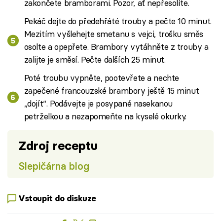
zakončete bramborami. Pozor, ať nepřesolíte.
Pekáč dejte do předehřáté trouby a pečte 10 minut.
Mezitím vyšlehejte smetanu s vejci, trošku směs
osolte a opepřete. Brambory vytáhněte z trouby a
zalijte je směsí. Pečte dalších 25 minut.
Poté troubu vypněte, pootevřete a nechte
zapečené francouzské brambory ještě 15 minut
„dojít“. Podávejte je posypané nasekanou
petrželkou a nezapomeňte na kyselé okurky.
Zdroj receptu
Slepičárna blog
Vstoupit do diskuze