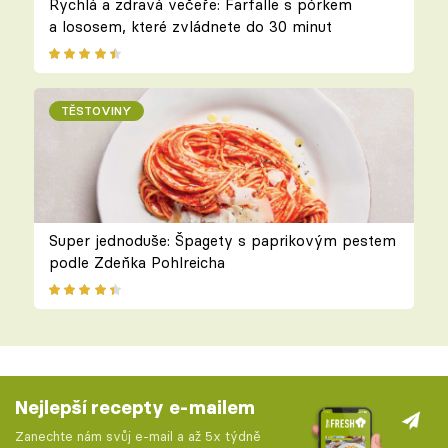
Rychlá a zdravá večeře: Farfalle s pórkem
a lososem, které zvládnete do 30 minut
TĚSTOVINY
Super jednoduše: Špagety s paprikovým pestem
podle Zdeňka Pohlreicha
Nejlepší recepty e-mailem
Zanechte nám svůj e-mail a až 5x týdně