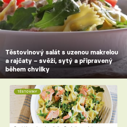
Těstovinový salát s uzenou makrelou
a rajčaty – svěží, sytý a připravený
během chvilky
TĚSTOVINY