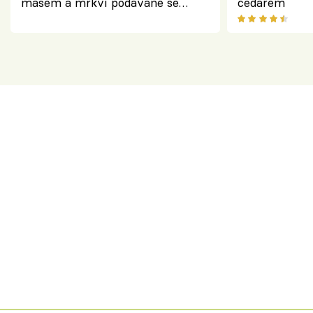
masem a mrkví podávané se
čedarem
salátem – lehká a chutná večeře