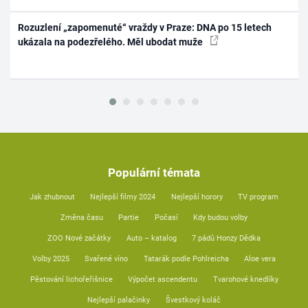
Rozuzlení „zapomenuté“ vraždy v Praze: DNA po 15 letech
ukázala na podezřelého. Měl ubodat muže
Populární témata
Jak zhubnout
Nejlepší filmy 2024
Nejlepší horory
TV program
Změna času
Partie
Počasí
Kdy budou volby
ZOO Nové začátky
Auto – katalog
7 pádů Honzy Dědka
Volby 2025
Svařené víno
Tatarák podle Pohlreicha
Aloe vera
Pěstování lichořeřišnice
Výpočet ascendentu
Tvarohové knedlíky
Nejlepší palačinky
Švestkový koláč