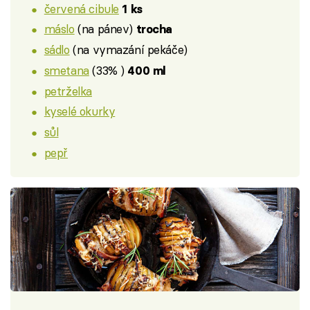
červená cibule
1 ks
máslo
(na pánev)
trocha
sádlo
(na vymazání pekáče)
smetana
(33% )
400 ml
petrželka
kyselé okurky
sůl
pepř