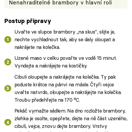
Nenahraditelné brambory v hlavní roli
Postup přípravy
Uvařte ve slupce brambory „na skus“, slijte je,
nechte vychladnout tak, aby se daly oloupat a
nakrájete na kolečka.
Uzené maso v celku povařte ve vodě 15 minut.
Vyndejte a nakrájejte na kostičky.
Cibuli oloupejte a nakrájejte na kolečka. Ty pak
poduste krátce na pánvi na másle. Čtyři vejce
uvařte natvrdo, oloupejte a nakrájejte na kolečka.
Troubu předehřejte na 170 °C.
Pekáč vymažte sádlem. Na dno rozložte brambory,
zlehka je osolte, opepřete, dejte na ně část uzeného,
cibuli, vejce, znovu dejte brambory. Vrstvy