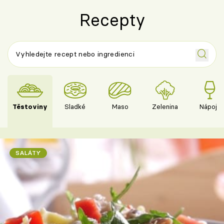
Recepty
Těstoviny
Sladké
Maso
Zelenina
Nápoje
SALÁTY