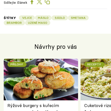
Sdílejte článek
ŠTÍTKY
VEJCE
MÁSLO
SÁDLO
SMETANA
BRAMBOR
UZENÉ MASO
Návrhy pro vás
PŘÍLOHY
RECEPTY
Rýžové burgery s kuřecím
Cuketové rizo