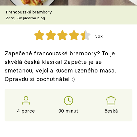
Škola vaření
Francouzské brambory
Zdroj: Slepičárna blog
Recepty z TV
Speciál: Cuketa
36x
Těhotnej kuchař
Zapečené francouzské brambory? To je
skvělá česká klasika! Zapečte je se
Sledujte prima+
smetanou, vejci a kusem uzeného masa.
Opravdu si pochutnáte! :)
Přihlášení
Sledujte nás
4 porce
90 minut
česká