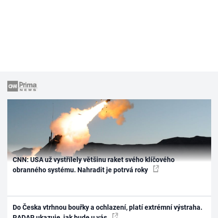
CNN: USA už vystřílely většinu raket svého klíčového
obranného systému. Nahradit je potrvá roky
Do Česka vtrhnou bouřky a ochlazení, platí extrémní výstraha.
RADAR ukazuje, jak bude u vás