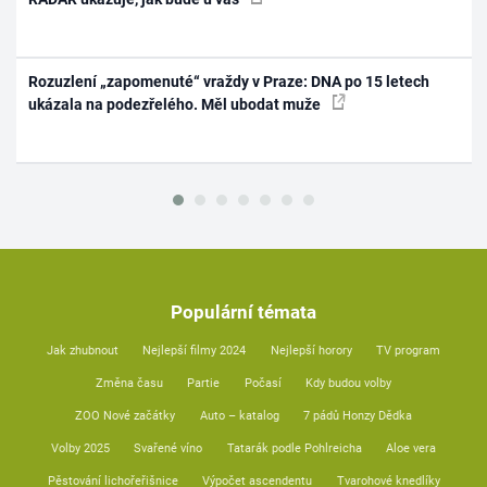
Rozuzlení „zapomenuté“ vraždy v Praze: DNA po 15 letech
ukázala na podezřelého. Měl ubodat muže
Populární témata
Jak zhubnout
Nejlepší filmy 2024
Nejlepší horory
TV program
Změna času
Partie
Počasí
Kdy budou volby
ZOO Nové začátky
Auto – katalog
7 pádů Honzy Dědka
Volby 2025
Svařené víno
Tatarák podle Pohlreicha
Aloe vera
Pěstování lichořeřišnice
Výpočet ascendentu
Tvarohové knedlíky