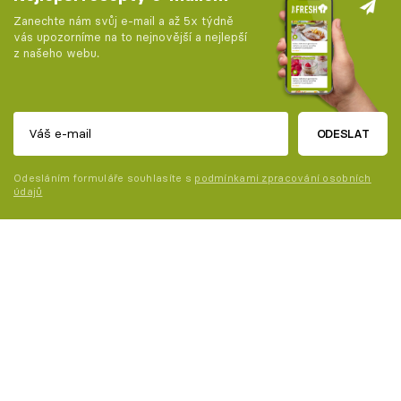
Zanechte nám svůj e-mail a až 5x týdně
vás upozorníme na to nejnovější a nejlepší
z našeho webu.
ODESLAT
Odesláním formuláře souhlasíte s
podmínkami zpracování osobních
údajů