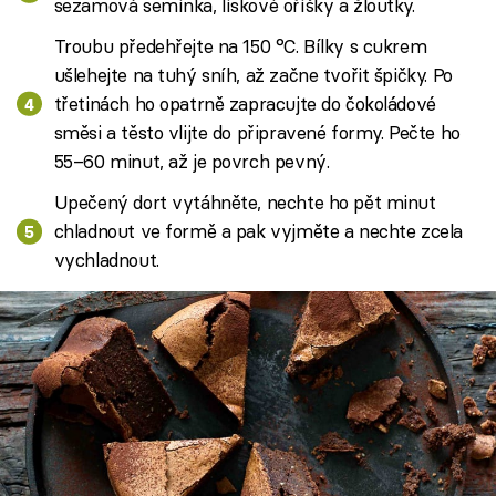
sezamová semínka, lískové oříšky a žloutky.
Troubu předehřejte na 150 °C. Bílky s cukrem
ušlehejte na tuhý sníh, až začne tvořit špičky. Po
třetinách ho opatrně zapracujte do čokoládové
směsi a těsto vlijte do připravené formy. Pečte ho
55–60 minut, až je povrch pevný.
Upečený dort vytáhněte, nechte ho pět minut
chladnout ve formě a pak vyjměte a nechte zcela
vychladnout.