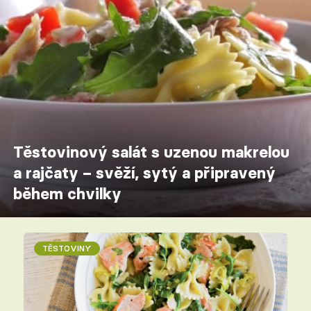
Těstovinový salát s uzenou makrelou
a rajčaty – svěží, sytý a připravený
během chvilky
TĚSTOVINY