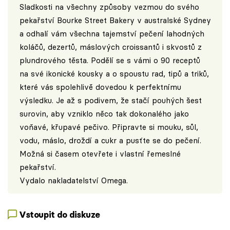
Sladkosti na všechny způsoby vezmou do svého
pekařství Bourke Street Bakery v australské Sydney
a odhalí vám všechna tajemství pečení lahodných
koláčů, dezertů, máslových croissantů i skvostů z
plundrového těsta. Podělí se s vámi o 90 receptů
na své ikonické kousky a o spoustu rad, tipů a triků,
které vás spolehlivě dovedou k perfektnímu
výsledku. Je až s podivem, že stačí pouhých šest
surovin, aby vzniklo něco tak dokonalého jako
voňavé, křupavé pečivo. Připravte si mouku, sůl,
vodu, máslo, droždí a cukr a pusťte se do pečení.
Možná si časem otevřete i vlastní řemeslné
pekařství.
Vydalo
nakladatelství Omega
.
Vstoupit do diskuze