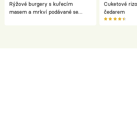
Rýžové burgery s kuřecím
Cuketové rizo
masem a mrkví podávané se
čedarem
salátem – lehká a chutná večeře