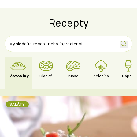
Recepty
Těstoviny
Sladké
Maso
Zelenina
Nápoje
SALÁTY