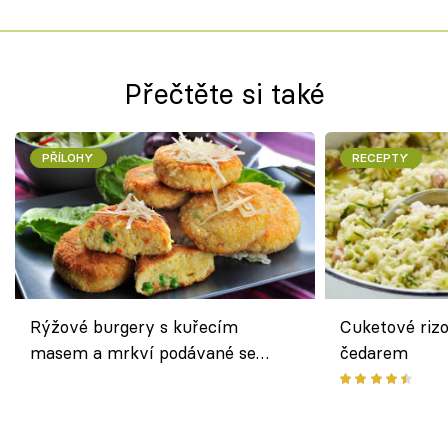
Přečtěte si také
PŘÍLOHY
RECEPTY
Rýžové burgery s kuřecím
Cuketové rizo
masem a mrkví podávané se
čedarem
salátem – lehká a chutná večeře