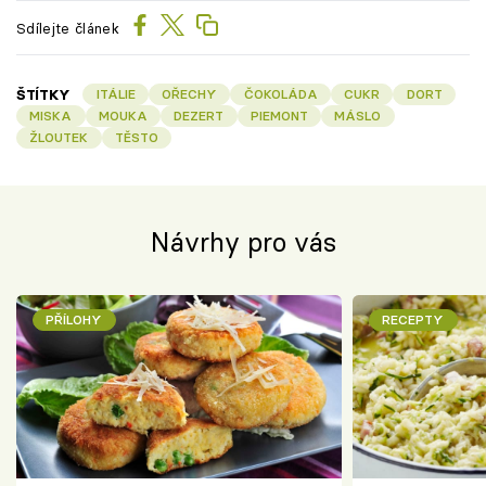
Sdílejte článek
ŠTÍTKY
ITÁLIE
OŘECHY
ČOKOLÁDA
CUKR
DORT
MISKA
MOUKA
DEZERT
PIEMONT
MÁSLO
ŽLOUTEK
TĚSTO
Návrhy pro vás
PŘÍLOHY
RECEPTY