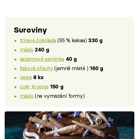
Suroviny
tmavá čokoláda
(55 % kakaa)
330 g
máslo
240 g
sezamová semínka
40 g
lískové ořechy
(jemně mleté )
160 g
vejce
8 ks
cukr krupice
150 g
máslo
(na vymazání formy)