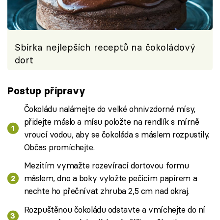
Sbírka nejlepších receptů na čokoládový
dort
Postup přípravy
Čokoládu nalámejte do velké ohnivzdorné mísy,
přidejte máslo a mísu položte na rendlík s mírně
vroucí vodou, aby se čokoláda s máslem rozpustily.
Občas promíchejte.
Mezitím vymažte rozevírací dortovou formu
máslem, dno a boky vyložte pečicím papírem a
nechte ho přečnívat zhruba 2,5 cm nad okraj.
Rozpuštěnou čokoládu odstavte a vmíchejte do ní