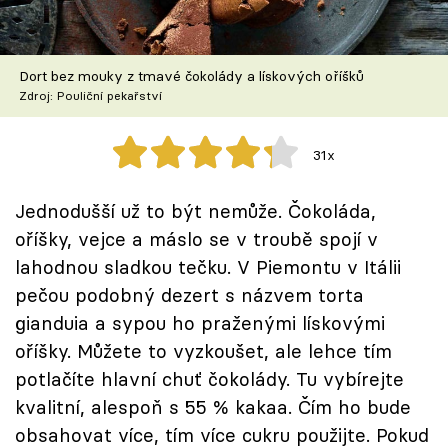
Škola vaření
Recepty z TV
Dort bez mouky z tmavé čokolády a lískových oříšků
Zdroj: Pouliční pekařství
Speciál: Cuketa
31x
Těhotnej kuchař
Jednodušší už to být nemůže. Čokoláda,
Sledujte prima+
oříšky, vejce a máslo se v troubě spojí v
lahodnou sladkou tečku. V Piemontu v Itálii
Přihlášení
pečou podobný dezert s názvem torta
gianduia a sypou ho praženými lískovými
oříšky. Můžete to vyzkoušet, ale lehce tím
Sledujte nás
potlačíte hlavní chuť čokolády. Tu vybírejte
kvalitní, alespoň s 55 % kakaa. Čím ho bude
obsahovat více, tím více cukru použijte. Pokud