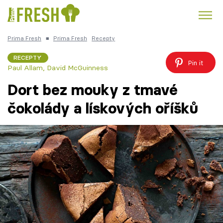
Prima Fresh
■
Prima Fresh
Recepty
Kuře
Polévky k večeři
Rychlé večeře
Trendy:
RECEPTY
Pin it
Paul Allam, David McGuinness
Česká kuchyně
Čokoláda
Dort bez mouky z tmavé
čokolády a lískových oříšků
Témata
Recepty
Články
TV Program