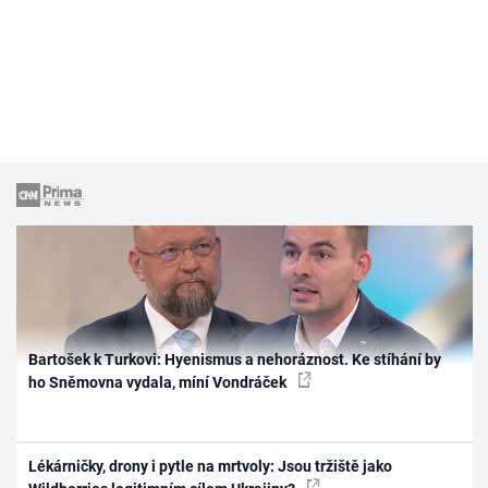
Bartošek k Turkovi: Hyenismus a nehoráznost. Ke stíhání by
ho Sněmovna vydala, míní Vondráček
Lékárničky, drony i pytle na mrtvoly: Jsou tržiště jako