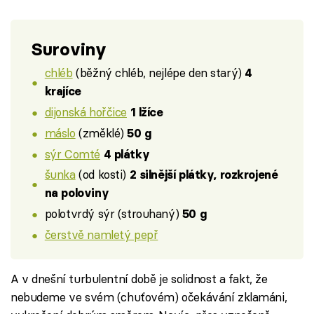
Suroviny
chléb
(běžný chléb, nejlépe den starý)
4
krajíce
dijonská hořčice
1 lžíce
máslo
(změklé)
50 g
sýr Comté
4 plátky
šunka
(od kosti)
2 silnější plátky, rozkrojené
na poloviny
polotvrdý sýr (strouhaný)
50 g
čerstvě namletý pepř
A v dnešní turbulentní době je solidnost a fakt, že
nebudeme ve svém (chuťovém) očekávání zklamáni,