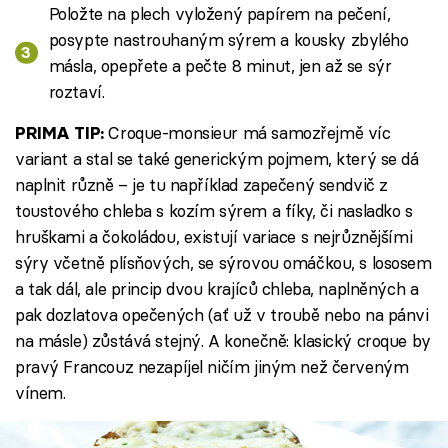
Položte na plech vyložený papírem na pečení,
posypte nastrouhaným sýrem a kousky zbylého
másla, opepřete a pečte 8 minut, jen až se sýr
roztaví.
Croque-monsieur má samozřejmě víc
PRIMA TIP:
variant a stal se také generickým pojmem, který se dá
naplnit různě – je tu například zapečený sendvič z
toustového chleba s kozím sýrem a fíky, či nasladko s
hruškami a čokoládou, existují variace s nejrůznějšími
sýry včetně plísňových, se sýrovou omáčkou, s lososem
a tak dál, ale princip dvou krajíců chleba, naplněných a
pak dozlatova opečených (ať už v troubě nebo na pánvi
na másle) zůstává stejný. A konečně: klasický croque by
pravý Francouz nezapíjel ničím jiným než červeným
vínem.