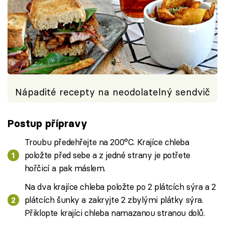
Nápadité recepty na neodolatelný sendvič
Postup přípravy
Troubu předehřejte na 200°C. Krajíce chleba
položte před sebe a z jedné strany je potřete
hořčicí a pak máslem.
Na dva krajíce chleba položte po 2 plátcích sýra a 2
plátcích šunky a zakryjte 2 zbylými plátky sýra.
Přiklopte krajíci chleba namazanou stranou dolů.