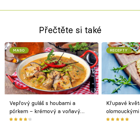
Přečtěte si také
MASO
RECEPTY
Vepřový guláš s houbami a
Křupavé květ
pórkem – krémový a voňavý
olomouckými 
pokrm z jednoho hrnce
bezlepkový o
českým sýre