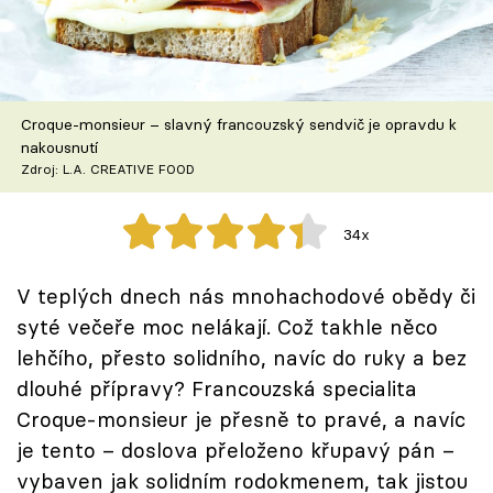
Škola vaření
Recepty z TV
Croque-monsieur – slavný francouzský sendvič je opravdu k
Speciál: Cuketa
nakousnutí
Zdroj: L.A. CREATIVE FOOD
Těhotnej kuchař
34x
Sledujte prima+
V teplých dnech nás mnohachodové obědy či
Přihlášení
syté večeře moc nelákají. Což takhle něco
lehčího, přesto solidního, navíc do ruky a bez
dlouhé přípravy? Francouzská specialita
Sledujte nás
Croque-monsieur je přesně to pravé, a navíc
je tento – doslova přeloženo křupavý pán –
vybaven jak solidním rodokmenem, tak jistou