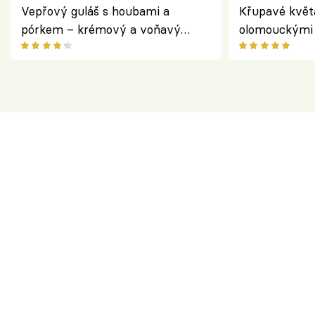
Vepřový guláš s houbami a
Křupavé květ
pórkem – krémový a voňavý
olomouckými 
pokrm z jednoho hrnce
bezlepkový o
českým sýre