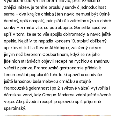
vykročení dobrým směrem. Navíc, přes vznešeně
znějící název, je tenhle proslulý sendvič jednoduchost
sama – dva krajíce chleba (ten navíc nemusí být úplně
čerstvý, spíš naopak), pár plátků kvalitního sýra a dobré
šunky – a máte vše, co potřebujete. Genialita spočívá
spíš v tom, že se to vše spojilo dohromady, a navíc ještě
opeklo. Nejdřív to napadlo koncem 19. století oblíbený
sportovní list La Revue Athlétique, založený nikým
jiným než baronem Coubertinem, když se na jeho
jídelních stránkách objevil recept na rychlou a snadnou
večeři z pánve. Francouzská gastronomie přidala k
fenomenální popularitě tohoto křupavého sendviče
ještě lahodnou bešamelovou omáčku a stejně
francouzská galantnost (po 2. světové válce) vytvořila i
dámskou verzi, kdy Croque-Madame zdobí ještě sázené
vejce. Ale původní recept je opravdu spíš příjemně
spartánský.