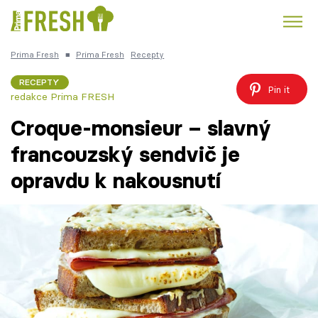
Prima Fresh
■
Prima Fresh
Recepty
Kuře
Polévky k večeři
Rychlé večeře
Trendy:
RECEPTY
Pin it
redakce Prima FRESH
Česká kuchyně
Čokoláda
Croque-monsieur – slavný
francouzský sendvič je
opravdu k nakousnutí
Témata
Recepty
Články
TV Program