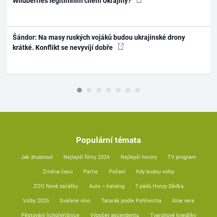
Wildberries legitimním cílem Ukrajiny?
Šándor: Na masy ruských vojáků budou ukrajinské drony
krátké. Konflikt se nevyvíjí dobře
Populární témata
Jak zhubnout
Nejlepší filmy 2024
Nejlepší horory
TV program
Změna času
Partie
Počasí
Kdy budou volby
ZOO Nové začátky
Auto – katalog
7 pádů Honzy Dědka
Volby 2025
Svařené víno
Tatarák podle Pohlreicha
Aloe vera
Pěstování lichořeřišnice
Výpočet ascendentu
Tvarohové knedlíky