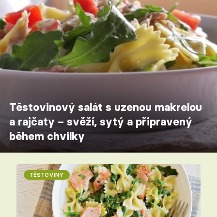
Těstovinový salát s uzenou makrelou
a rajčaty – svěží, sytý a připravený
během chvilky
TĚSTOVINY