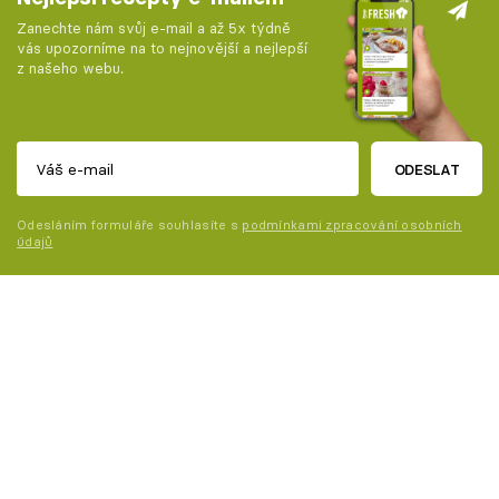
Zanechte nám svůj e-mail a až 5x týdně
vás upozorníme na to nejnovější a nejlepší
z našeho webu.
ODESLAT
Odesláním formuláře souhlasíte s
podmínkami zpracování osobních
údajů