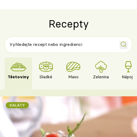
Recepty
Těstoviny
Sladké
Maso
Zelenina
Nápoje
SALÁTY