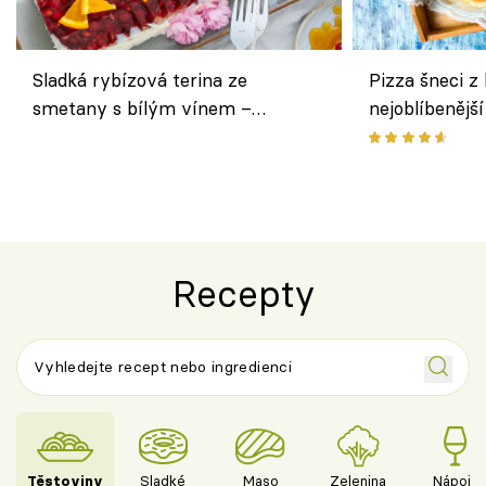
Sladká rybízová terina ze
Pizza šneci z 
smetany s bílým vínem –
nejoblíbenějš
osvěžující dezert s ovocem
Recepty
Těstoviny
Sladké
Maso
Zelenina
Nápoje