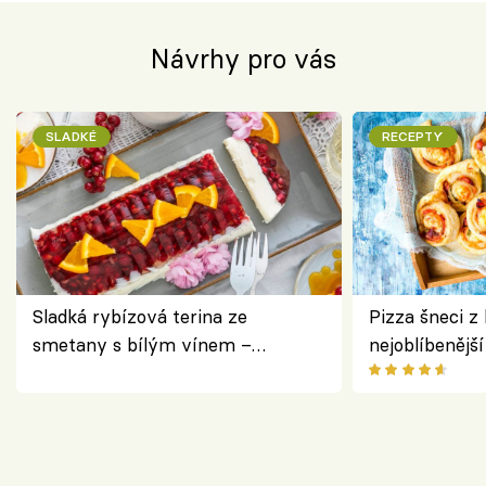
Návrhy pro vás
SLADKÉ
RECEPTY
Sladká rybízová terina ze
Pizza šneci z 
smetany s bílým vínem –
nejoblíbenějš
osvěžující dezert s ovocem