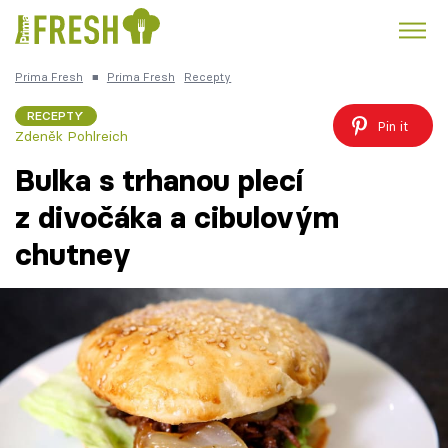
Prima Fresh
■
Prima Fresh
Recepty
Kuře
Polévky k večeři
Rychlé večeře
Trendy:
RECEPTY
Pin it
Zdeněk Pohlreich
Česká kuchyně
Čokoláda
Bulka s trhanou plecí
z divočáka a cibulovým
chutney
Témata
Recepty
Články
TV Program