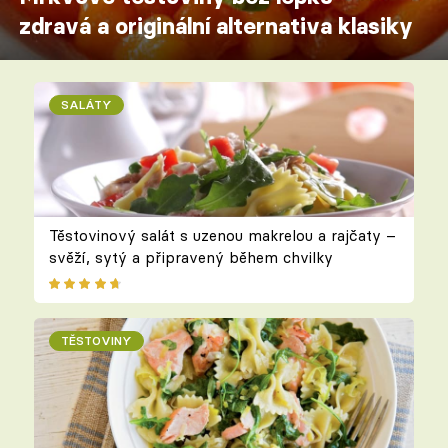
zdravá a originální alternativa klasiky
SALÁTY
Těstovinový salát s uzenou makrelou a rajčaty –
svěží, sytý a připravený během chvilky
TĚSTOVINY