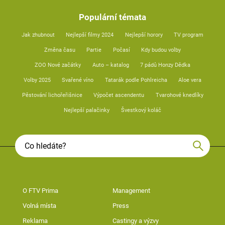
Populární témata
Jak zhubnout
Nejlepší filmy 2024
Nejlepší horory
TV program
Změna času
Partie
Počasí
Kdy budou volby
ZOO Nové začátky
Auto – katalog
7 pádů Honzy Dědka
Volby 2025
Svařené víno
Tatarák podle Pohlreicha
Aloe vera
Pěstování lichořeřišnice
Výpočet ascendentu
Tvarohové knedlíky
Nejlepší palačinky
Švestkový koláč
O FTV Prima
Management
Volná místa
Press
Reklama
Castingy a výzvy