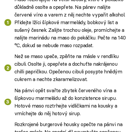
důkladně osolte a opepřete. Na pánev nalijte
červené víno a varem z něj nechte vypařit alkohol.
Přidejte lžíci šípkové marmelády, bobkový list a
sušený česnek. Zalijte trochou oleje, promíchejte a
nalijte marinádu na maso do pekáčku. Pečte na 140
°C, dokud se nebude maso rozpadat.
Než se maso upeče, zpěňte na másle v rendlíku
cibuli. Osolte ji, opepřete a dochuťte nakrájenou
chilli papričkou. Opečenou cibuli posypte hnědým
cukrem a nechte zkaramelizovat.
Na pánvi opět svařte zbytek červeného vína a
šípkovou marmeládu až do konzistence sirupu.
Hotové maso roztrhejte vidličkami na kousky a
vmíchejte do něj hotový sirup.
Rozkrojené burgerové housky opečte na pánvi na
trošce másla. Na spodní díl navrstvěte opečenou