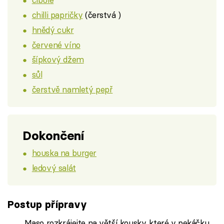
chilli papričky
(čerstvá )
hnědý cukr
červené víno
šípkový džem
sůl
čerstvě namletý pepř
Dokončení
houska na burger
ledový salát
Postup přípravy
Maso rozkrájejte na větší kousky, které v pekáčku