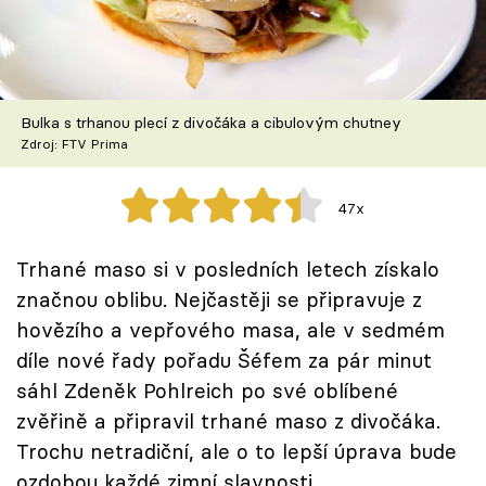
Škola vaření
Recepty z TV
Bulka s trhanou plecí z divočáka a cibulovým chutney
Speciál: Cuketa
Zdroj: FTV Prima
Těhotnej kuchař
47x
Sledujte prima+
Trhané maso si v posledních letech získalo
značnou oblibu. Nejčastěji se připravuje z
Přihlášení
hovězího a vepřového masa, ale v sedmém
díle nové řady pořadu Šéfem za pár minut
Sledujte nás
sáhl Zdeněk Pohlreich po své oblíbené
zvěřině a připravil trhané maso z divočáka.
Trochu netradiční, ale o to lepší úprava bude
ozdobou každé zimní slavnosti.