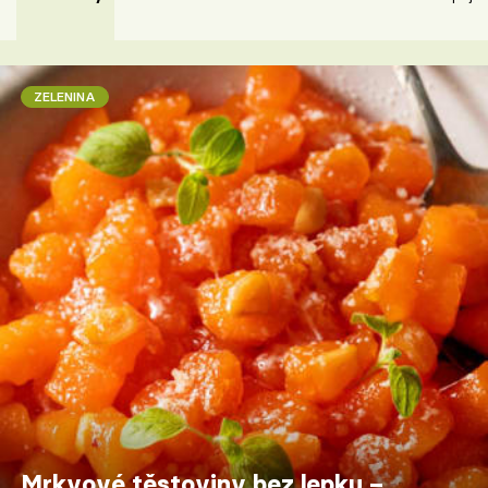
ZELENINA
Mrkvové těstoviny bez lepku –