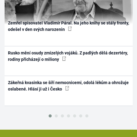
Zemřel spisovatel Vladimír Páral. Na jeho knihy se stály fronty,
odešel v den svých narozenin
Rusko mění osudy zmizelých vojáků. Z padlých dělá dezertéry,
rodiny přicházejí o miliony
Zákeřná kvasinka se šíří nemocnicemi, odolá lékům a ohrožuje
oslabené. Hlásí ji už i Česko