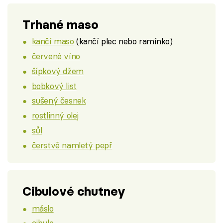
Trhané maso
kančí maso
(kančí plec nebo ramínko)
červené víno
šípkový džem
bobkový list
sušený česnek
rostlinný olej
sůl
čerstvě namletý pepř
Cibulové chutney
máslo
cibule