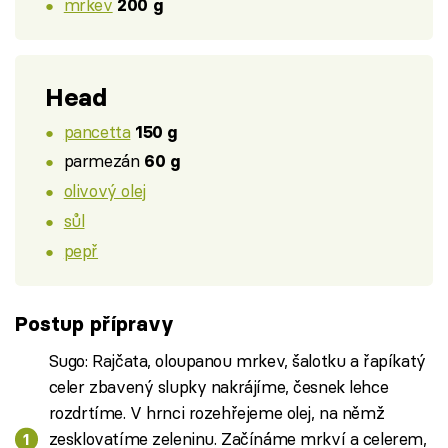
mrkev
200 g
Head
pancetta
150 g
parmezán
60 g
olivový olej
sůl
pepř
Postup přípravy
Sugo: Rajčata, oloupanou mrkev, šalotku a řapíkatý
celer zbavený slupky nakrájíme, česnek lehce
rozdrtíme. V hrnci rozehřejeme olej, na němž
zesklovatíme zeleninu. Začínáme mrkví a celerem,