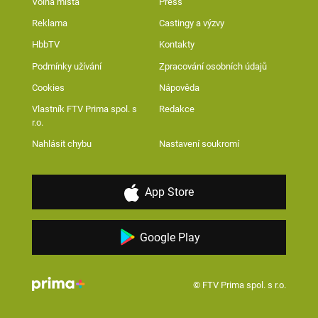
Volná místa
Press
Reklama
Castingy a výzvy
HbbTV
Kontakty
Podmínky užívání
Zpracování osobních údajů
Cookies
Nápověda
Vlastník FTV Prima spol. s
Redakce
r.o.
Nahlásit chybu
Nastavení soukromí
App Store
Google Play
© FTV Prima spol. s r.o.