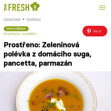
Prima Fresh
■
Prostřeno!
Kuře
Polévky k večeři
Rychlé večeře
Trendy:
PROSTŘENO!
Pin it
Prostřeno, soutěžící
Česká kuchyně
Čokoláda
Prostřeno: Zeleninová
polévka z domácího suga,
pancetta, parmazán
Témata
Recepty
Články
TV Program