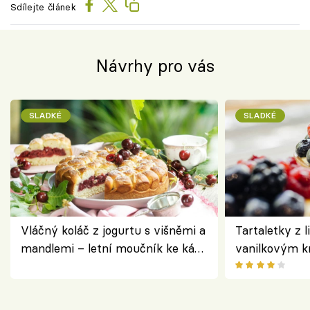
Sdílejte článek
Návrhy pro vás
SLADKÉ
SLADKÉ
Vláčný koláč z jogurtu s višněmi a
Tartaletky z l
mandlemi – letní moučník ke kávě
vanilkovým k
i na oslavu
ovocem podle