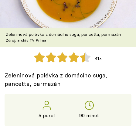
Škola vaření
Recepty z TV
Zeleninová polévka z domácího suga, pancetta, parmazán
Speciál: Cuketa
Zdroj: archiv TV Prima
Těhotnej kuchař
41x
Sledujte prima+
Zeleninová polévka z domácího suga,
pancetta, parmazán
Přihlášení
Sledujte nás
5 porcí
90 minut