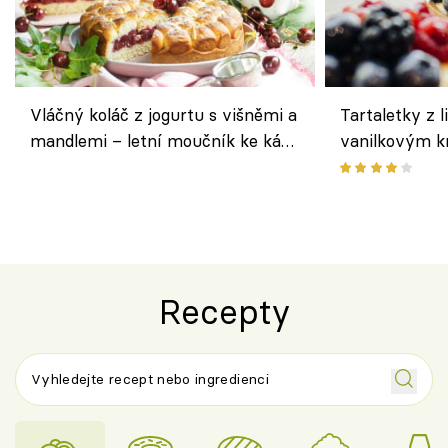
Vláčný koláč z jogurtu s višněmi a
Tartaletky z l
mandlemi – letní moučník ke kávě
vanilkovým k
i na oslavu
ovocem podle
Recepty