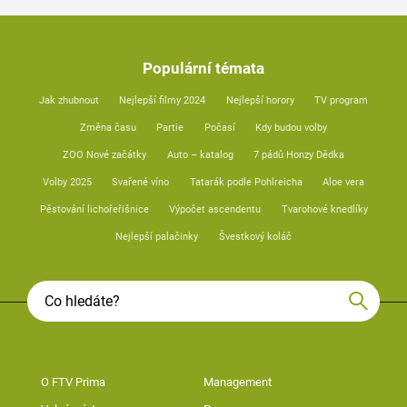
Populární témata
Jak zhubnout
Nejlepší filmy 2024
Nejlepší horory
TV program
Změna času
Partie
Počasí
Kdy budou volby
ZOO Nové začátky
Auto – katalog
7 pádů Honzy Dědka
Volby 2025
Svařené víno
Tatarák podle Pohlreicha
Aloe vera
Pěstování lichořeřišnice
Výpočet ascendentu
Tvarohové knedlíky
Nejlepší palačinky
Švestkový koláč
O FTV Prima
Management