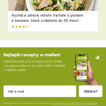
Rychlá a zdravá večeře: Farfalle s pórkem
a lososem, které zvládnete do 30 minut
Nejlepší recepty e-mailem
Zanechte nám svůj e-mail a až 5x týdně
vás upozorníme na to nejnovější a nejlepší
z našeho webu.
ODESLAT
Odesláním formuláře souhlasíte s
podmínkami zpracování osobních