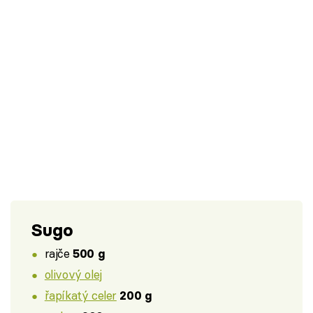
Sugo
rajče
500 g
olivový olej
řapíkatý celer
200 g