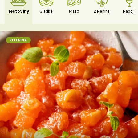
Těstoviny
Sladké
Maso
Zelenina
Nápoje
ZELENINA