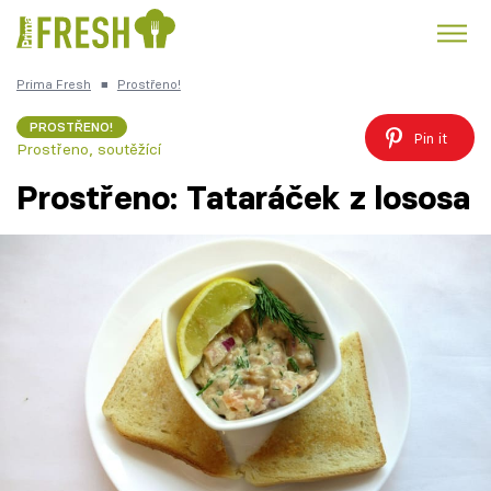
Prima Fresh
■
Prostřeno!
Kuře
Polévky k večeři
Rychlé večeře
Trendy:
PROSTŘENO!
Pin it
Prostřeno, soutěžící
Česká kuchyně
Čokoláda
Prostřeno: Tataráček z lososa
Témata
Recepty
Články
TV Program