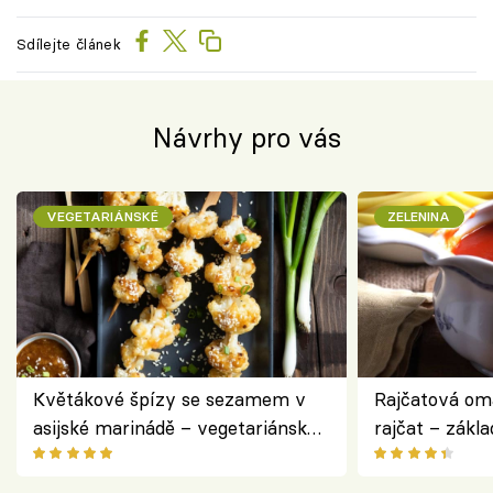
Sdílejte článek
Návrhy pro vás
VEGETARIÁNSKÉ
ZELENINA
Květákové špízy se sezamem v
Rajčatová om
asijské marinádě – vegetariánská
rajčat – zákla
chuťovka z grilu