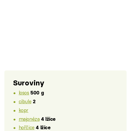
Suroviny
losos
500 g
cibule
2
kopr
majonéza
4 lžíce
hořčice
4 lžíce