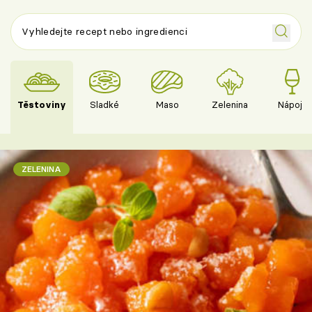
Těstoviny
Sladké
Maso
Zelenina
Nápoje
ZELENINA