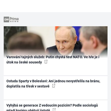
Varování tajných služeb: Putin chystá test NATO. Ve hře je i
útok na české sousedy
Ostuda Sparty v Boleslavi: Ani jednou nevystřelila na bránu,
doplatila na třesk v sestavě
Vyhýbá se generace Z vedoucím pozicím? Podle sociologů
mladí kariéru obětují jistotě