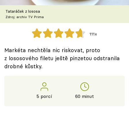
Škola vaření
Tataráček z lososa
Zdroj: archiv TV Prima
Recepty z TV
Speciál: Cuketa
111x
Těhotnej kuchař
Markéta nechtěla nic riskovat, proto
z lososového filetu ještě pinzetou odstranila
Sledujte prima+
drobné kůstky.
Přihlášení
5 porcí
60 minut
Sledujte nás