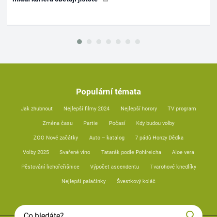
Populární témata
Jak zhubnout
Nejlepší filmy 2024
Nejlepší horory
TV program
Změna času
Partie
Počasí
Kdy budou volby
ZOO Nové začátky
Auto – katalog
7 pádů Honzy Dědka
Volby 2025
Svařené víno
Tatarák podle Pohlreicha
Aloe vera
Pěstování lichořeřišnice
Výpočet ascendentu
Tvarohové knedlíky
Nejlepší palačinky
Švestkový koláč