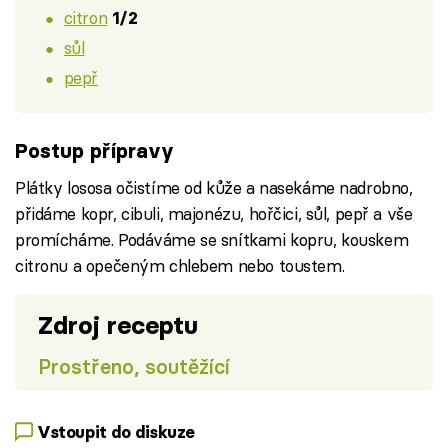
citron
1/2
sůl
pepř
Postup přípravy
Plátky lososa očistíme od kůže a nasekáme nadrobno,
přidáme kopr, cibuli, majonézu, hořčici, sůl, pepř a vše
promícháme. Podáváme se snítkami kopru, kouskem
citronu a opečeným chlebem nebo toustem.
Zdroj receptu
Prostřeno, soutěžící
Vstoupit do diskuze