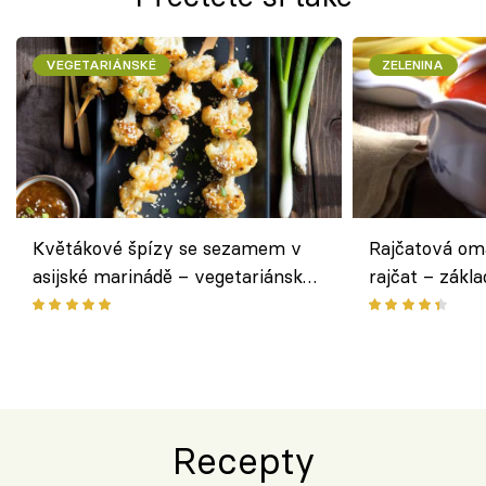
VEGETARIÁNSKÉ
ZELENINA
Květákové špízy se sezamem v
Rajčatová om
asijské marinádě – vegetariánská
rajčat – zákla
chuťovka z grilu
Recepty