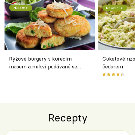
PŘÍLOHY
RECEPTY
Rýžové burgery s kuřecím
Cuketové rizo
masem a mrkví podávané se
čedarem
salátem – lehká a chutná večeře
Recepty