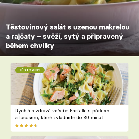
Těstovinový salát s uzenou makrelou
a rajčaty – svěží, sytý a připravený
během chvilky
TĚSTOVINY
Rychlá a zdravá večeře: Farfalle s pórkem
a lososem, které zvládnete do 30 minut