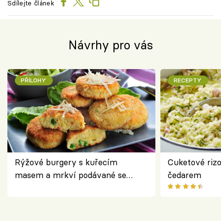
Sdílejte článek
Návrhy pro vás
PŘÍLOHY
RECEPTY
Rýžové burgery s kuřecím
Cuketové rizo
masem a mrkví podávané se
čedarem
salátem – lehká a chutná večeře