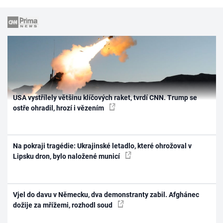
USA vystřílely většinu klíčových raket, tvrdí CNN. Trump se
ostře ohradil, hrozí i vězením
Na pokraji tragédie: Ukrajinské letadlo, které ohrožoval v
Lipsku dron, bylo naložené municí
Vjel do davu v Německu, dva demonstranty zabil. Afghánec
dožije za mřížemi, rozhodl soud