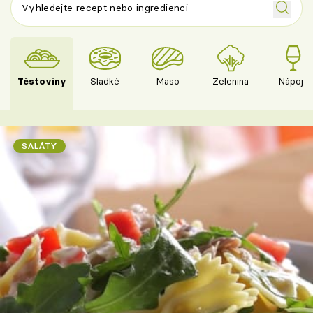
Těstoviny
Sladké
Maso
Zelenina
Nápoje
SALÁTY