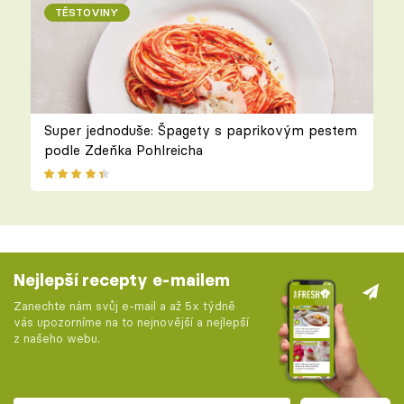
TĚSTOVINY
Super jednoduše: Špagety s paprikovým pestem
podle Zdeňka Pohlreicha
Nejlepší recepty e-mailem
Zanechte nám svůj e-mail a až 5x týdně
vás upozorníme na to nejnovější a nejlepší
z našeho webu.