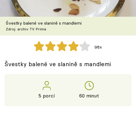
Škola vaření
Recepty z TV
Švestky balené ve slanině s mandlemi
Zdroj: archiv TV Prima
Speciál: Cuketa
98x
Těhotnej kuchař
Švestky balené ve slanině s mandlemi
Sledujte prima+
Přihlášení
5 porcí
60 minut
Sledujte nás