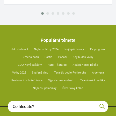
Populární témata
Jak zhubnout
Nejlepší filmy 2024
Nejlepší horory
TV program
Změna času
Partie
Počasí
Kdy budou volby
ZOO Nové začátky
Auto – katalog
7 pádů Honzy Dědka
Volby 2025
Svařené víno
Tatarák podle Pohlreicha
Aloe vera
Pěstování lichořeřišnice
Výpočet ascendentu
Tvarohové knedlíky
Nejlepší palačinky
Švestkový koláč