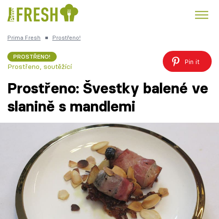
Prima Fresh
■
Prostřeno!
Kuře
Polévky k večeři
Rychlé večeře
Trendy:
PROSTŘENO!
Pin it
Prostřeno, soutěžící
Česká kuchyně
Čokoláda
Prostřeno: Švestky balené ve
slanině s mandlemi
Témata
Recepty
Články
TV Program