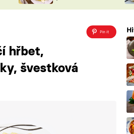
ŠÉFREDAK
VYCHYTÁVKY
SOUTĚŽ FR
NA NÁKUPECH
ČASOPIS
Hi
Pin it
í hřbet,
ky, švestková