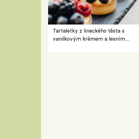
Tartaletky z lineckého těsta s
vanilkovým krémem a lesním
ovocem podle Bread Society