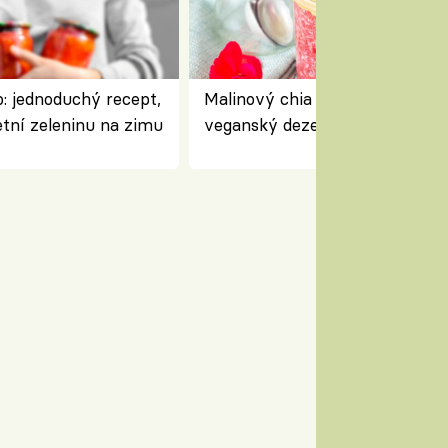
: jednoduchý recept,
Malinový chia pudink s kokose
etní zeleninu na zimu
veganský dezert plný ovoce a
ořechů