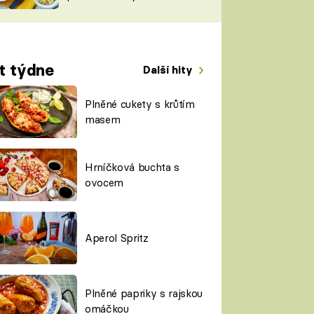
TORKY
ESH
t týdne
Další hity
Plněné cukety s krůtím
masem
Hrníčková buchta s
ovocem
Aperol Spritz
Plněné papriky s rajskou
omáčkou