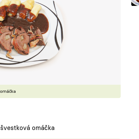
á omáčka
, švestková omáčka