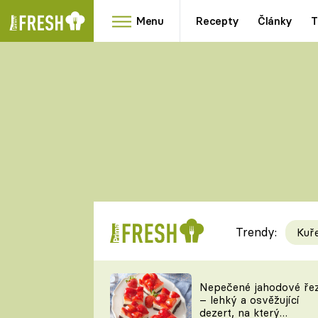
Menu
Recepty
Články
T
Oblíbené
Přílohy
recepty
HRANOLKY
HOUBY
KNEDLÍKY
DÝNĚ
KAŠE
RYCHLOVKY
Trendy:
Kuř
Populární
Videorecept
Nepečené jahodové ře
– lehký a osvěžující
kuchaři
dezert, na který
TEĎ VAŘÍ ŠÉF!