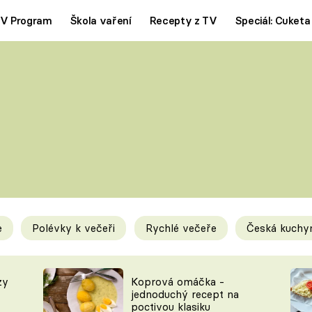
V Program
Škola vaření
Recepty z TV
Speciál: Cuketa
Polévky
Saláty
ČESKÁ KLASIKA
TĚSTOVIN
SILNÉ VÝVARY
SLADKÉ
KRÉMOVÉ
BEZMASÁ J
e
Polévky k večeři
Rychlé večeře
Česká kuchy
y
Tipy a triky
Novink
zy
Koprová omáčka -
jednoduchý recept na
poctivou klasiku
KAM ZA JÍDLEM
BLOG