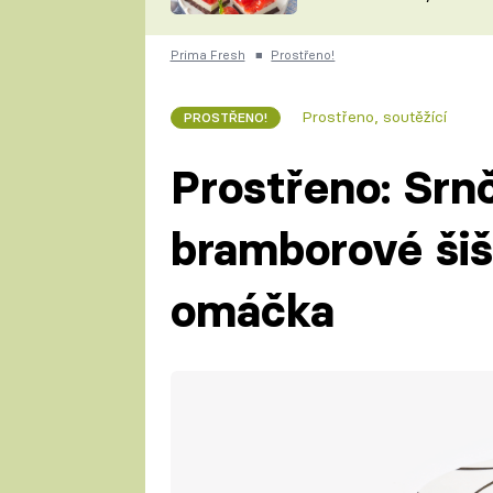
nepotřebujete troubu
ZDENĚK
ČESKO NA TALÍŘI
POHLREICH
Prima Fresh
■
Prostřeno!
KAROLÍNA,
JAROSLAV SAPÍK
DOMÁCÍ
Prostřeno, soutěžící
PROSTŘENO!
KUCHAŘKA
KAROLÍNA
KAMBERSKÁ
Prostřeno: Srnč
bramborové šiš
omáčka