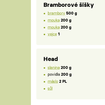
Bramborové šišky
brambory
500 g
mouka
200 g
mouka
200 g
vejce
1
Head
slanina
200 g
povidla
200 g
máslo
2 PL
sůl