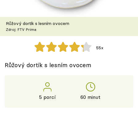
Škola vaření
Recepty z TV
Růžový dortík s lesním ovocem
Zdroj: FTV Prima
Speciál: Cuketa
55x
Těhotnej kuchař
Růžový dortík s lesním ovocem
Sledujte prima+
Přihlášení
5 porcí
60 minut
Sledujte nás