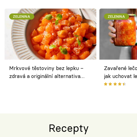
ZELENINA
ZELENINA
Mrkvové těstoviny bez lepku –
Zavařené lečo
zdravá a originální alternativa
jak uchovat l
klasiky
Recepty