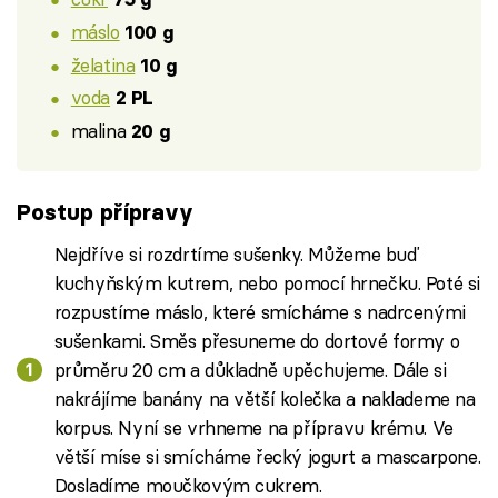
máslo
100 g
želatina
10 g
voda
2 PL
malina
20 g
Postup přípravy
Nejdříve si rozdrtíme sušenky. Můžeme buď
kuchyňským kutrem, nebo pomocí hrnečku. Poté si
rozpustíme máslo, které smícháme s nadrcenými
sušenkami. Směs přesuneme do dortové formy o
průměru 20 cm a důkladně upěchujeme. Dále si
nakrájíme banány na větší kolečka a naklademe na
korpus. Nyní se vrhneme na přípravu krému. Ve
větší míse si smícháme řecký jogurt a mascarpone.
Dosladíme moučkovým cukrem.