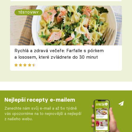
TĚSTOVINY
Rychlá a zdravá večeře: Farfalle s pórkem
a lososem, které zvládnete do 30 minut
Nejlepší recepty e-mailem
Zanechte nám svůj e-mail a až 5x týdně
vás upozorníme na to nejnovější a nejlepší
z našeho webu.