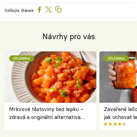
Sdílejte článek
Návrhy pro vás
ZELENINA
ZELENINA
Mrkvové těstoviny bez lepku –
Zavařené lečo
zdravá a originální alternativa
jak uchovat l
klasiky