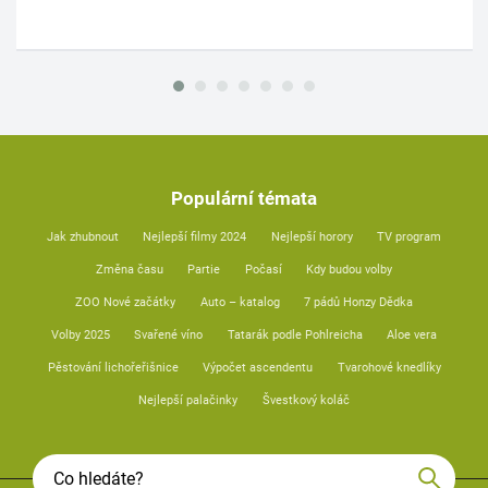
Populární témata
Jak zhubnout
Nejlepší filmy 2024
Nejlepší horory
TV program
Změna času
Partie
Počasí
Kdy budou volby
ZOO Nové začátky
Auto – katalog
7 pádů Honzy Dědka
Volby 2025
Svařené víno
Tatarák podle Pohlreicha
Aloe vera
Pěstování lichořeřišnice
Výpočet ascendentu
Tvarohové knedlíky
Nejlepší palačinky
Švestkový koláč