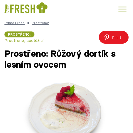
Prima Fresh
■
Prostřeno!
Kuře
Polévky k večeři
Rychlé večeře
Trendy:
PROSTŘENO!
Pin it
Prostřeno, soutěžící
Česká kuchyně
Čokoláda
Prostřeno: Růžový dortík s
lesním ovocem
Témata
Recepty
Články
TV Program