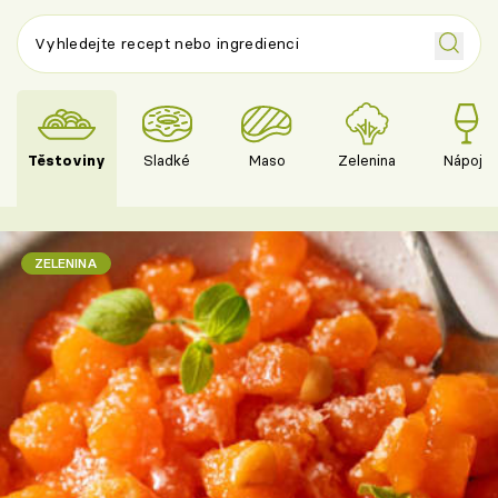
Těstoviny
Sladké
Maso
Zelenina
Nápoje
ZELENINA