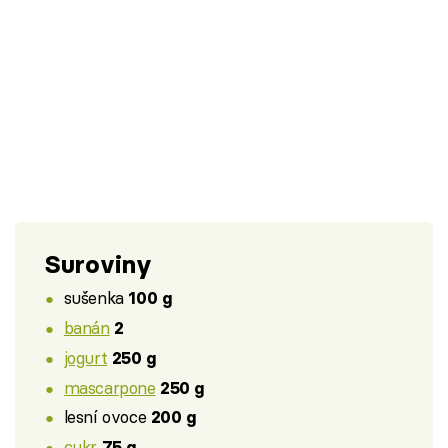
Suroviny
sušenka
100 g
banán
2
jogurt
250 g
mascarpone
250 g
lesní ovoce
200 g
cukr
75 g