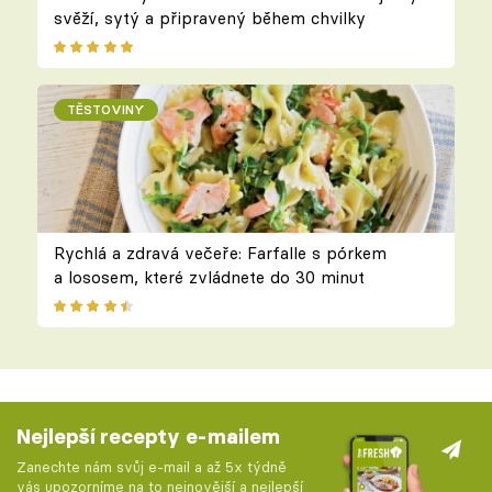
svěží, sytý a připravený během chvilky
TĚSTOVINY
Rychlá a zdravá večeře: Farfalle s pórkem
a lososem, které zvládnete do 30 minut
Nejlepší recepty e-mailem
Zanechte nám svůj e-mail a až 5x týdně
vás upozorníme na to nejnovější a nejlepší