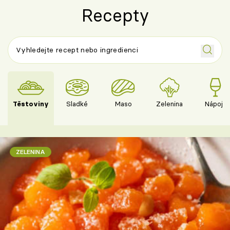
Recepty
Těstoviny
Sladké
Maso
Zelenina
Nápoje
ZELENINA