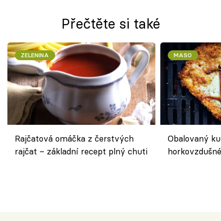
Přečtěte si také
ZELENINA
MASO
Rajčatová omáčka z čerstvých
Obalovaný kuř
rajčat – základní recept plný chuti
horkovzdušné 
novém pojetí
Olivera