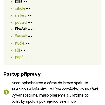
kost
- -
cibule
- -
mrkev
- -
petržel
- -
líbeček
- -
česnek
- -
nudle
- -
sůl
- -
pepř
- -
Postup přípravy
Maso opláchneme a dáme do hrnce spolu se
zeleninou a kořením, vaříme doměkka. Po uvaření
vývar scedíme, maso obereme a vrátíme do
polévky spolu s pokrájenou zeleninou.