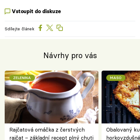
Vstoupit do diskuze
Sdílejte článek
Návrhy pro vás
ZELENINA
MASO
Rajčatová omáčka z čerstvých
Obalovaný kuř
rajčat – základní recept plný chuti
horkovzdušné 