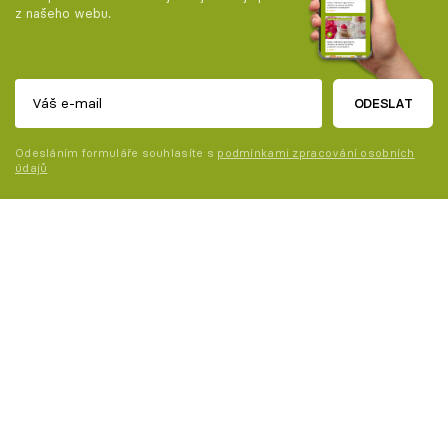
z našeho webu.
ODESLAT
Odesláním formuláře souhlasíte s
podmínkami zpracování osobních
údajů