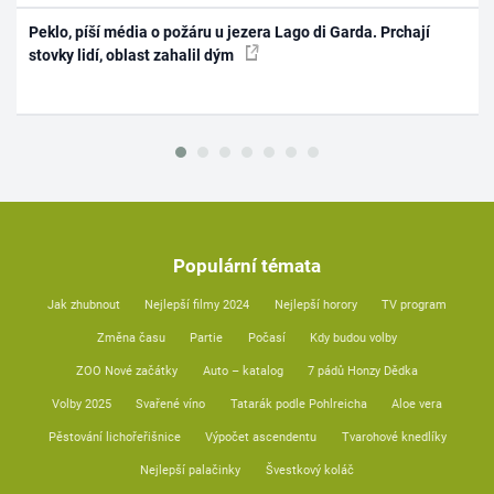
Peklo, píší média o požáru u jezera Lago di Garda. Prchají
stovky lidí, oblast zahalil dým
Populární témata
Jak zhubnout
Nejlepší filmy 2024
Nejlepší horory
TV program
Změna času
Partie
Počasí
Kdy budou volby
ZOO Nové začátky
Auto – katalog
7 pádů Honzy Dědka
Volby 2025
Svařené víno
Tatarák podle Pohlreicha
Aloe vera
Pěstování lichořeřišnice
Výpočet ascendentu
Tvarohové knedlíky
Nejlepší palačinky
Švestkový koláč