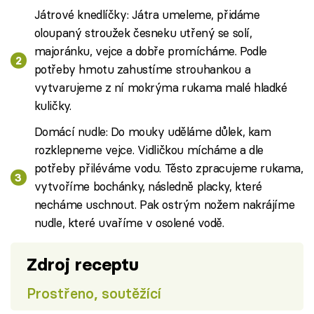
Játrové knedlíčky: Játra umeleme, přidáme
oloupaný stroužek česneku utřený se solí,
majoránku, vejce a dobře promícháme. Podle
potřeby hmotu zahustíme strouhankou a
vytvarujeme z ní mokrýma rukama malé hladké
kuličky.
Domácí nudle: Do mouky uděláme důlek, kam
rozklepneme vejce. Vidličkou mícháme a dle
potřeby přiléváme vodu. Těsto zpracujeme rukama,
vytvoříme bochánky, následně placky, které
necháme uschnout. Pak ostrým nožem nakrájíme
nudle, které uvaříme v osolené vodě.
Zdroj receptu
Prostřeno, soutěžící