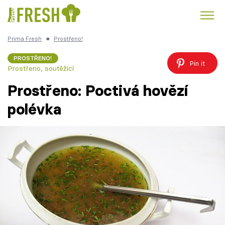
Prima Fresh
■
Prostřeno!
Kuře
Polévky k večeři
Rychlé večeře
Trendy:
PROSTŘENO!
Pin it
Prostřeno, soutěžící
Česká kuchyně
Čokoláda
Prostřeno: Poctivá hovězí
polévka
Témata
Recepty
Články
TV Program