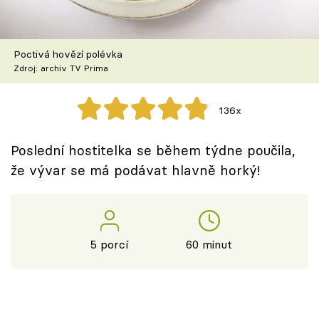
Škola vaření
Recepty z TV
Poctivá hovězí polévka
Zdroj: archiv TV Prima
Speciál: Cuketa
136x
Těhotnej kuchař
Poslední hostitelka se během týdne poučila,
Sledujte prima+
že vývar se má podávat hlavně horký!
Přihlášení
5 porcí
60 minut
Sledujte nás