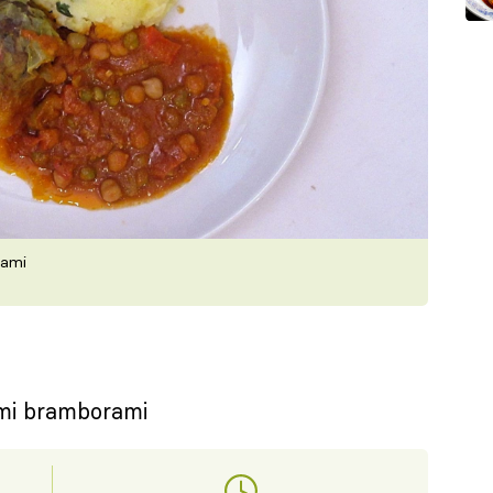
rami
ými bramborami