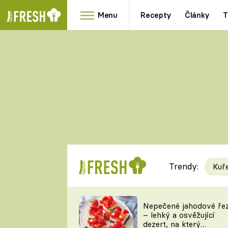
Menu
Recepty
Články
T
Oblíbené
Přílohy
recepty
HRANOLKY
HOUBY
KNEDLÍKY
DÝNĚ
KAŠE
RYCHLOVKY
Trendy:
Kuř
Populární
Videorecept
Nepečené jahodové ře
– lehký a osvěžující
kuchaři
dezert, na který
TEĎ VAŘÍ ŠÉF!