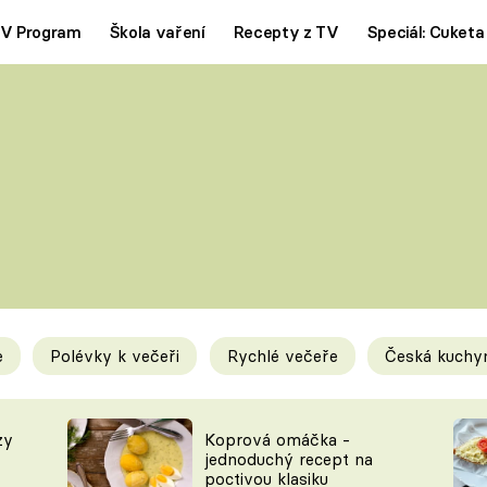
V Program
Škola vaření
Recepty z TV
Speciál: Cuketa
Polévky
Saláty
ČESKÁ KLASIKA
TĚSTOVIN
SILNÉ VÝVARY
SLADKÉ
KRÉMOVÉ
BEZMASÁ J
e
Polévky k večeři
Rychlé večeře
Česká kuchy
y
Tipy a triky
Novink
zy
Koprová omáčka -
jednoduchý recept na
poctivou klasiku
KAM ZA JÍDLEM
BLOG