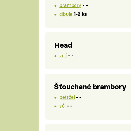
brambory
- -
cibule
1-2 ks
Head
zelí
- -
Šťouchané brambory
petržel
- -
sůl
- -