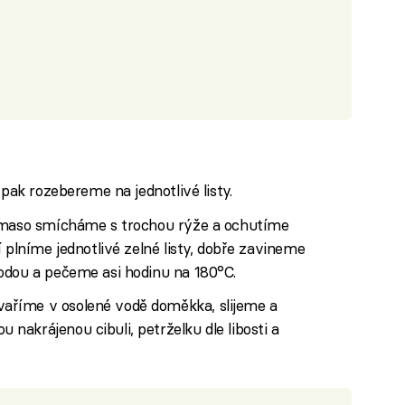
 pak rozebereme na jednotlivé listy.
é maso smícháme s trochou rýže a ochutíme
 plníme jednotlivé zelné listy, dobře zavineme
odou a pečeme asi hodinu na 180°C.
říme v osolené vodě doměkka, slijeme a
akrájenou cibuli, petrželku dle libosti a