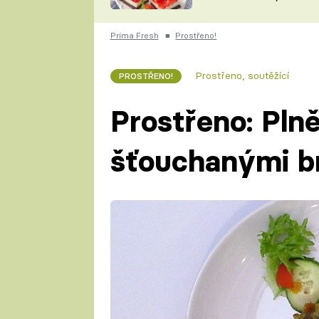
nepotřebujete troubu
ZDENĚK
ČESKO NA TALÍŘI
POHLREICH
Prima Fresh
■
Prostřeno!
KAROLÍNA,
JAROSLAV SAPÍK
DOMÁCÍ
Prostřeno, soutěžící
PROSTŘENO!
KUCHAŘKA
KAROLÍNA
KAMBERSKÁ
Prostřeno: Plně
šťouchanými b