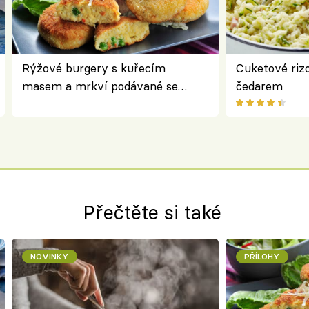
Rýžové burgery s kuřecím
Cuketové rizo
masem a mrkví podávané se
čedarem
salátem – lehká a chutná večeře
Přečtěte si také
NOVINKY
PŘÍLOHY