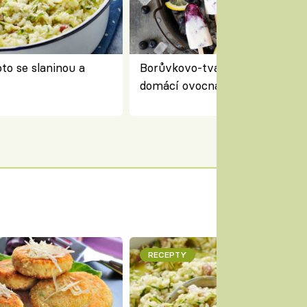
to se slaninou a
Borůvkovo-tvarohové nanuky 
domácí ovocná zmrzlina na dř
RECEPTY