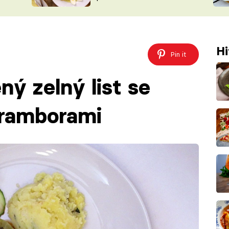
ŠÉFREDAK
VYCHYTÁVKY
SOUTĚŽ FR
NA NÁKUPECH
ČASOPIS
Hi
Pin it
ný zelný list se
ramborami