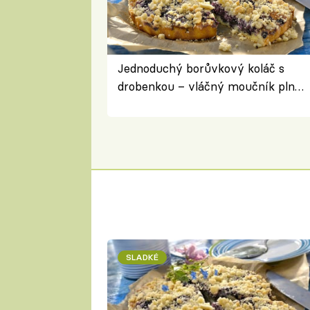
Jednoduchý borůvkový koláč s
drobenkou – vláčný moučník plný
ovoce
SLADKÉ