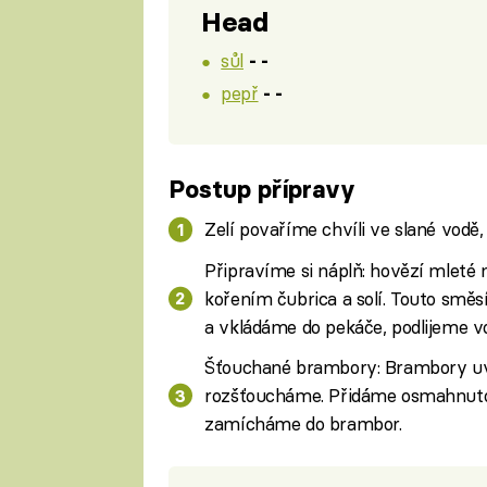
Head
sůl
- -
pepř
- -
Postup přípravy
Zelí povaříme chvíli ve slané vodě,
Připravíme si náplň: hovězí mlet
kořením čubrica a solí. Touto směsí
a vkládáme do pekáče, podlijeme v
Šťouchané brambory: Brambory uva
rozšťoucháme. Přidáme osmahnutou n
zamícháme do brambor.