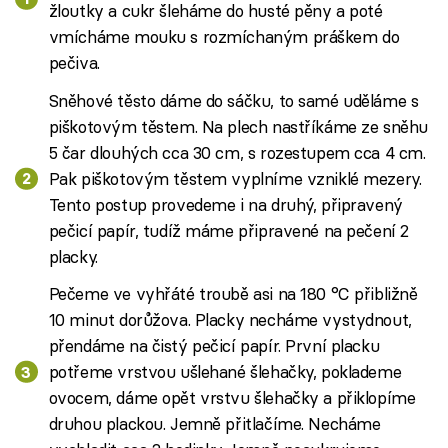
žloutky a cukr šleháme do husté pěny a poté
vmícháme mouku s rozmíchaným práškem do
pečiva.
Sněhové těsto dáme do sáčku, to samé uděláme s
piškotovým těstem. Na plech nastříkáme ze sněhu
5 čar dlouhých cca 30 cm, s rozestupem cca 4 cm.
Pak piškotovým těstem vyplníme vzniklé mezery.
Tento postup provedeme i na druhý, připravený
pečicí papír, tudíž máme připravené na pečení 2
placky.
Pečeme ve vyhřáté troubě asi na 180 °C přibližně
10 minut dorůžova. Placky necháme vystydnout,
přendáme na čistý pečicí papír. První placku
potřeme vrstvou ušlehané šlehačky, poklademe
ovocem, dáme opět vrstvu šlehačky a přiklopíme
druhou plackou. Jemně přitlačíme. Necháme