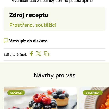
vychladit cca 2 hodinky. Jemně pocukrujeme.
Zdroj receptu
Prostřeno, soutěžící
Vstoupit do diskuze
Sdílejte článek
Návrhy pro vás
SLADKÉ
ZELENINA