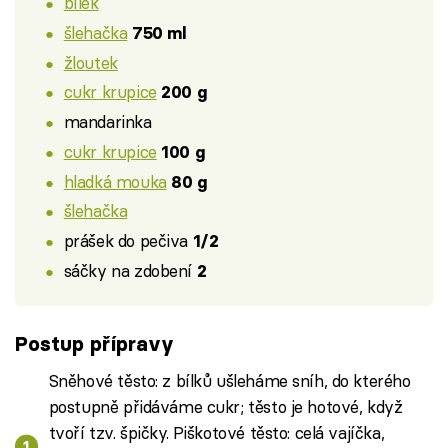
bílek
šlehačka
750 ml
žloutek
cukr krupice
200 g
mandarinka
cukr krupice
100 g
hladká mouka
80 g
šlehačka
prášek do pečiva
1/2
sáčky na zdobení
2
Postup přípravy
Sněhové těsto: z bílků ušleháme sníh, do kterého
postupně přidáváme cukr; těsto je hotové, když
tvoří tzv. špičky. Piškotové těsto: celá vajíčka,