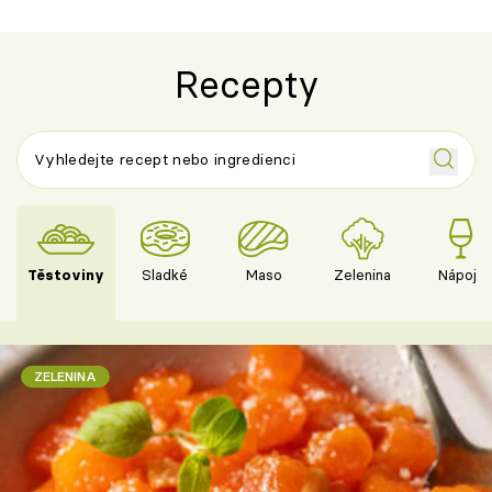
Recepty
Těstoviny
Sladké
Maso
Zelenina
Nápoje
ZELENINA