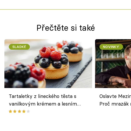
Přečtěte si také
SLADKÉ
NOVINKY
Tartaletky z lineckého těsta s
Oslavte Mezin
vanilkovým krémem a lesním
Proč mrazák n
ovocem podle Bread Society
horku vsadit 