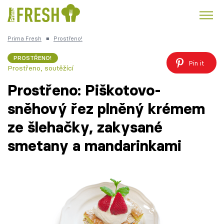
Prima Fresh
■
Prostřeno!
Kuře
Polévky k večeři
Rychlé večeře
Trendy:
PROSTŘENO!
Pin it
Prostřeno, soutěžící
Česká kuchyně
Čokoláda
Prostřeno: Piškotovo-
sněhový řez plněný krémem
ze šlehačky, zakysané
Témata
smetany a mandarinkami
Recepty
Články
TV Program