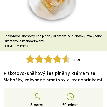
Škola vaření
Recepty z TV
Speciál: Cuketa
Piškotovo-sněhový řez plněný krémem ze šlehačky, zakysané
Těhotnej kuchař
smetany a mandarinkami
Zdroj: FTV Prima
Sledujte prima+
110x
Přihlášení
Piškotovo-sněhový řez plněný krémem ze
šlehačky, zakysané smetany a mandarinkami
Sledujte nás
5 porcí
60 minut