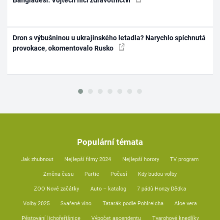
Bangladéši. Vojtěch ničí zdravotnictví
Dron s výbušninou u ukrajinského letadla? Narychlo spíchnutá
provokace, okomentovalo Rusko
Populární témata
Jak zhubnout
Nejlepší filmy 2024
Nejlepší horory
TV program
Změna času
Partie
Počasí
Kdy budou volby
ZOO Nové začátky
Auto – katalog
7 pádů Honzy Dědka
Volby 2025
Svařené víno
Tatarák podle Pohlreicha
Aloe vera
Pěstování lichořeřišnice
Výpočet ascendentu
Tvarohové knedlíky