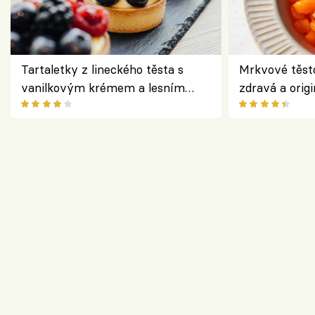
Tartaletky z lineckého těsta s
Mrkvové těst
vanilkovým krémem a lesním
zdravá a origi
ovocem podle Bread Society
klasiky