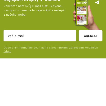
Zanechte nám svůj e-mail a až 5x týdně
vás upozorníme na to nejnovější a nejlepší
z našeho webu.
ODESLAT
Odesláním formuláře souhlasíte s
podmínkami zpracování osobních
údajů