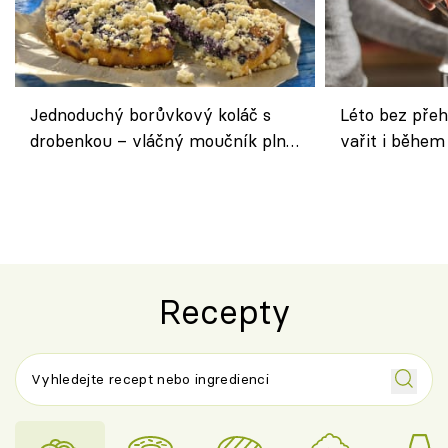
Jednoduchý borůvkový koláč s
Léto bez přeh
drobenkou – vláčný moučník plný
vařit i během
ovoce
Recepty