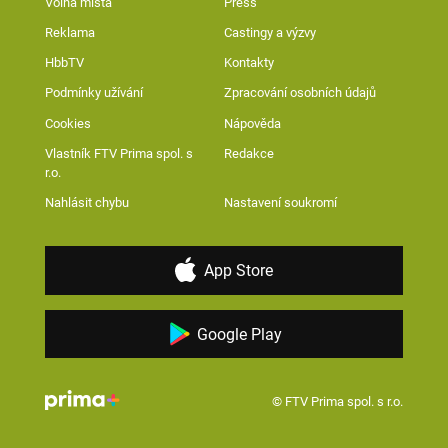
Volná místa
Press
Reklama
Castingy a výzvy
HbbTV
Kontakty
Podmínky užívání
Zpracování osobních údajů
Cookies
Nápověda
Vlastník FTV Prima spol. s
Redakce
r.o.
Nahlásit chybu
Nastavení soukromí
App Store
Google Play
© FTV Prima spol. s r.o.