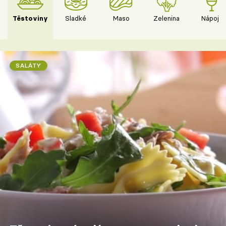
Těstoviny
Sladké
Maso
Zelenina
Nápoje
SALÁTY