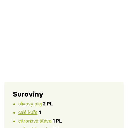
Suroviny
olivový olej
2 PL
celé kuře
1
citronová šťáva
1 PL