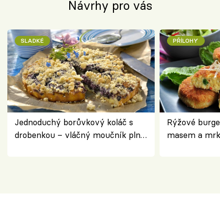
Návrhy pro vás
SLADKÉ
PŘÍLOHY
Jednoduchý borůvkový koláč s
Rýžové burge
drobenkou – vláčný moučník plný
masem a mrk
ovoce
salátem – leh