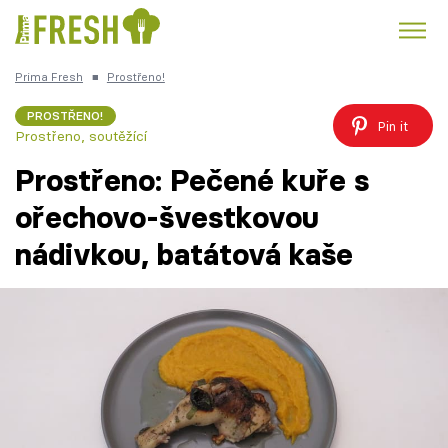
Prima Fresh
■
Prostřeno!
Kuře
Polévky k večeři
Rychlé večeře
Trendy:
PROSTŘENO!
Pin it
Prostřeno, soutěžící
Česká kuchyně
Čokoláda
Prostřeno: Pečené kuře s
ořechovo-švestkovou
nádivkou, batátová kaše
Témata
Recepty
Články
TV Program