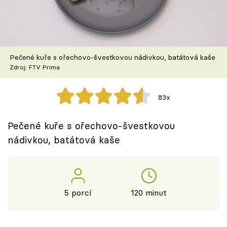
Škola vaření
Recepty z TV
Pečené kuře s ořechovo-švestkovou nádivkou, batátová kaše
Speciál: Cuketa
Zdroj: FTV Prima
Těhotnej kuchař
83x
Sledujte prima+
Pečené kuře s ořechovo-švestkovou
nádivkou, batátová kaše
Přihlášení
Sledujte nás
5 porcí
120 minut