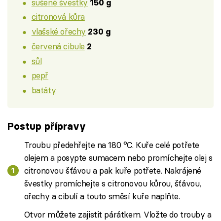
sušené švestky
150 g
citronová kůra
vlašské ořechy
230 g
červená cibule
2
sůl
pepř
batáty
Postup přípravy
Troubu předehřejte na 180 °C. Kuře celé potřete
olejem a posypte sumacem nebo promíchejte olej s
citronovou šťávou a pak kuře potřete. Nakrájené
švestky promíchejte s citronovou kůrou, šťávou,
ořechy a cibulí a touto směsí kuře naplňte.
Otvor můžete zajistit párátkem. Vložte do trouby a