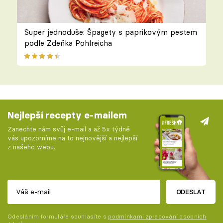
Super jednoduše: Špagety s paprikovým pestem
podle Zdeňka Pohlreicha
Nejlepší recepty e-mailem
Zanechte nám svůj e-mail a až 5x týdně
vás upozorníme na to nejnovější a nejlepší
z našeho webu.
ODESLAT
Odesláním formuláře souhlasíte s
podmínkami zpracování osobních