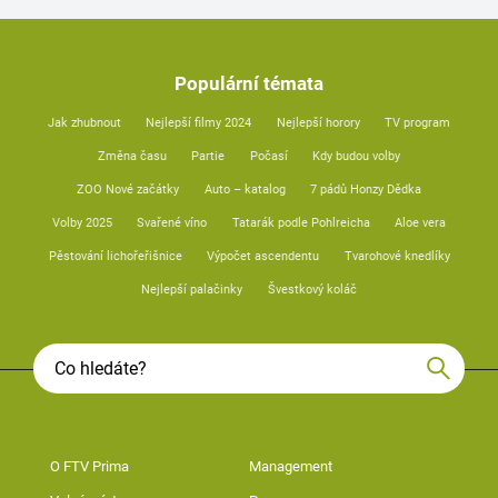
Populární témata
Jak zhubnout
Nejlepší filmy 2024
Nejlepší horory
TV program
Změna času
Partie
Počasí
Kdy budou volby
ZOO Nové začátky
Auto – katalog
7 pádů Honzy Dědka
Volby 2025
Svařené víno
Tatarák podle Pohlreicha
Aloe vera
Pěstování lichořeřišnice
Výpočet ascendentu
Tvarohové knedlíky
Nejlepší palačinky
Švestkový koláč
O FTV Prima
Management