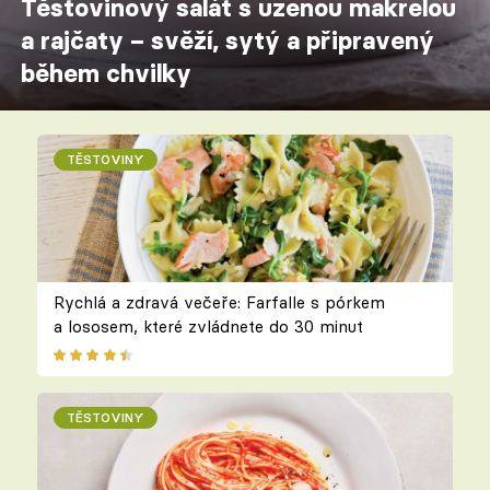
Těstovinový salát s uzenou makrelou
a rajčaty – svěží, sytý a připravený
během chvilky
TĚSTOVINY
Rychlá a zdravá večeře: Farfalle s pórkem
a lososem, které zvládnete do 30 minut
TĚSTOVINY