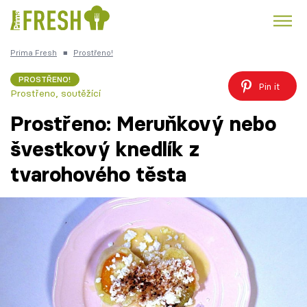
Prima Fresh
■
Prostřeno!
Kuře
Polévky k večeři
Rychlé večeře
Trendy:
PROSTŘENO!
Pin it
Prostřeno, soutěžící
Česká kuchyně
Čokoláda
Prostřeno: Meruňkový nebo
švestkový knedlík z
tvarohového těsta
Témata
Recepty
Články
TV Program