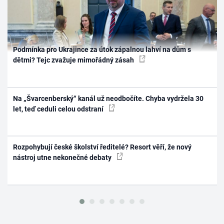
Podmínka pro Ukrajince za útok zápalnou lahví na dům s
dětmi? Tejc zvažuje mimořádný zásah
Na „Švarcenberský“ kanál už neodbočíte. Chyba vydržela 30
let, teď ceduli celou odstraní
Rozpohybují české školství ředitelé? Resort věří, že nový
nástroj utne nekonečné debaty