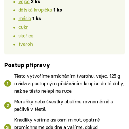
vejce
2 ks
dětská krupička
1 ks
máslo
1 ks
cukr
skořice
tvaroh
Postup přípravy
Těsto vytvoříme smícháním tvarohu, vajec, 125 g
másla a postupným přidáváním krupice do té doby,
než se těsto nelepí na ruce.
Meruňky nebo švestky obalíme rovnoměrně a
pečlivě v těstě.
Knedlíky vaříme asi osm minut, opatrně
promíchneme ode dna a vaříme, dokud