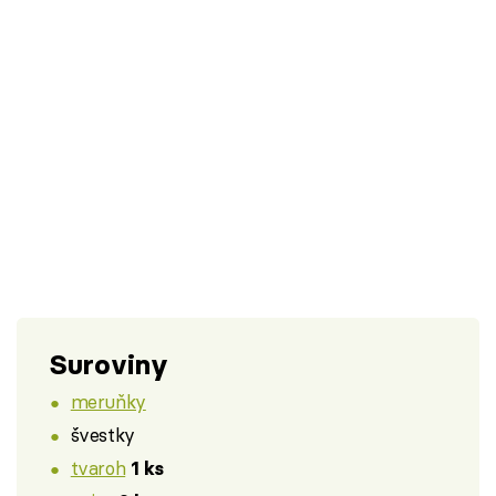
Suroviny
meruňky
švestky
tvaroh
1 ks