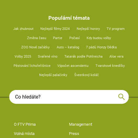
Populární témata
Jak zhubnout
Nejlepší filmy 2024
Nejlepší horory
TV program
Změna času
Partie
Počasí
Kdy budou volby
ZOO Nové začátky
Auto – katalog
7 pádů Honzy Dědka
Volby 2025
Svařené víno
Tatarák podle Pohlreicha
Aloe vera
Pěstování lichořeřišnice
Výpočet ascendentu
Tvarohové knedlíky
Nejlepší palačinky
Švestkový koláč
O FTV Prima
Management
Volná místa
Press