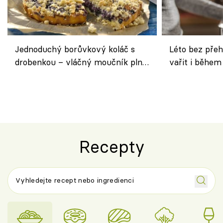
Jednoduchý borůvkový koláč s
Léto bez přeh
drobenkou – vláčný moučník plný
vařit i během
ovoce
Recepty