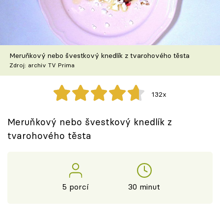
Škola vaření
Recepty z TV
Meruňkový nebo švestkový knedlík z tvarohového těsta
Speciál: Cuketa
Zdroj: archiv TV Prima
Těhotnej kuchař
132x
Sledujte prima+
Meruňkový nebo švestkový knedlík z
tvarohového těsta
Přihlášení
Sledujte nás
5 porcí
30 minut