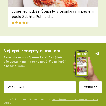
Super jednoduše: Špagety s paprikovým pestem
podle Zdeňka Pohlreicha
Nejlepší recepty e-mailem
Zanechte nám svůj e-mail a až 5x týdně
vás upozorníme na to nejnovější a nejlepší
z našeho webu.
ODESLAT
Odesláním formuláře souhlasíte s
podmínkami zpracování osobních
údajů