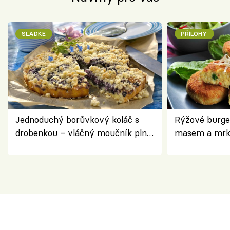
SLADKÉ
PŘÍLOHY
Jednoduchý borůvkový koláč s
Rýžové burge
drobenkou – vláčný moučník plný
masem a mrk
ovoce
salátem – leh