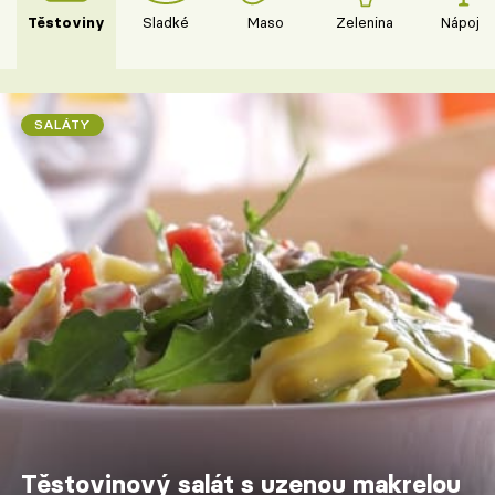
Těstoviny
Sladké
Maso
Zelenina
Nápoje
SALÁTY
Těstovinový salát s uzenou makrelou