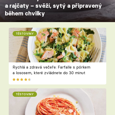
a rajčaty – svěží, sytý a připravený
během chvilky
TĚSTOVINY
Rychlá a zdravá večeře: Farfalle s pórkem
a lososem, které zvládnete do 30 minut
TĚSTOVINY