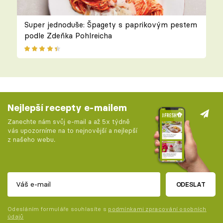
Super jednoduše: Špagety s paprikovým pestem
podle Zdeňka Pohlreicha
Nejlepší recepty e-mailem
Zanechte nám svůj e-mail a až 5x týdně
vás upozorníme na to nejnovější a nejlepší
z našeho webu.
ODESLAT
Odesláním formuláře souhlasíte s
podmínkami zpracování osobních
údajů