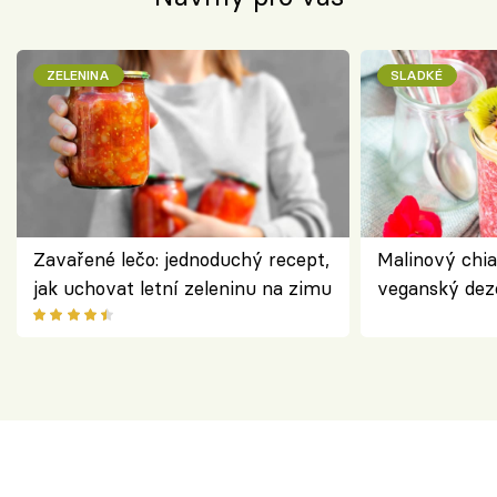
ZELENINA
SLADKÉ
Zavařené lečo: jednoduchý recept,
Malinový chi
jak uchovat letní zeleninu na zimu
veganský dez
ořechů