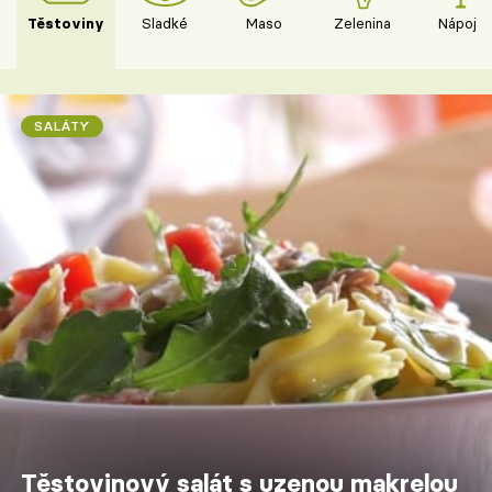
Těstoviny
Sladké
Maso
Zelenina
Nápoje
SALÁTY
Těstovinový salát s uzenou makrelou