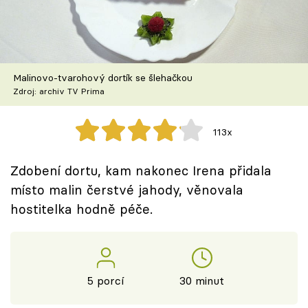
Škola vaření
Recepty z TV
Malinovo-tvarohový dortík se šlehačkou
Speciál: Cuketa
Zdroj: archiv TV Prima
Těhotnej kuchař
113x
Sledujte prima+
Zdobení dortu, kam nakonec Irena přidala
místo malin čerstvé jahody, věnovala
Přihlášení
hostitelka hodně péče.
Sledujte nás
5 porcí
30 minut