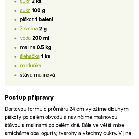
cukr
2 ks
cukr
100 g
piškot
1 balení
želatina
2 g
voda
200 ml
malina
0.5 kg
šlehačka
1 ks
meduňka
šťáva malinová
Postup přípravy
Dortovou formu o průměru 24 cm vyložíme dlouhými
piškoty po celém obvodu a navlhčíme malinovou
šťávou a malinami po celém dně. Dále ve větší míse
smícháme oba jogurty, tvarohy a všechny cukry. V jiné