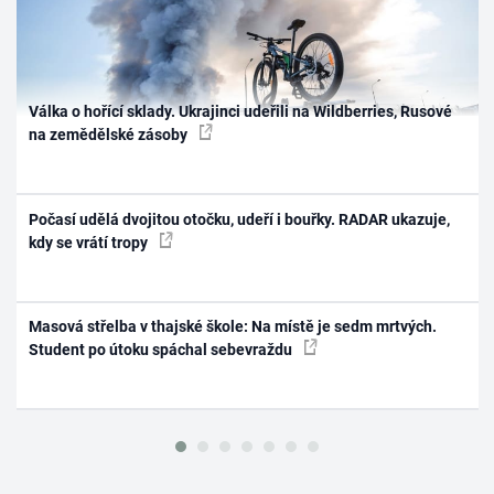
Válka o hořící sklady. Ukrajinci udeřili na Wildberries, Rusové
na zemědělské zásoby
Počasí udělá dvojitou otočku, udeří i bouřky. RADAR ukazuje,
kdy se vrátí tropy
Masová střelba v thajské škole: Na místě je sedm mrtvých.
Student po útoku spáchal sebevraždu