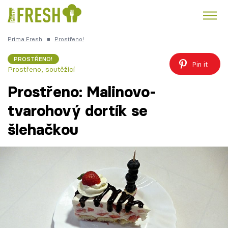
Prima Fresh
■
Prostřeno!
Kuře
Polévky k večeři
Rychlé večeře
Trendy:
PROSTŘENO!
Pin it
Prostřeno, soutěžící
Česká kuchyně
Čokoláda
Prostřeno: Malinovo-
tvarohový dortík se
šlehačkou
Témata
Recepty
Články
TV Program