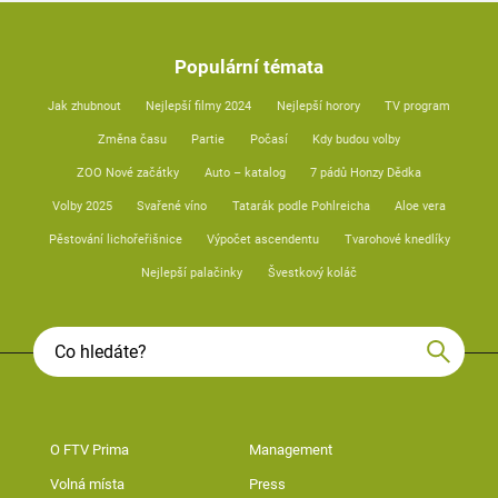
Populární témata
Jak zhubnout
Nejlepší filmy 2024
Nejlepší horory
TV program
Změna času
Partie
Počasí
Kdy budou volby
ZOO Nové začátky
Auto – katalog
7 pádů Honzy Dědka
Volby 2025
Svařené víno
Tatarák podle Pohlreicha
Aloe vera
Pěstování lichořeřišnice
Výpočet ascendentu
Tvarohové knedlíky
Nejlepší palačinky
Švestkový koláč
O FTV Prima
Management
Volná místa
Press