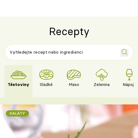
Recepty
Těstoviny
Sladké
Maso
Zelenina
Nápoje
SALÁTY