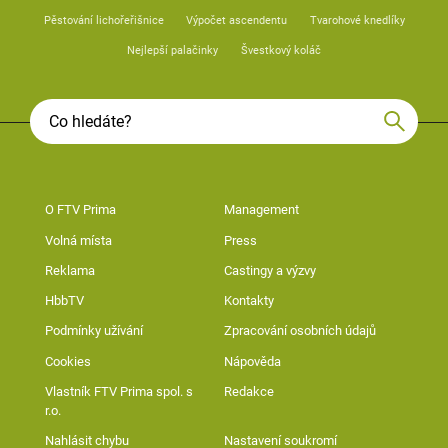
Pěstování lichořeřišnice
Výpočet ascendentu
Tvarohové knedlíky
Nejlepší palačinky
Švestkový koláč
O FTV Prima
Management
Volná místa
Press
Reklama
Castingy a výzvy
HbbTV
Kontakty
Podmínky užívání
Zpracování osobních údajů
Cookies
Nápověda
Vlastník FTV Prima spol. s
Redakce
r.o.
Nahlásit chybu
Nastavení soukromí