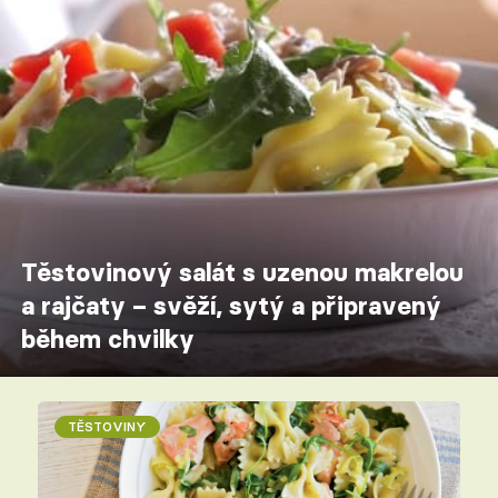
Těstovinový salát s uzenou makrelou
a rajčaty – svěží, sytý a připravený
během chvilky
TĚSTOVINY