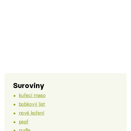
Suroviny
kuřecí maso
bobkový list
nové koření
pepř
nudle