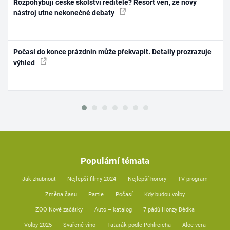
Rozpohybují české školství ředitelé? Resort věří, že nový
nástroj utne nekonečné debaty
Počasí do konce prázdnin může překvapit. Detaily prozrazuje
výhled
Populární témata
Jak zhubnout
Nejlepší filmy 2024
Nejlepší horory
TV program
Změna času
Partie
Počasí
Kdy budou volby
ZOO Nové začátky
Auto – katalog
7 pádů Honzy Dědka
Volby 2025
Svařené víno
Tatarák podle Pohlreicha
Aloe vera