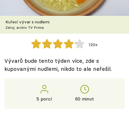
Škola vaření
Recepty z TV
Kuřecí vývar s nudlemi
Zdroj: archiv TV Prima
Speciál: Cuketa
120x
Těhotnej kuchař
Vývarů bude tento týden více, zde s
Sledujte prima+
kupovanými nudlemi, nikdo to ale neřešil.
Přihlášení
5 porcí
60 minut
Sledujte nás