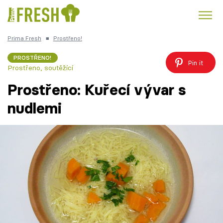
Prima Fresh
■
Prostřeno!
Kuře
Polévky k večeři
Rychlé večeře
Trendy:
PROSTŘENO!
Pin it
Prostřeno, soutěžící
Česká kuchyně
Čokoláda
Prostřeno: Kuřecí vývar s
nudlemi
Témata
Recepty
Články
TV Program