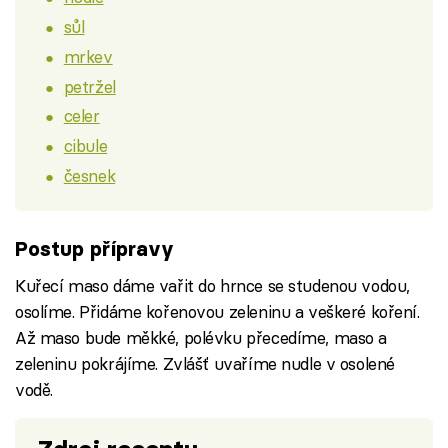
sůl
mrkev
petržel
celer
cibule
česnek
Postup přípravy
Kuřecí maso dáme vařit do hrnce se studenou vodou,
osolíme. Přidáme kořenovou zeleninu a veškeré koření.
Až maso bude měkké, polévku přecedíme, maso a
zeleninu pokrájíme. Zvlášť uvaříme nudle v osolené
vodě.