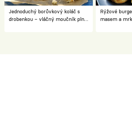
Jednoduchý borůvkový koláč s
Rýžové burge
drobenkou – vláčný moučník plný
masem a mrk
ovoce
salátem – leh