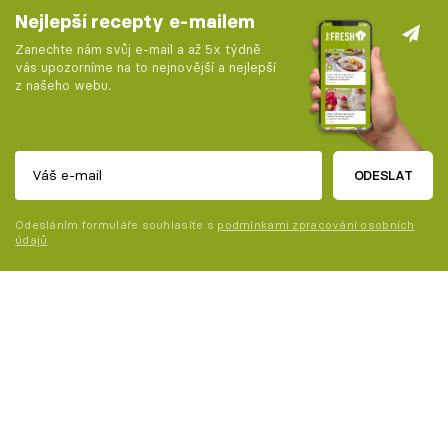
Nejlepší recepty e-mailem
Zanechte nám svůj e-mail a až 5x týdně
vás upozorníme na to nejnovější a nejlepší
z našeho webu.
ODESLAT
Odesláním formuláře souhlasíte s
podmínkami zpracování osobních
údajů