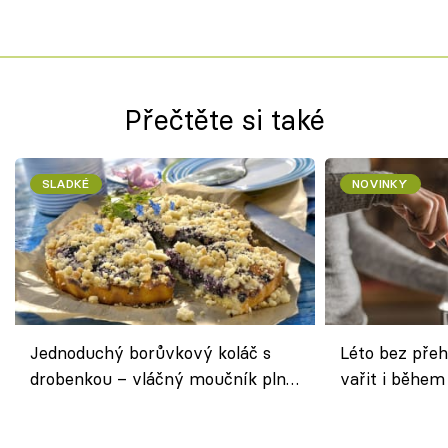
Přečtěte si také
SLADKÉ
NOVINKY
Jednoduchý borůvkový koláč s
Léto bez přeh
drobenkou – vláčný moučník plný
vařit i během
ovoce