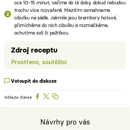
cca 10–15 minut, vaříme do té doby, dokud nebudou
trochu více rozvařené. Mezitím osmahneme
cibulku na sádle. Jakmile jsou brambory hotové,
přimícháme do nich cibulku a rozmačkáme,
ochutíme solí či pažitkou.
Zdroj receptu
Prostřeno, soutěžící
Vstoupit do diskuze
Sdílejte článek
Návrhy pro vás