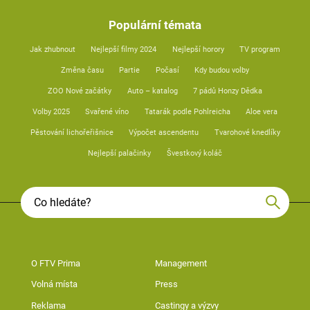
Populární témata
Jak zhubnout
Nejlepší filmy 2024
Nejlepší horory
TV program
Změna času
Partie
Počasí
Kdy budou volby
ZOO Nové začátky
Auto – katalog
7 pádů Honzy Dědka
Volby 2025
Svařené víno
Tatarák podle Pohlreicha
Aloe vera
Pěstování lichořeřišnice
Výpočet ascendentu
Tvarohové knedlíky
Nejlepší palačinky
Švestkový koláč
O FTV Prima
Management
Volná místa
Press
Reklama
Castingy a výzvy