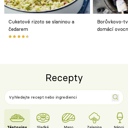
Cuketové rizoto se slaninou a
Borůvkovo-tv
čedarem
domácí ovocn
Recepty
Těstoviny
Sladké
Maso
Zelenina
Nápoje