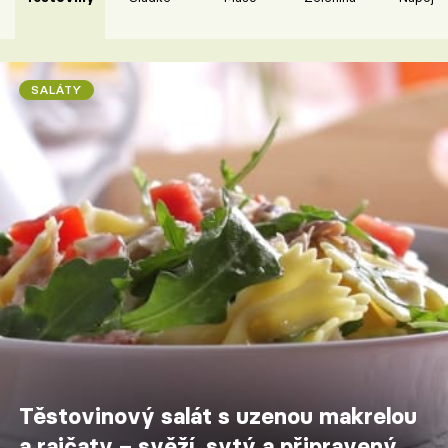
SALÁTY
Těstovinový salát s uzenou makrelou
a rajčaty – svěží, sytý a připravený