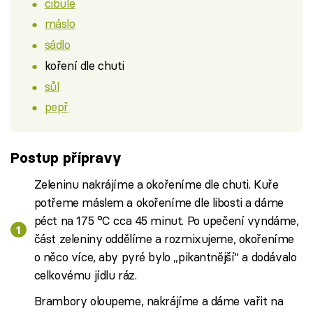
cibule
máslo
sádlo
koření dle chuti
sůl
pepř
Postup přípravy
Zeleninu nakrájíme a okořeníme dle chuti. Kuře
potřeme máslem a okořeníme dle libosti a dáme
péct na 175 °C cca 45 minut. Po upečení vyndáme,
část zeleniny oddělíme a rozmixujeme, okořeníme
o něco více, aby pyré bylo „pikantnější“ a dodávalo
celkovému jídlu ráz.
Brambory oloupeme, nakrájíme a dáme vařit na