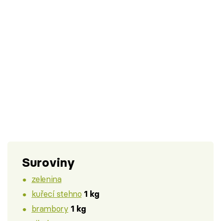
Suroviny
zelenina
kuřecí stehno
1 kg
brambory
1 kg