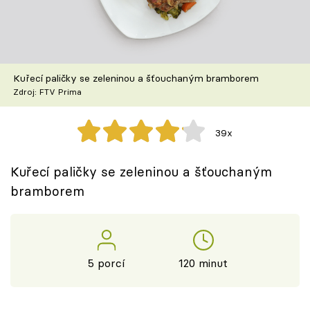
Škola vaření
Recepty z TV
Kuřecí paličky se zeleninou a šťouchaným bramborem
Speciál: Cuketa
Zdroj: FTV Prima
Těhotnej kuchař
39x
Sledujte prima+
Kuřecí paličky se zeleninou a šťouchaným
bramborem
Přihlášení
Sledujte nás
5 porcí
120 minut