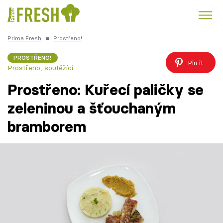
Prima Fresh
■
Prostřeno!
Kuře
Polévky k večeři
Rychlé večeře
Trendy:
PROSTŘENO!
Pin it
Prostřeno, soutěžící
Česká kuchyně
Čokoláda
Prostřeno: Kuřecí paličky se
zeleninou a šťouchaným
bramborem
Témata
Recepty
Články
TV Program