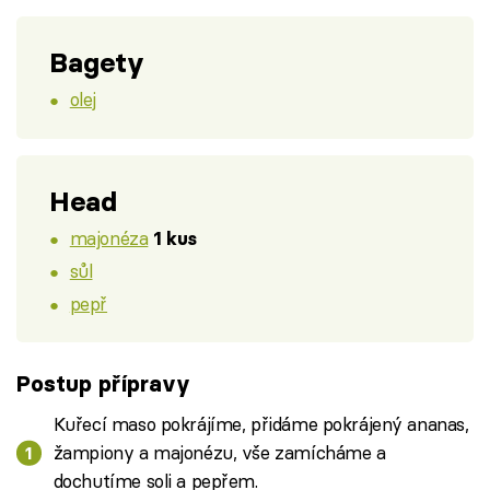
Bagety
olej
Head
majonéza
1 kus
sůl
pepř
Postup přípravy
Kuřecí maso pokrájíme, přidáme pokrájený ananas,
žampiony a majonézu, vše zamícháme a
dochutíme soli a pepřem.