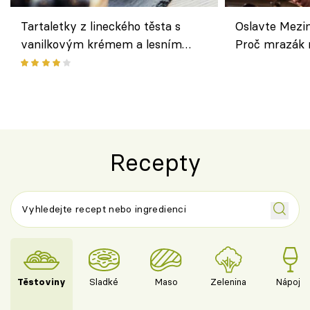
Tartaletky z lineckého těsta s
Oslavte Mezin
vanilkovým krémem a lesním
Proč mrazák n
ovocem podle Bread Society
horku vsadit 
Recepty
Těstoviny
Sladké
Maso
Zelenina
Nápoje