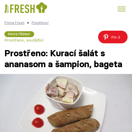
Prima Fresh
■
Prostřeno!
Kuře
Polévky k večeři
Rychlé večeře
Trendy:
PROSTŘENO!
Pin it
Prostřeno, soutěžící
Česká kuchyně
Čokoláda
Prostřeno: Kurací šalát s
ananasom a šampion, bageta
Témata
Recepty
Články
TV Program