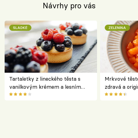
Návrhy pro vás
SLADKÉ
ZELENINA
Tartaletky z lineckého těsta s
Mrkvové těst
vanilkovým krémem a lesním
zdravá a origi
ovocem podle Bread Society
klasiky