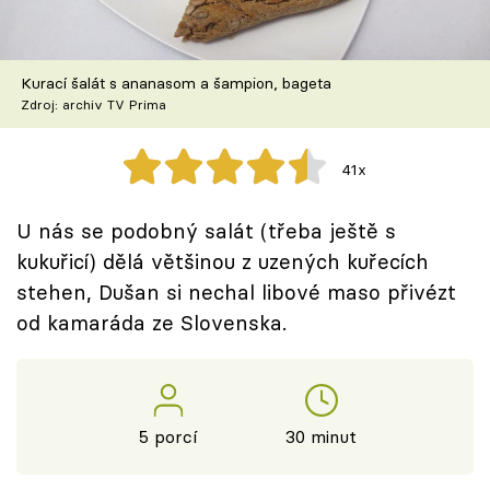
Škola vaření
Recepty z TV
Kurací šalát s ananasom a šampion, bageta
Zdroj: archiv TV Prima
Speciál: Cuketa
41x
Těhotnej kuchař
U nás se podobný salát (třeba ještě s
Sledujte prima+
kukuřicí) dělá většinou z uzených kuřecích
stehen, Dušan si nechal libové maso přivézt
Přihlášení
od kamaráda ze Slovenska.
Sledujte nás
5 porcí
30 minut