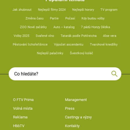
Jak zhubnout
Nejlepší filmy 2024
Nejlepší horory
TV program
Změna času
Partie
Počasí
Kdy budou volby
ZOO Nové začátky
Auto – katalog
7 pádů Honzy Dědka
Volby 2025
Svařené víno
Tatarák podle Pohlreicha
Aloe vera
Pěstování lichořeřišnice
Výpočet ascendentu
Tvarohové knedlíky
Nejlepší palačinky
Švestkový koláč
O FTV Prima
Management
Volná místa
Press
Reklama
Castingy a výzvy
HbbTV
Kontakty