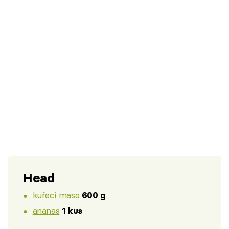
Head
kuřecí maso
600 g
ananas
1 kus