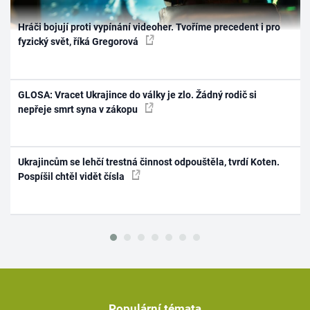
Hráči bojují proti vypínání videoher. Tvoříme precedent i pro
fyzický svět, říká Gregorová
GLOSA: Vracet Ukrajince do války je zlo. Žádný rodič si
nepřeje smrt syna v zákopu
Ukrajincům se lehčí trestná činnost odpouštěla, tvrdí Koten.
Pospíšil chtěl vidět čísla
Populární témata