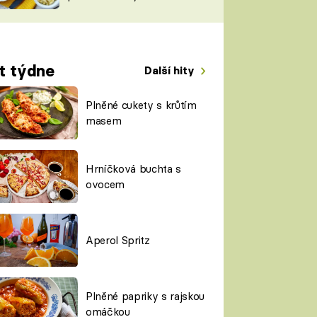
TORKY
ESH
t týdne
Další hity
Plněné cukety s krůtím
masem
Hrníčková buchta s
ovocem
Aperol Spritz
Plněné papriky s rajskou
omáčkou