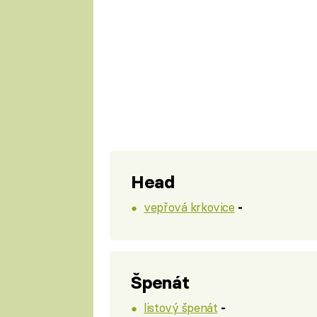
Head
vepřová krkovice
-
Špenát
listový špenát
-