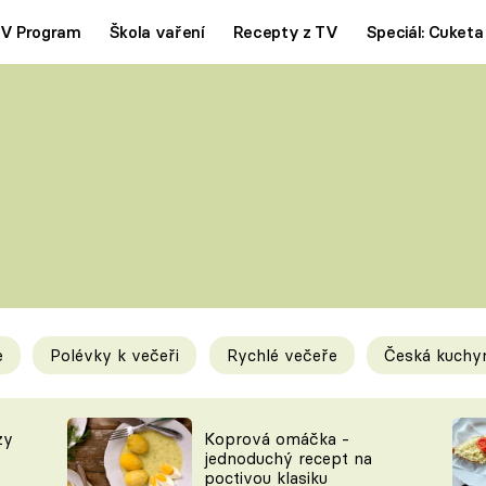
V Program
Škola vaření
Recepty z TV
Speciál: Cuketa
Polévky
Saláty
ČESKÁ KLASIKA
TĚSTOVIN
SILNÉ VÝVARY
SLADKÉ
KRÉMOVÉ
BEZMASÁ J
e
Polévky k večeři
Rychlé večeře
Česká kuchy
y
Tipy a triky
Novink
zy
Koprová omáčka -
jednoduchý recept na
poctivou klasiku
KAM ZA JÍDLEM
BLOG