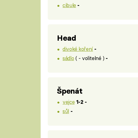
cibule
-
Head
divoké koření
-
sádlo
( - volitelné )
-
Špenát
vejce
1-2 -
sůl
-