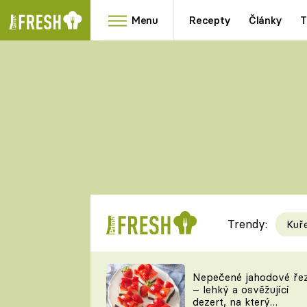
Menu
Recepty
Články
T
Oblíbené
Přílohy
recepty
HRANOLKY
HOUBY
KNEDLÍKY
DÝNĚ
KAŠE
RYCHLOVKY
Trendy:
Kuř
Populární
Videorecept
Nepečené jahodové ře
– lehký a osvěžující
kuchaři
dezert, na který
TEĎ VAŘÍ ŠÉF!