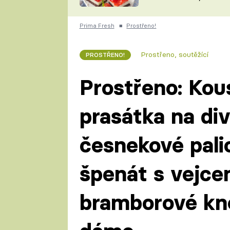
nepotřebujete troubu
ZDENĚK
ČESKO NA TALÍŘI
POHLREICH
Prima Fresh
■
Prostřeno!
KAROLÍNA,
JAROSLAV SAPÍK
DOMÁCÍ
Prostřeno, soutěžící
PROSTŘENO!
KUCHAŘKA
KAROLÍNA
KAMBERSKÁ
Prostřeno: Ko
prasátka na div
česnekové palic
špenát s vejc
bramborové kne