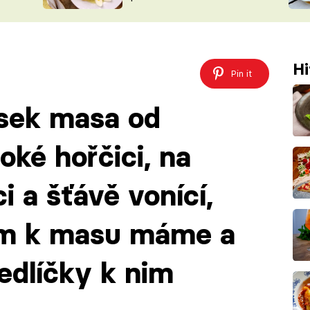
ŠÉFREDAK
VYCHYTÁVKY
SOUTĚŽ FR
NA NÁKUPECH
ČASOPIS
Hi
Pin it
usek masa od
oké hořčici, na
i a šťávě vonící,
em k masu máme a
dlíčky k nim