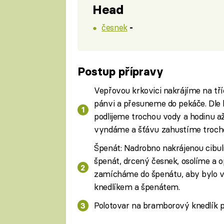
Head
česnek
-
Postup přípravy
Vepřovou krkovici nakrájíme na t
pánvi a přesuneme do pekáče. Dle 
podlijeme trochou vody a hodinu 
vyndáme a šťávu zahustíme troch
Špenát: Nadrobno nakrájenou cibul
špenát, drcený česnek, osolíme a 
zamícháme do špenátu, aby bylo 
knedlíkem a špenátem.
Polotovar na bramborový knedlík p