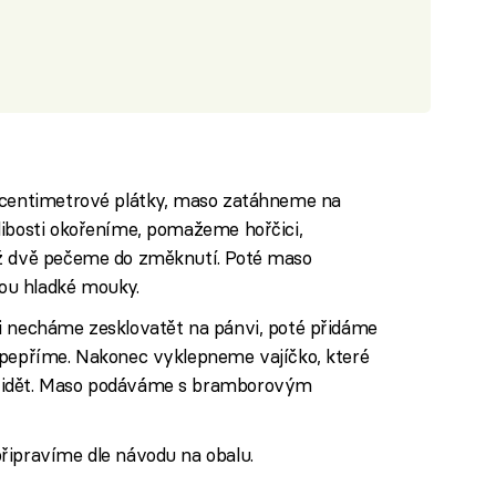
řícentimetrové plátky, maso zatáhneme na
libosti okořeníme, pomažeme hořčici,
až dvě pečeme do změknutí. Poté maso
ou hladké mouky.
i necháme zesklovatět na pánvi, poté přidáme
opepříme. Nakonec vyklepneme vajíčko, které
vidět. Maso podáváme s bramborovým
řipravíme dle návodu na obalu.