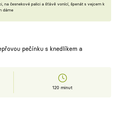
, na česnekové palici a šťávě vonící, špenát s vejcem k
im dáme
vepřovou pečínku s knedlíkem a
120 minut