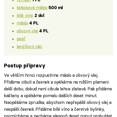
kokosové mléko
500 ml
bílé víno
2 dcl
máslo
4 PL
olivový olej
4 PL
pepř
lanýžový olej
Postup přípravy
Ve větším hrnci rozpustíme máslo a olivový olej.
Přidáme cibuli a česnek a opékáme na nižším plameni
delší dobu, dokud není cibule lehce zlatavá. Pak přidáme
kaštany a opékáme pomalu dalších deset minut.
Neopékáme zprudka, abychom nepřepálili olivový olej a
nespálili česnek. Přidáme bílé víno a čerstvé bylinky,
promícháme a necháme alespoň deset minut probublat.