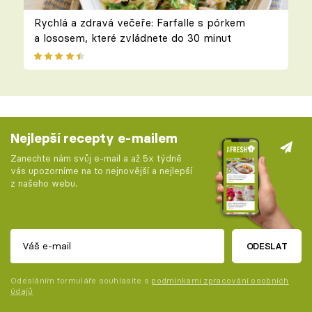
Rychlá a zdravá večeře: Farfalle s pórkem
a lososem, které zvládnete do 30 minut
Nejlepší recepty e-mailem
Zanechte nám svůj e-mail a až 5x týdně
vás upozorníme na to nejnovější a nejlepší
z našeho webu.
ODESLAT
Odesláním formuláře souhlasíte s
podmínkami zpracování osobních
údajů