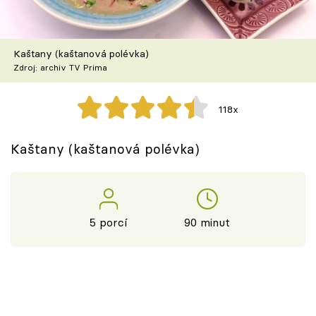
Škola vaření
Recepty z TV
Kaštany (kaštanová polévka)
Zdroj: archiv TV Prima
Speciál: Cuketa
118x
Těhotnej kuchař
Kaštany (kaštanová polévka)
Sledujte prima+
Přihlášení
5 porcí
90 minut
Sledujte nás