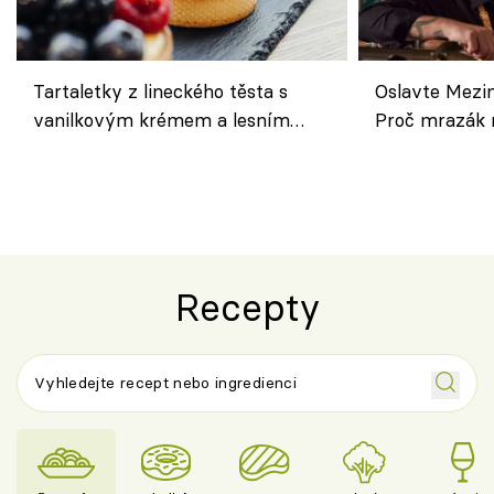
Tartaletky z lineckého těsta s
Oslavte Mezin
vanilkovým krémem a lesním
Proč mrazák n
ovocem podle Bread Society
horku vsadit 
Recepty