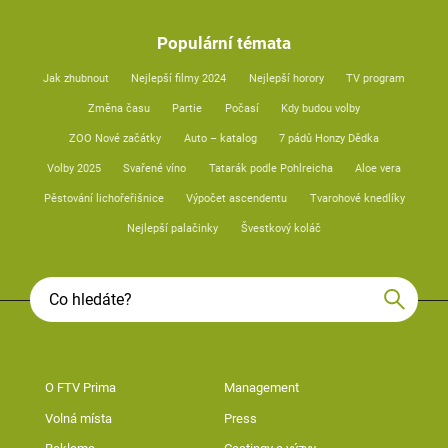
Populární témata
Jak zhubnout
Nejlepší filmy 2024
Nejlepší horory
TV program
Změna času
Partie
Počasí
Kdy budou volby
ZOO Nové začátky
Auto – katalog
7 pádů Honzy Dědka
Volby 2025
Svařené víno
Tatarák podle Pohlreicha
Aloe vera
Pěstování lichořeřišnice
Výpočet ascendentu
Tvarohové knedlíky
Nejlepší palačinky
Švestkový koláč
O FTV Prima
Management
Volná místa
Press