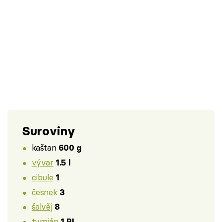
Suroviny
kaštan
600 g
vývar
1.5 l
cibule
1
česnek
3
šalvěj
8
tymián
1 PL