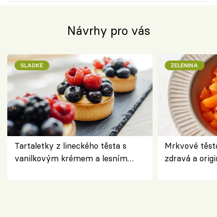
Návrhy pro vás
SLADKÉ
ZELENINA
Tartaletky z lineckého těsta s
Mrkvové těst
vanilkovým krémem a lesním
zdravá a origi
ovocem podle Bread Society
klasiky