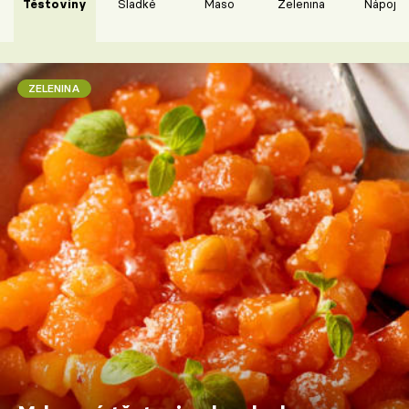
Těstoviny
Sladké
Maso
Zelenina
Nápoje
ZELENINA