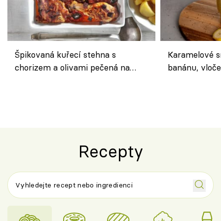
Špikovaná kuřecí stehna s
Karamelové s
chorizem a olivami pečená na
banánu, vloče
letní zelenině – šťavnaté maso s
snídaně do sk
výraznou chutí inspirovanou
Španělskem
Recepty