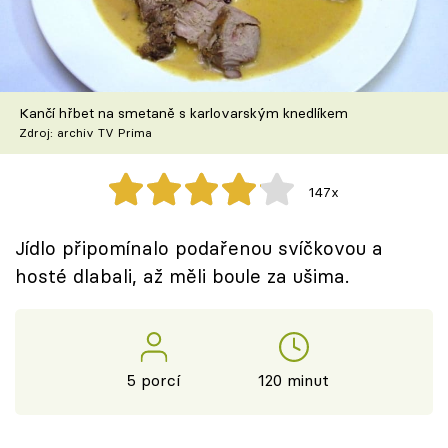
Škola vaření
Recepty z TV
Kančí hřbet na smetaně s karlovarským knedlíkem
Speciál: Cuketa
Zdroj: archiv TV Prima
Těhotnej kuchař
147x
Sledujte prima+
Jídlo připomínalo podařenou svíčkovou a
hosté dlabali, až měli boule za ušima.
Přihlášení
Sledujte nás
5 porcí
120 minut