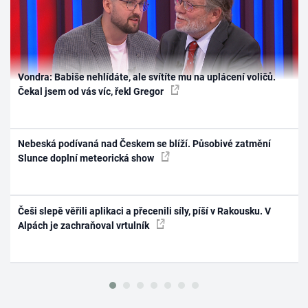
Vondra: Babiše nehlídáte, ale svítíte mu na uplácení voličů.
Čekal jsem od vás víc, řekl Gregor
Nebeská podívaná nad Českem se blíží. Působivé zatmění
Slunce doplní meteorická show
Češi slepě věřili aplikaci a přecenili síly, píší v Rakousku. V
Alpách je zachraňoval vrtulník