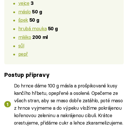
vejce
3
máslo
50 g
špek
50 g
hrubá mouka
50 g
mléko
200 ml
sůl
pepř
Postup přípravy
Do hrnce dáme 100 g másla a prošpikované kusy
kančího hřbetu, opepřené a osolené. Opečeme ze
všech stran, aby se maso dobře zatáhlo, poté maso
z hrnce vyjmeme a do výpeku vložíme pokrájenou
kořenovou zeleninu a nakrájenou cibuli. Krátce
orestujeme, přidáme cukr a lehce zkaramelizujeme.