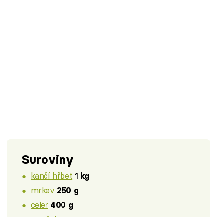
Suroviny
kančí hřbet
1 kg
mrkev
250 g
celer
400 g