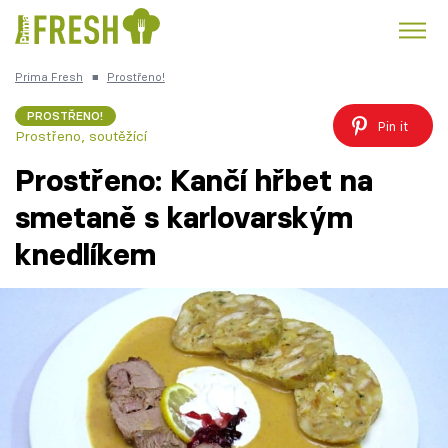
Prima Fresh
■
Prostřeno!
Kuře
Polévky k večeři
Rychlé večeře
Trendy:
PROSTŘENO!
Pin it
Prostřeno, soutěžící
Česká kuchyně
Čokoláda
Prostřeno: Kančí hřbet na
smetaně s karlovarským
knedlíkem
Témata
Recepty
Články
TV Program