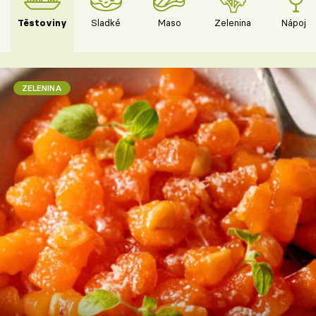
Těstoviny
Sladké
Maso
Zelenina
Nápoje
ZELENINA