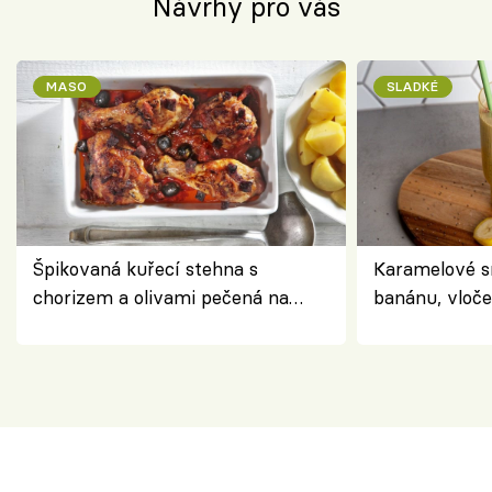
Návrhy pro vás
MASO
SLADKÉ
Špikovaná kuřecí stehna s
Karamelové s
chorizem a olivami pečená na
banánu, vloče
letní zelenině – šťavnaté maso s
snídaně do sk
výraznou chutí inspirovanou
Španělskem