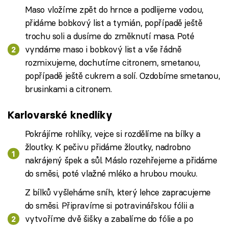
Maso vložíme zpět do hrnce a podlijeme vodou,
přidáme bobkový list a tymián, popřípadě ještě
trochu soli a dusíme do změknutí masa. Poté
vyndáme maso i bobkový list a vše řádně
rozmixujeme, dochutíme citronem, smetanou,
popřípadě ještě cukrem a solí. Ozdobíme smetanou,
brusinkami a citronem.
Karlovarské knedlíky
Pokrájíme rohlíky, vejce si rozdělíme na bílky a
žloutky. K pečivu přidáme žloutky, nadrobno
nakrájený špek a sůl. Máslo rozehřejeme a přidáme
do směsi, poté vlažné mléko a hrubou mouku.
Z bílků vyšleháme sníh, který lehce zapracujeme
do směsi. Připravíme si potravinářskou fólii a
vytvoříme dvě šišky a zabalíme do fólie a po