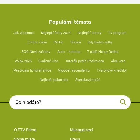
Populární témata
Jak zhubnout
Nejlepší filmy 2024
Nejlepší horory
TV program
Změna času
Partie
Počasí
Kdy budou volby
ZOO Nové začátky
Auto – katalog
7 pádů Honzy Dědka
Volby 2025
Svařené víno
Tatarák podle Pohlreicha
Aloe vera
Pěstování lichořeřišnice
Výpočet ascendentu
Tvarohové knedlíky
Nejlepší palačinky
Švestkový koláč
O FTV Prima
Management
Volná místa
Press