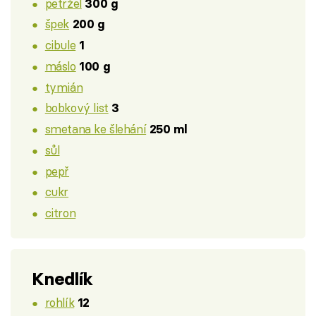
petržel
300 g
špek
200 g
cibule
1
máslo
100 g
tymián
bobkový list
3
smetana ke šlehání
250 ml
sůl
pepř
cukr
citron
Knedlík
rohlík
12