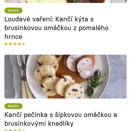
MASO
Loudavé vaření: Kančí kýta s
brusinkovou omáčkou z pomalého
hrnce
MASO
Kančí pečínka s šípkovou omáčkou a
brusinkovými knedlíky