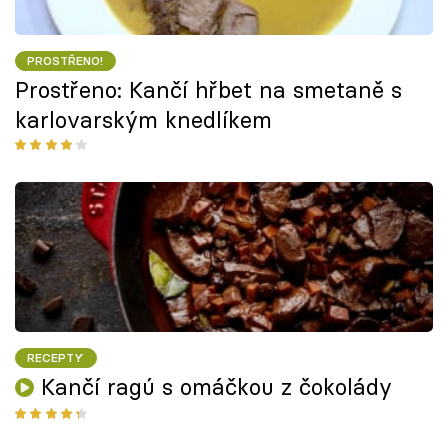
PROSTŘENO!
Prostřeno: Kančí hřbet na smetaně s
karlovarským knedlíkem
RECEPTY
Kančí ragú s omáčkou z čokolády