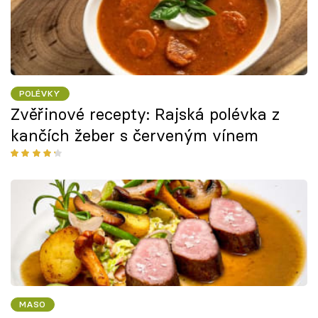
POLÉVKY
Zvěřinové recepty: Rajská polévka z
kančích žeber s červeným vínem
MASO