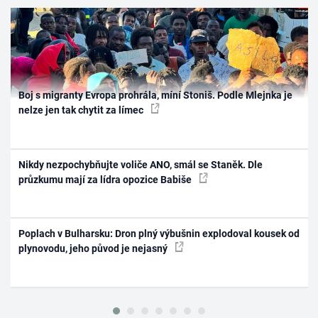
Boj s migranty Evropa prohrála, míní Stoniš. Podle Mlejnka je
nelze jen tak chytit za límec
Nikdy nezpochybňujte voliče ANO, smál se Staněk. Dle
průzkumu mají za lídra opozice Babiše
Poplach v Bulharsku: Dron plný výbušnin explodoval kousek od
plynovodu, jeho původ je nejasný