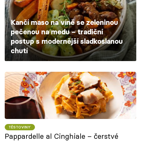
Škola vaření
Kančí maso na víně se zeleninou
Recepty z TV
pečenou na medu – tradiční
Speciál: Cuketa
postup s modernější sladkoslanou
chutí
Těhotnej kuchař
Sledujte prima+
Přihlášení
Sledujte nás
TĚSTOVINY
Pappardelle al Cinghiale – čerstvé