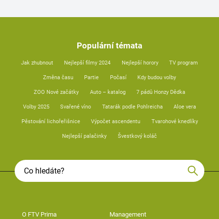
Populární témata
Jak zhubnout
Nejlepší filmy 2024
Nejlepší horory
TV program
Změna času
Partie
Počasí
Kdy budou volby
ZOO Nové začátky
Auto – katalog
7 pádů Honzy Dědka
Volby 2025
Svařené víno
Tatarák podle Pohlreicha
Aloe vera
Pěstování lichořeřišnice
Výpočet ascendentu
Tvarohové knedlíky
Nejlepší palačinky
Švestkový koláč
O FTV Prima
Management