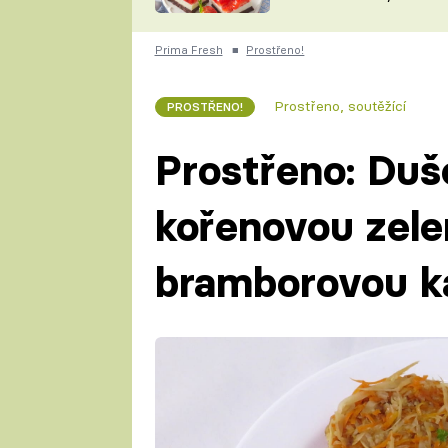
nepotřebujete troubu
ZDENĚK
ČESKO NA TALÍŘI
POHLREICH
Prima Fresh
■
Prostřeno!
KAROLÍNA,
JAROSLAV SAPÍK
DOMÁCÍ
Prostřeno, soutěžící
PROSTŘENO!
KUCHAŘKA
KAROLÍNA
KAMBERSKÁ
Prostřeno: Duš
kořenovou zele
bramborovou ka