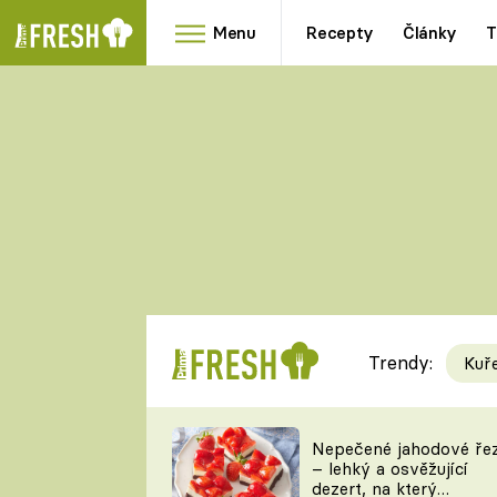
Menu
Recepty
Články
T
Oblíbené
Přílohy
recepty
HRANOLKY
HOUBY
KNEDLÍKY
DÝNĚ
KAŠE
RYCHLOVKY
Trendy:
Kuř
Populární
Videorecept
Nepečené jahodové ře
– lehký a osvěžující
kuchaři
dezert, na který
TEĎ VAŘÍ ŠÉF!