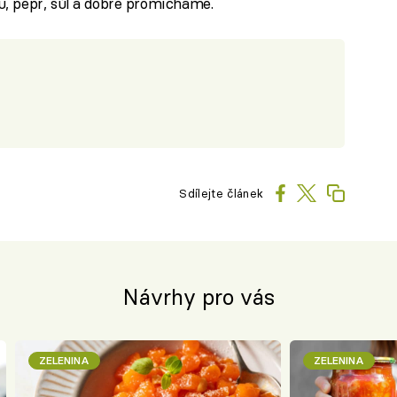
, pepř, sůl a dobře promícháme.
Sdílejte článek
Návrhy pro vás
ZELENINA
ZELENINA