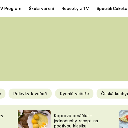
V Program
Škola vaření
Recepty z TV
Speciál: Cuketa
Polévky
Saláty
ČESKÁ KLASIKA
TĚSTOVIN
SILNÉ VÝVARY
SLADKÉ
KRÉMOVÉ
BEZMASÁ J
e
Polévky k večeři
Rychlé večeře
Česká kuchy
y
Tipy a triky
Novink
zy
Koprová omáčka -
jednoduchý recept na
poctivou klasiku
KAM ZA JÍDLEM
BLOG