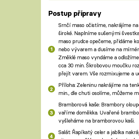
Postup přípravy
Srnčí maso očistíme, nakrájíme na
široké. Naplníme sušenými švestka
maso prudce opečeme, přidáme koř
nebo vývarem a dusíme na mírném
Změklé maso vyndáme a odložíme 
cca 30 min. Škrobovou moučku roz
přejít varem. Vše rozmixujeme a 
Příloha: Zeleninu nakrájíme na tenk
min., dle chuti osolíme, můžeme ma
Bramborová kaše: Brambory oloupe
vaříme doměkka. Uvařené brambo
vyšleháme na bramborovou kaši.
Salát: Řapíkatý celer a jablka nak