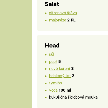
Salát
citronová šťáva
majonéza
2 PL
Head
sůl
pepř
5
nové koření
3
bobkový list
2
tymián
voda
100 ml
kukuřičná škrobová mouka