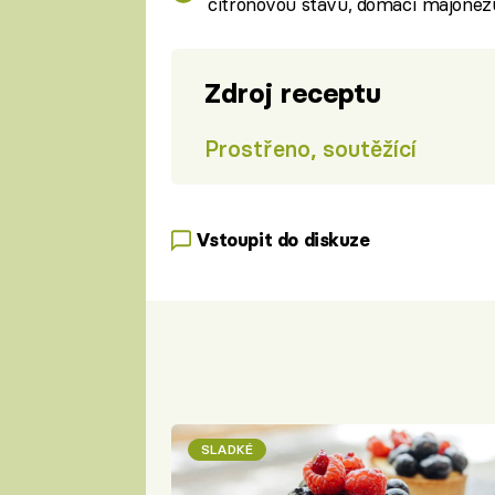
citronovou šťávu, domácí majonézu
Zdroj receptu
Prostřeno, soutěžící
Vstoupit do diskuze
SLADKÉ