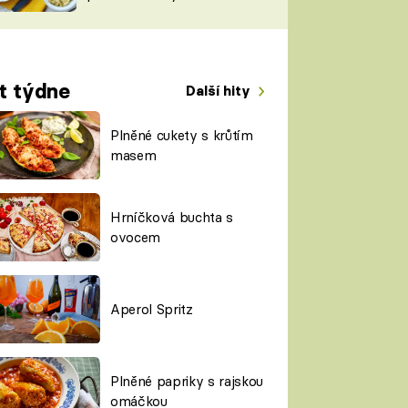
TORKY
ESH
t týdne
Další hity
Plněné cukety s krůtím
masem
Hrníčková buchta s
ovocem
Aperol Spritz
Plněné papriky s rajskou
omáčkou