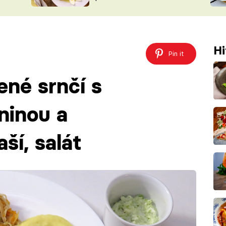
ŠÉFREDAK
VYCHYTÁVKY
SOUTĚŽ FR
NA NÁKUPECH
ČASOPIS
Hi
Pin it
ené srnčí s
ninou a
ší, salát