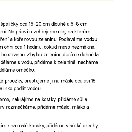
 špalíčky cca 15–20 cm dlouhé a 5–8 cm
mi. Na pánvi rozehřejeme olej, na kterém
ení a kořenovou zeleninu. Podléváme vodou
 ohni cca 1 hodinu, dokud maso nezměkne.
ho stranou. Zbylou zeleninu dusíme dohněda
děláme s vodu, přidáme k zelenině, necháme
uděláme omáčku.
é proužky, orestujeme ji na másle cca asi 15
linko podlít vodou.
me, nakrájíme na kostky, přidáme sůl a
ry rozmačkáme, přidáme máslo, mléko a
rájíme na malé kousky, přidáme vlašské ořechy,