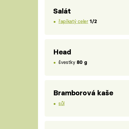
Salát
řapíkatý celer
1/2
Head
švestky
80 g
Bramborová kaše
sůl