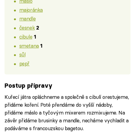
máslo
majoránka
mandle
česnek
2
cibule
1
smetana
1
sůl
pepř
Postup přípravy
Kuřecí játra opláchneme a společně s cibulí orestujeme,
přidáme koření. Poté přendáme do vyšší nádoby,
přidáme máslo a tyčovým mixerem rozmixujeme. Na
závěr přidáme brusinky a mandle, necháme vychladit a
podáváme s francouzskou bagetou.