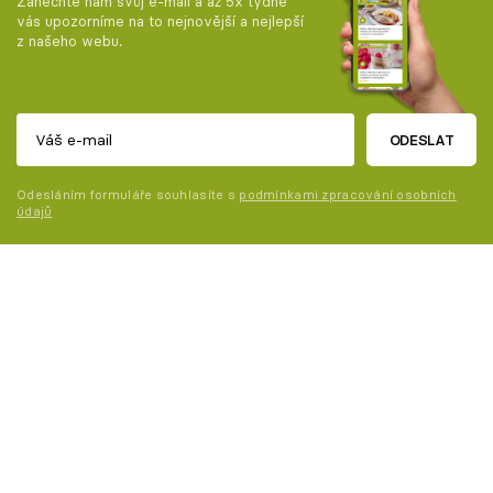
Zanechte nám svůj e-mail a až 5x týdně
vás upozorníme na to nejnovější a nejlepší
z našeho webu.
ODESLAT
Odesláním formuláře souhlasíte s
podmínkami zpracování osobních
údajů