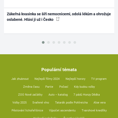
Zákeřná kvasinka se šíří nemocnicemi, odolá lékům a ohrožuje
oslabené. Hlásí ji už i Česko
Populární témata
Jak zhubnout
Nejlepší filmy 2024
Nejlepší horory
TV program
Změna času
Partie
Počasí
Kdy budou volby
ZOO Nové začátky
Auto – katalog
7 pádů Honzy Dědka
Volby 2025
Svařené víno
Tatarák podle Pohlreicha
Aloe vera
Pěstování lichořeřišnice
Výpočet ascendentu
Tvarohové knedlíky