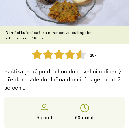
Škola vaření
Recepty z TV
Domácí kuřecí paštika s francouzskou bagetou
Speciál: Cuketa
Zdroj: archiv TV Prima
Těhotnej kuchař
28x
Sledujte prima+
Paštika je už po dlouhou dobu velmi oblíbený
předkrm. Zde doplněná domácí bagetou, což
Přihlášení
se cení…
Sledujte nás
5 porcí
60 minut