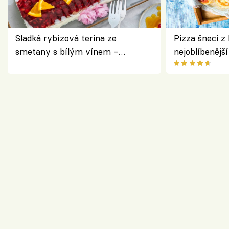
Sladká rybízová terina ze
Pizza šneci z 
smetany s bílým vínem –
nejoblíbenějš
osvěžující dezert s ovocem