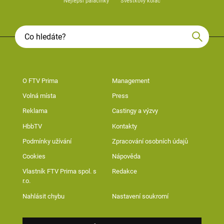
Nejlepší palačinky
Švestkový koláč
O FTV Prima
Management
Volná místa
Press
Reklama
Castingy a výzvy
HbbTV
Kontakty
Podmínky užívání
Zpracování osobních údajů
Cookies
Nápověda
Vlastník FTV Prima spol. s
Redakce
r.o.
Nahlásit chybu
Nastavení soukromí