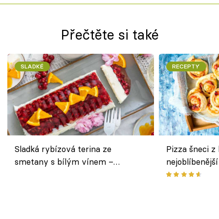
Přečtěte si také
SLADKÉ
RECEPTY
Sladká rybízová terina ze
Pizza šneci z 
smetany s bílým vínem –
nejoblíbenějš
osvěžující dezert s ovocem