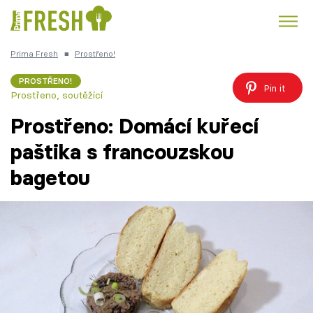
Prima Fresh
■
Prostřeno!
Kuře
Polévky k večeři
Rychlé večeře
Trendy:
PROSTŘENO!
Pin it
Prostřeno, soutěžící
Česká kuchyně
Čokoláda
Prostřeno: Domácí kuřecí
paštika s francouzskou
bagetou
Témata
Recepty
Články
TV Program