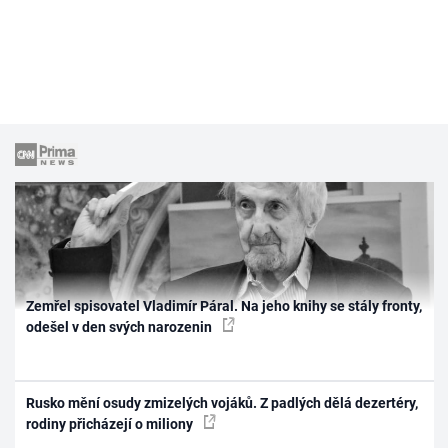
Zemřel spisovatel Vladimír Páral. Na jeho knihy se stály fronty,
odešel v den svých narozenin
Rusko mění osudy zmizelých vojáků. Z padlých dělá dezertéry,
rodiny přicházejí o miliony