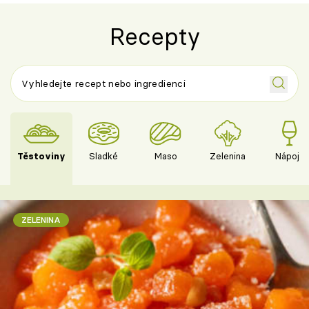
Recepty
Těstoviny
Sladké
Maso
Zelenina
Nápoje
ZELENINA