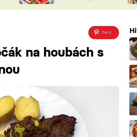
nepotřebujete troubu
ŠÉFREDAK
VYCHYTÁVKY
SOUTĚŽ FR
NA NÁKUPECH
ČASOPIS
Hi
Pin it
očák na houbách s
inou