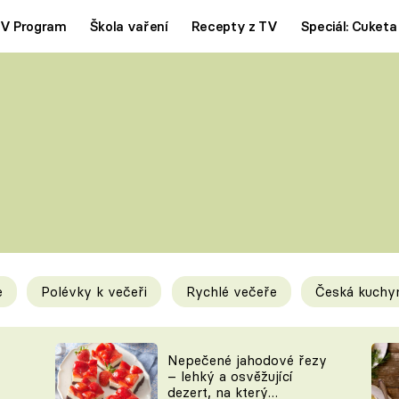
V Program
Škola vaření
Recepty z TV
Speciál: Cuketa
Polévky
Saláty
ČESKÁ KLASIKA
TĚSTOVIN
SILNÉ VÝVARY
SLADKÉ
KRÉMOVÉ
BEZMASÁ J
e
Polévky k večeři
Rychlé večeře
Česká kuchy
y
Tipy a triky
Novink
Nepečené jahodové řezy
– lehký a osvěžující
dezert, na který
KAM ZA JÍDLEM
BLOG