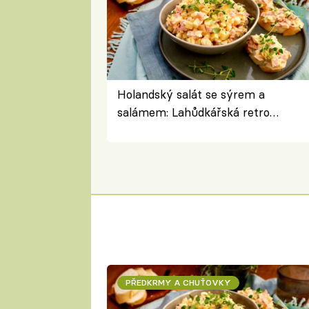
Holandský salát se sýrem a
salámem: Lahůdkářská retro
klasika, která chutná stejně skvěle
jako dřív
PŘEDKRMY A CHUŤOVKY