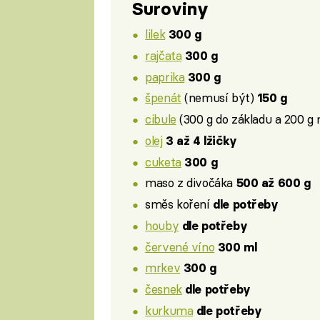
Suroviny
lilek
300 g
rajčata
300 g
paprika
300 g
špenát
(nemusí být)
150 g
cibule
(300 g do základu a 200 g
olej
3 až 4 lžičky
cuketa
300 g
maso z divočáka
500 až 600 g
směs koření
dle potřeby
houby
dle potřeby
červené víno
300 ml
mrkev
300 g
česnek
dle potřeby
kurkuma
dle potřeby