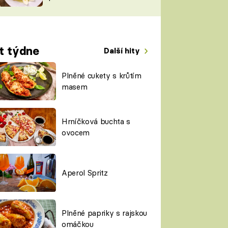
TORKY
ESH
t týdne
Další hity
Plněné cukety s krůtím
masem
Hrníčková buchta s
ovocem
Aperol Spritz
Plněné papriky s rajskou
omáčkou