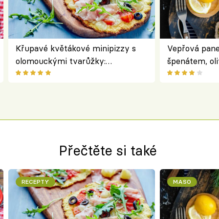
Křupavé květákové minipizzy s
Vepřová pane
olomouckými tvarůžky:
špenátem, oli
bezlepkový oběd s typicky
perfektní st
českým sýrem
roládu
Přečtěte si také
RECEPTY
MASO