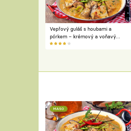
Vepřový guláš s houbami a
pórkem – krémový a voňavý
pokrm z jednoho hrnce
MASO