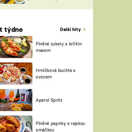
TORKY
ESH
t týdne
Další hity
Plněné cukety s krůtím
masem
Hrníčková buchta s
ovocem
Aperol Spritz
Plněné papriky s rajskou
omáčkou