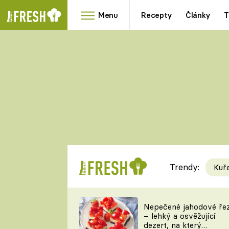
Menu
Recepty
Články
T
Oblíbené
Přílohy
recepty
HRANOLKY
HOUBY
KNEDLÍKY
DÝNĚ
KAŠE
RYCHLOVKY
Trendy:
Kuř
Populární
Videorecept
Nepečené jahodové ře
– lehký a osvěžující
kuchaři
dezert, na který
TEĎ VAŘÍ ŠÉF!