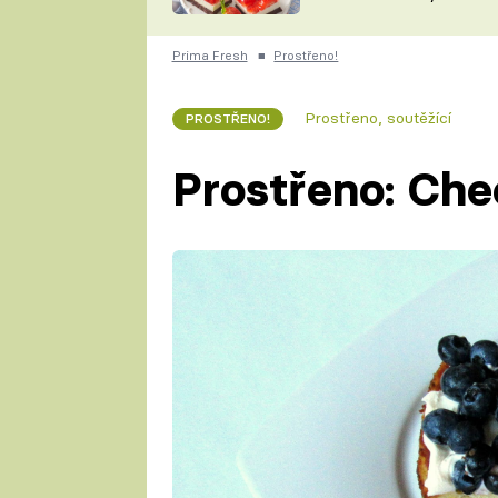
nepotřebujete troubu
ZDENĚK
ČESKO NA TALÍŘI
POHLREICH
Prima Fresh
■
Prostřeno!
KAROLÍNA,
JAROSLAV SAPÍK
DOMÁCÍ
Prostřeno, soutěžící
PROSTŘENO!
KUCHAŘKA
KAROLÍNA
KAMBERSKÁ
Prostřeno: Ch