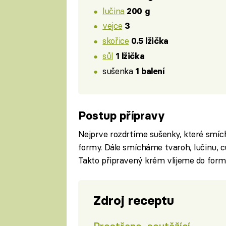
lučina
200 g
vejce
3
skořice
0.5 lžička
sůl
1 lžička
sušenka
1 balení
Postup přípravy
Nejprve rozdrtíme sušenky, které smí
formy. Dále smícháme tvaroh, lučinu, cu
Takto připravený krém vlijeme do for
Zdroj receptu