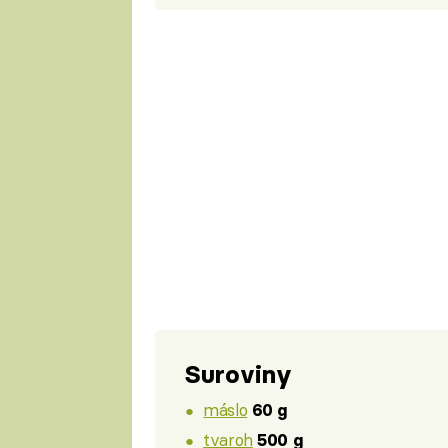
Suroviny
máslo
60 g
tvaroh
500 g