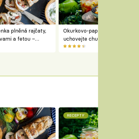
nka plněná rajčaty,
Okurkovo-papriková čalamáda 
vami a fetou –
uchovejte chuť letní zeleniny n
ředomořský recept na
zimu
RECEPTY