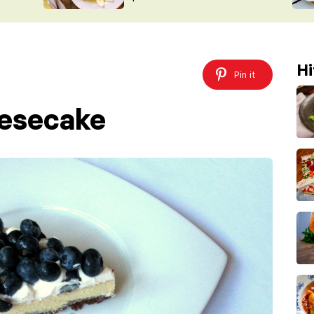
ŠÉFREDAK
VYCHYTÁVKY
SOUTĚŽ FR
NA NÁKUPECH
ČASOPIS
Hi
Pin it
eesecake