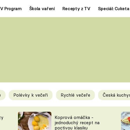
V Program
Škola vaření
Recepty z TV
Speciál: Cuketa
Polévky
Saláty
ČESKÁ KLASIKA
TĚSTOVIN
SILNÉ VÝVARY
SLADKÉ
KRÉMOVÉ
BEZMASÁ J
e
Polévky k večeři
Rychlé večeře
Česká kuchy
y
Tipy a triky
Novink
zy
Koprová omáčka -
jednoduchý recept na
poctivou klasiku
KAM ZA JÍDLEM
BLOG