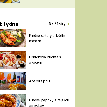
TORKY
ESH
t týdne
Další hity
Plněné cukety s krůtím
masem
Hrníčková buchta s
ovocem
Aperol Spritz
Plněné papriky s rajskou
omáčkou