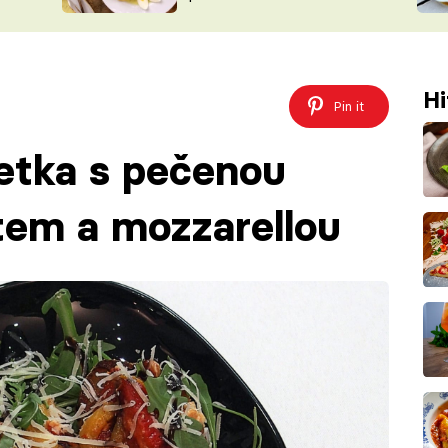
ŠÉFREDAK
VYCHYTÁVKY
SOUTĚŽ FR
NA NÁKUPECH
ČASOPIS
Hi
Pin it
etka s pečenou
etem a mozzarellou