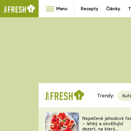
Menu
Recepty
Články
T
Oblíbené
Přílohy
recepty
HRANOLKY
HOUBY
KNEDLÍKY
DÝNĚ
KAŠE
RYCHLOVKY
Trendy:
Kuř
Populární
Videorecept
Nepečené jahodové ře
– lehký a osvěžující
kuchaři
dezert, na který
TEĎ VAŘÍ ŠÉF!