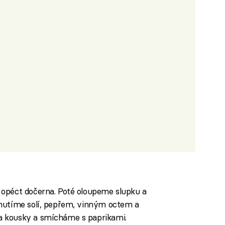
 opéct dočerna. Poté oloupeme slupku a
chutíme solí, pepřem, vinným octem a
a kousky a smícháme s paprikami.