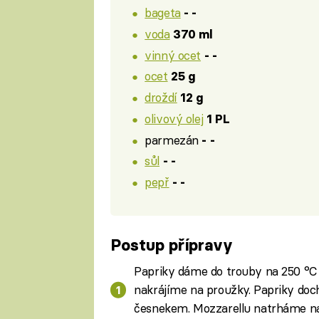
bageta
- -
voda
370 ml
vinný ocet
- -
ocet
25 g
droždí
12 g
olivový olej
1 PL
parmezán
- -
sůl
- -
pepř
- -
Postup přípravy
Papriky dáme do trouby na 250 °C
nakrájíme na proužky. Papriky do
česnekem. Mozzarellu natrháme n