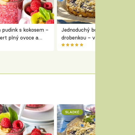
a pudink s kokosem –
Jednoduchý borůvkový koláč s
ert plný ovoce a
drobenkou – vláčný moučník p
ovoce
SLADKÉ