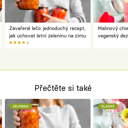
Zavařené lečo: jednoduchý recept,
Malinový chi
jak uchovat letní zeleninu na zimu
veganský dez
ořechů
Přečtěte si také
ZELENINA
SLADKÉ