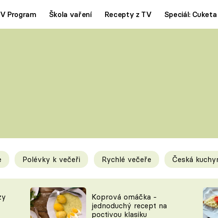
V Program
Škola vaření
Recepty z TV
Speciál: Cuketa
Polévky
Saláty
ČESKÁ KLASIKA
TĚSTOVIN
SILNÉ VÝVARY
SLADKÉ
KRÉMOVÉ
BEZMASÁ J
e
Polévky k večeři
Rychlé večeře
Česká kuchy
y
Tipy a triky
Novink
zy
Koprová omáčka -
jednoduchý recept na
poctivou klasiku
KAM ZA JÍDLEM
BLOG