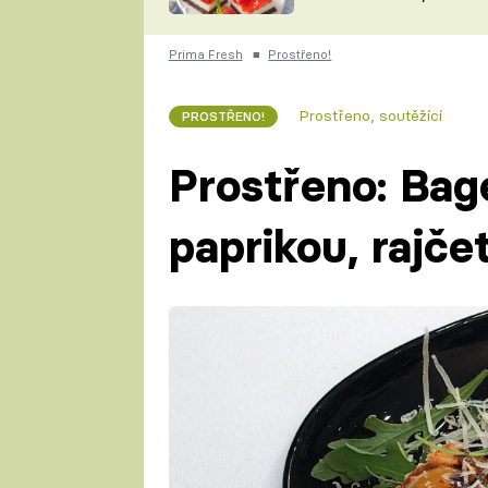
nepotřebujete troubu
ZDENĚK
ČESKO NA TALÍŘI
POHLREICH
Prima Fresh
■
Prostřeno!
KAROLÍNA,
JAROSLAV SAPÍK
DOMÁCÍ
Prostřeno, soutěžící
PROSTŘENO!
KUCHAŘKA
KAROLÍNA
KAMBERSKÁ
Prostřeno: Bag
paprikou, rajč