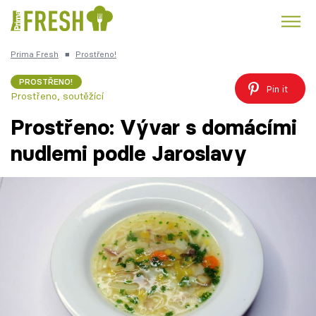
Prima Fresh
■
Prostřeno!
Kuře
Polévky k večeři
Rychlé večeře
Trendy:
PROSTŘENO!
Pin it
Prostřeno, soutěžící
Česká kuchyně
Čokoláda
Prostřeno: Vývar s domácími
nudlemi podle Jaroslavy
Témata
Recepty
Články
TV Program