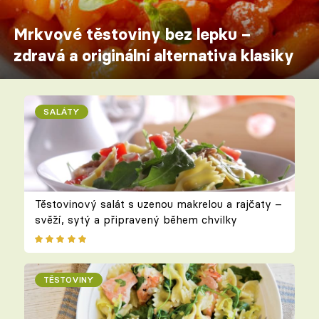
Mrkvové těstoviny bez lepku –
zdravá a originální alternativa klasiky
SALÁTY
Těstovinový salát s uzenou makrelou a rajčaty –
svěží, sytý a připravený během chvilky
TĚSTOVINY