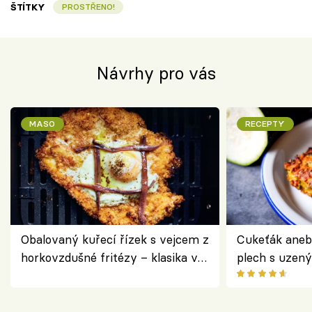
ŠTÍTKY
PROSTŘENO!
Návrhy pro vás
MASO
RECEPTY
Obalovaný kuřecí řízek s vejcem z
Cukeťák aneb
horkovzdušné fritézy – klasika v
plech s uzen
novém pojetí podle Jamieho
způsob, jak z
Olivera
cukety