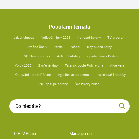
Populární témata
Jak zhubnout
Nejlepší filmy 2024
Nejlepší horory
TV program
Změna času
Partie
Počasí
Kdy budou volby
ZOO Nové začátky
Auto – katalog
7 pádů Honzy Dědka
Volby 2025
Svařené víno
Tatarák podle Pohlreicha
Aloe vera
Pěstování lichořeřišnice
Výpočet ascendentu
Tvarohové knedlíky
Nejlepší palačinky
Švestkový koláč
O FTV Prima
Management