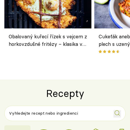
Obalovaný kuřecí řízek s vejcem z
Cukeťák aneb
horkovzdušné fritézy – klasika v
plech s uzen
novém pojetí podle Jamieho
způsob, jak z
Olivera
cukety
Recepty