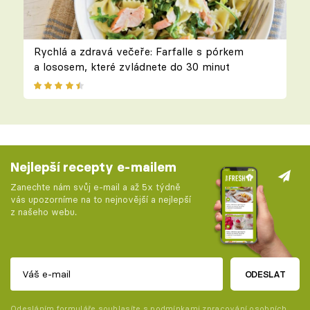
Rychlá a zdravá večeře: Farfalle s pórkem
a lososem, které zvládnete do 30 minut
Nejlepší recepty e-mailem
Zanechte nám svůj e-mail a až 5x týdně
vás upozorníme na to nejnovější a nejlepší
z našeho webu.
ODESLAT
Odesláním formuláře souhlasíte s
podmínkami zpracování osobních