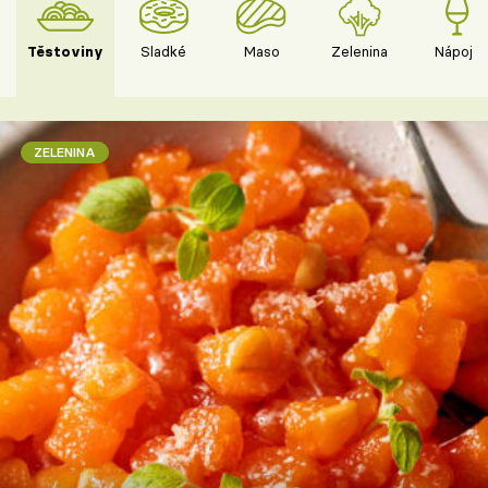
Těstoviny
Sladké
Maso
Zelenina
Nápoje
ZELENINA