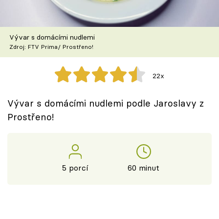
Škola vaření
Recepty z TV
Vývar s domácími nudlemi
Zdroj: FTV Prima/ Prostřeno!
Speciál: Cuketa
22x
Těhotnej kuchař
Vývar s domácími nudlemi podle Jaroslavy z
Sledujte prima+
Prostřeno!
Přihlášení
5 porcí
60 minut
Sledujte nás