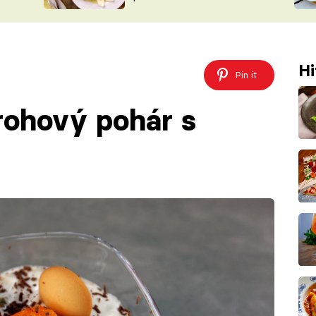
ŠÉFREDAK
VYCHYTÁVKY
SOUTĚŽ FR
NA NÁKUPECH
ČASOPIS
Hi
Pin it
rohový pohár s