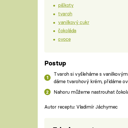
piškoty
tvaroh
vanilkový cukr
čokoláda
ovoce
Postup
Tvaroh si vyšleháme s vanilkovým
dáme tvarohový krém, přidáme ov
Nahoru můžeme nastrouhat čokolá
Autor receptu: Vladimír Jáchymec