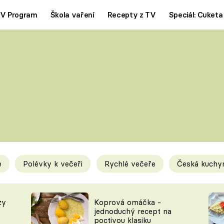
V Program
Škola vaření
Recepty z TV
Speciál: Cuketa
Polévky
Saláty
ČESKÁ KLASIKA
TĚSTOVIN
SILNÉ VÝVARY
SLADKÉ
KRÉMOVÉ
BEZMASÁ J
e
Polévky k večeři
Rychlé večeře
Česká kuchy
y
Tipy a triky
Novink
zy
Koprová omáčka -
jednoduchý recept na
poctivou klasiku
KAM ZA JÍDLEM
BLOG