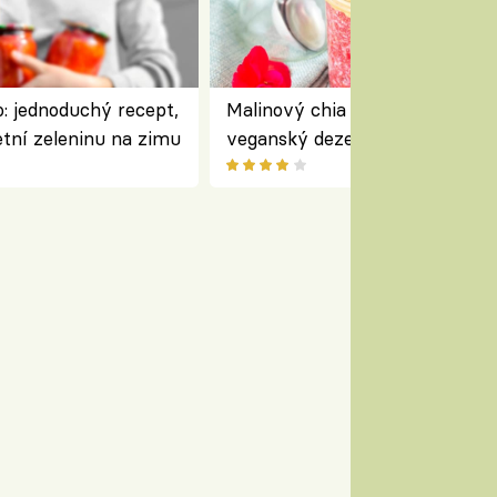
: jednoduchý recept,
Malinový chia pudink s kokose
etní zeleninu na zimu
veganský dezert plný ovoce a
ořechů