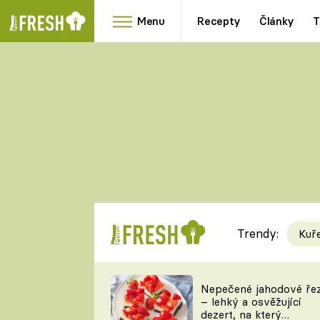
Menu
Recepty
Články
T
Oblíbené
Přílohy
recepty
HRANOLKY
HOUBY
KNEDLÍKY
DÝNĚ
KAŠE
RYCHLOVKY
Trendy:
Kuř
Populární
Videorecept
Nepečené jahodové ře
– lehký a osvěžující
kuchaři
dezert, na který
TEĎ VAŘÍ ŠÉF!