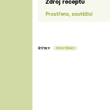
Zdroj receptu
Prostřeno, soutěžící
ŠTÍTKY
PROSTŘENO!