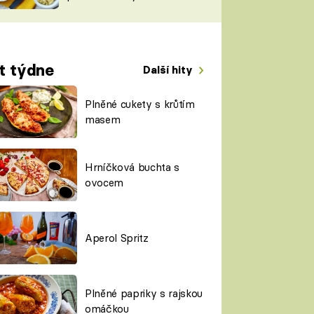
TORKY
ESH
t týdne
Další hity
Plněné cukety s krůtím
masem
Hrníčková buchta s
ovocem
Aperol Spritz
Plněné papriky s rajskou
omáčkou