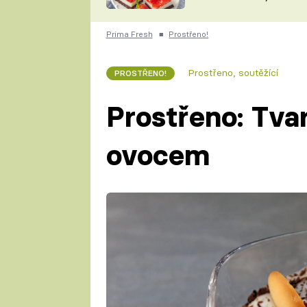
nepotřebujete troubu
ZDENĚK
ČESKO NA TALÍŘI
POHLREICH
Prima Fresh
■
Prostřeno!
KAROLÍNA,
JAROSLAV SAPÍK
DOMÁCÍ
Prostřeno, soutěžící
PROSTŘENO!
KUCHAŘKA
KAROLÍNA
KAMBERSKÁ
Prostřeno: Tva
ovocem