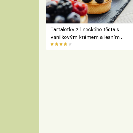
Tartaletky z lineckého těsta s
vanilkovým krémem a lesním
ovocem podle Bread Society