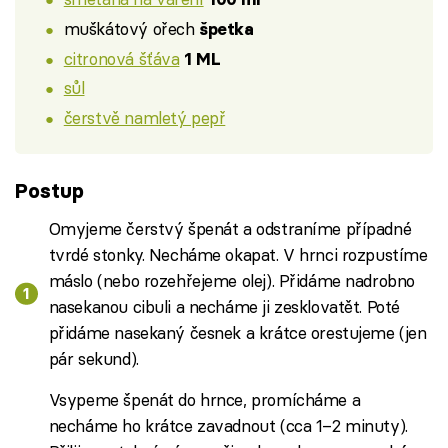
muškátový ořech
špetka
citronová šťáva
1 ML
sůl
čerstvě namletý pepř
Postup
Omyjeme čerstvý špenát a odstraníme případné
tvrdé stonky. Necháme okapat. V hrnci rozpustíme
máslo (nebo rozehřejeme olej). Přidáme nadrobno
nasekanou cibuli a necháme ji zesklovatět. Poté
přidáme nasekaný česnek a krátce orestujeme (jen
pár sekund).
Vsypeme špenát do hrnce, promícháme a
necháme ho krátce zavadnout (cca 1–2 minuty).