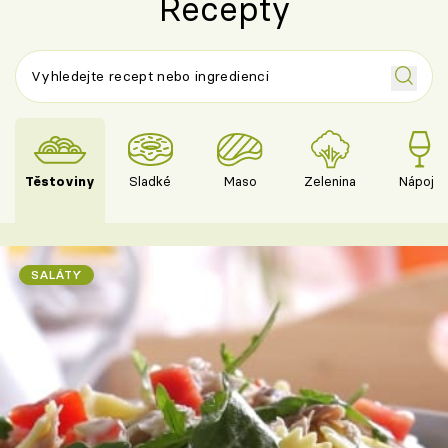
Recepty
Těstoviny
Sladké
Maso
Zelenina
Nápoje
SALÁTY