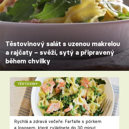
Těstovinový salát s uzenou makrelou
a rajčaty – svěží, sytý a připravený
během chvilky
TĚSTOVINY
Rychlá a zdravá večeře: Farfalle s pórkem
a lososem, které zvládnete do 30 minut