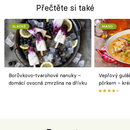
Přečtěte si také
SLADKÉ
MASO
Borůvkovo-tvarohové nanuky –
Vepřový gulá
domácí ovocná zmrzlina na dřívku
pórkem – kr
pokrm z jedn