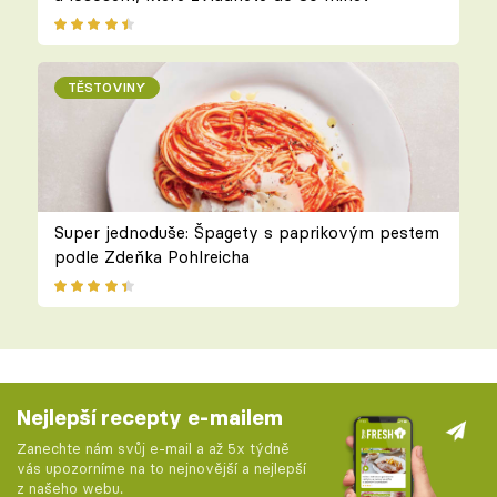
TĚSTOVINY
Super jednoduše: Špagety s paprikovým pestem
podle Zdeňka Pohlreicha
Nejlepší recepty e-mailem
Zanechte nám svůj e-mail a až 5x týdně
vás upozorníme na to nejnovější a nejlepší
z našeho webu.