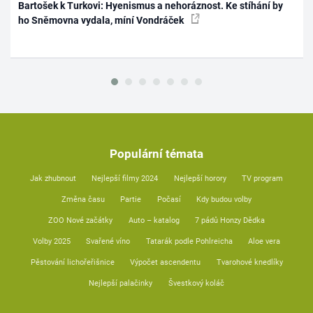
Bartošek k Turkovi: Hyenismus a nehoráznost. Ke stíhání by
ho Sněmovna vydala, míní Vondráček
Populární témata
Jak zhubnout
Nejlepší filmy 2024
Nejlepší horory
TV program
Změna času
Partie
Počasí
Kdy budou volby
ZOO Nové začátky
Auto – katalog
7 pádů Honzy Dědka
Volby 2025
Svařené víno
Tatarák podle Pohlreicha
Aloe vera
Pěstování lichořeřišnice
Výpočet ascendentu
Tvarohové knedlíky
Nejlepší palačinky
Švestkový koláč