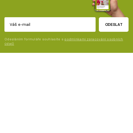
ODESLAT
Odesláním formuláře souhlasíte s
podmínkami zpracování osobních
údajů