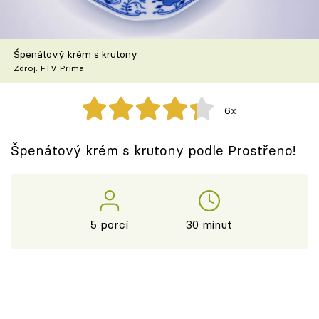
Škola vaření
Recepty z TV
Špenátový krém s krutony
Zdroj: FTV Prima
Speciál: Cuketa
6x
Těhotnej kuchař
Špenátový krém s krutony podle Prostřeno!
Sledujte prima+
Přihlášení
5 porcí
30 minut
Sledujte nás