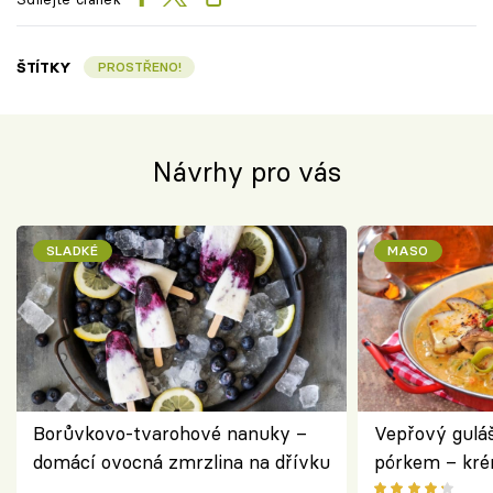
ŠTÍTKY
PROSTŘENO!
Návrhy pro vás
SLADKÉ
MASO
Borůvkovo-tvarohové nanuky –
Vepřový gulá
domácí ovocná zmrzlina na dřívku
pórkem – kr
pokrm z jedn