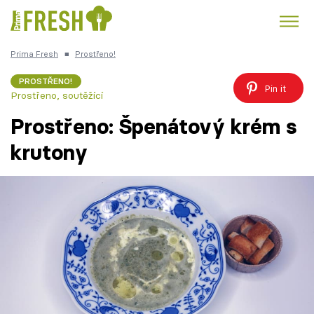
Prima Fresh
■
Prostřeno!
Kuře
Polévky k večeři
Rychlé večeře
Trendy:
PROSTŘENO!
Pin it
Prostřeno, soutěžící
Česká kuchyně
Čokoláda
Prostřeno: Špenátový krém s
krutony
Témata
Recepty
Články
TV Program