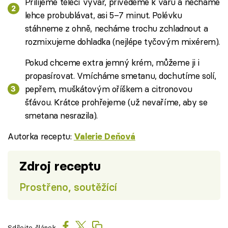
Přilijeme telecí vývar, přivedeme k varu a necháme
lehce probublávat, asi 5–7 minut. Polévku
stáhneme z ohně, necháme trochu zchladnout a
rozmixujeme dohladka (nejlépe tyčovým mixérem).
Pokud chceme extra jemný krém, můžeme ji i
propasírovat. Vmícháme smetanu, dochutíme solí,
pepřem, muškátovým oříškem a citronovou
šťávou. Krátce prohřejeme (už nevaříme, aby se
smetana nesrazila).
Autorka receptu:
Valerie Deňová
Zdroj receptu
Prostřeno, soutěžící
Sdílejte článek