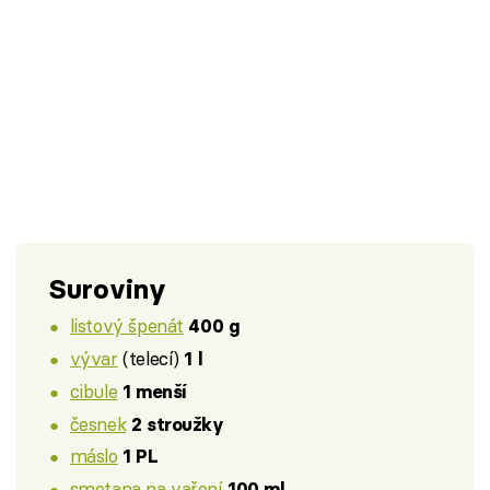
Suroviny
listový špenát
400 g
vývar
(telecí)
1 l
cibule
1 menší
česnek
2 stroužky
máslo
1 PL
smetana na vaření
100 ml