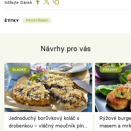
Sdílejte článek
ŠTÍTKY
PROSTŘENO!
Návrhy pro vás
SLADKÉ
PŘÍLOHY
Jednoduchý borůvkový koláč s
Rýžové burge
drobenkou – vláčný moučník plný
masem a mrk