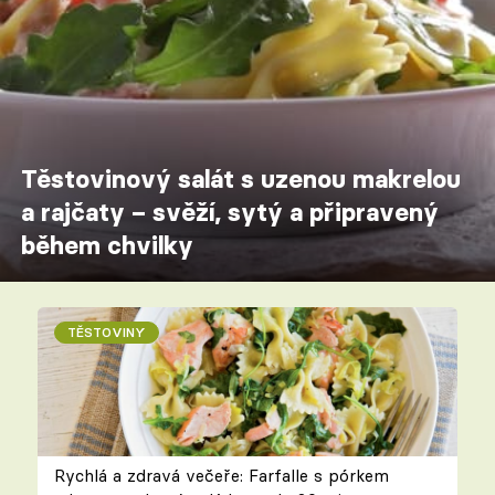
Těstovinový salát s uzenou makrelou
a rajčaty – svěží, sytý a připravený
během chvilky
TĚSTOVINY
Rychlá a zdravá večeře: Farfalle s pórkem