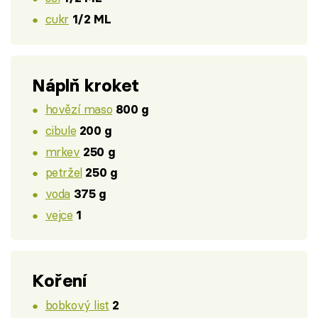
cukr
1/2 ML
Náplň kroket
hovězí maso
800 g
cibule
200 g
mrkev
250 g
petržel
250 g
voda
375 g
vejce
1
Koření
bobkový list
2