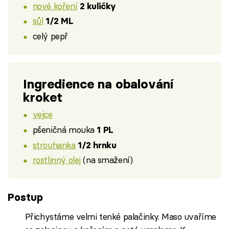
nové koření
2 kuličky
sůl
1/2 ML
celý pepř
Ingredience na obalování
kroket
vejce
pšeničná mouka
1 PL
strouhanka
1/2 hrnku
rostlinný olej
(na smažení)
Postup
Přichystáme velmi tenké palačinky. Maso uvaříme