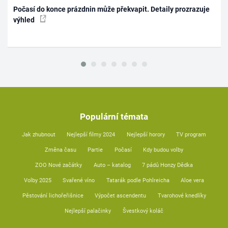
Počasí do konce prázdnin může překvapit. Detaily prozrazuje
výhled
Populární témata
Jak zhubnout
Nejlepší filmy 2024
Nejlepší horory
TV program
Změna času
Partie
Počasí
Kdy budou volby
ZOO Nové začátky
Auto – katalog
7 pádů Honzy Dědka
Volby 2025
Svařené víno
Tatarák podle Pohlreicha
Aloe vera
Pěstování lichořeřišnice
Výpočet ascendentu
Tvarohové knedlíky
Nejlepší palačinky
Švestkový koláč