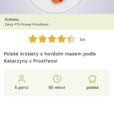
Škola vaření
Recepty z TV
Krokiety
Zdroj: FTV Prima/ Prostřeno!
Speciál: Cuketa
32x
Těhotnej kuchař
Polské krokiety s hovězím masem podle
Sledujte prima+
Katarzyny z Prostřeno!
Přihlášení
5 porcí
60 minut
polská
Sledujte nás