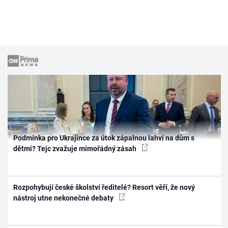
Podmínka pro Ukrajince za útok zápalnou lahví na dům s
dětmi? Tejc zvažuje mimořádný zásah
Rozpohybují české školství ředitelé? Resort věří, že nový
nástroj utne nekonečné debaty