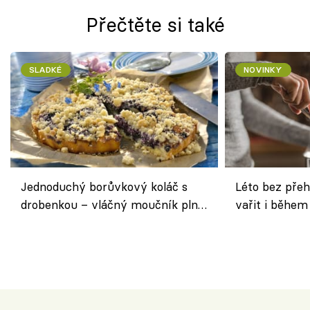
Přečtěte si také
SLADKÉ
NOVINKY
Jednoduchý borůvkový koláč s
Léto bez přeh
drobenkou – vláčný moučník plný
vařit i během
ovoce