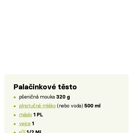
Palačinkové těsto
pšeničná mouka
320 g
plnotučné mléko
(nebo voda)
500 ml
máslo
1 PL
vejce
1
sůl
1/2 ML