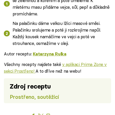
se zeleninou a kořením a poté umeleme. K
mletému masu přidáme vejce, sůl, pepř a důkladně
promícháme.
Na palačinku dáme velkou lžíci masové směsi.
Palačinku srolujeme a poté ji rozkrojíme napůl.
Každý kousek namáčíme ve vejci a poté ve
strouhance, osmažíme v oleji.
Autor receptu:
Katarzyna Rulka
Všechny recepty najdete také
v aplikaci Prima Zone v
sekci Prostřeno!
A to dříve než na webu!
Zdroj receptu
Prostřeno, soutěžící