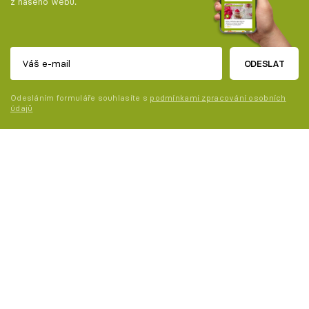
z našeho webu.
ODESLAT
Odesláním formuláře souhlasíte s
podmínkami zpracování osobních
údajů