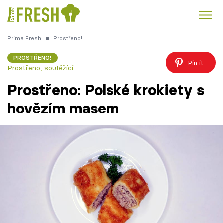
Prima Fresh
■
Prostřeno!
Kuře
Polévky k večeři
Rychlé večeře
Trendy:
PROSTŘENO!
Pin it
Prostřeno, soutěžící
Česká kuchyně
Čokoláda
Prostřeno: Polské krokiety s
hovězím masem
Témata
Recepty
Články
TV Program