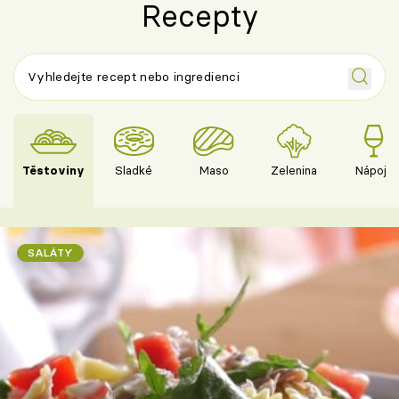
Recepty
Těstoviny
Sladké
Maso
Zelenina
Nápoje
SALÁTY