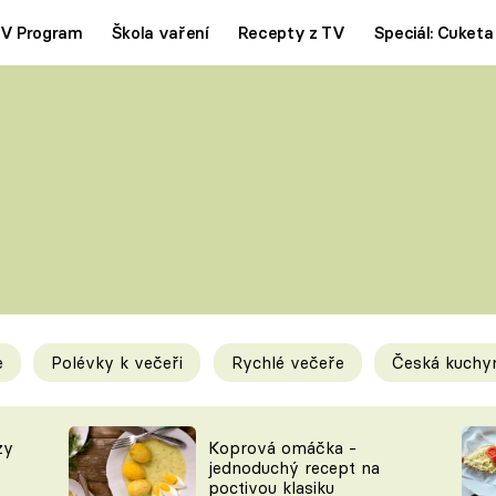
V Program
Škola vaření
Recepty z TV
Speciál: Cuketa
Polévky
Saláty
ČESKÁ KLASIKA
TĚSTOVIN
SILNÉ VÝVARY
SLADKÉ
KRÉMOVÉ
BEZMASÁ J
e
Polévky k večeři
Rychlé večeře
Česká kuchy
y
Tipy a triky
Novink
zy
Koprová omáčka -
jednoduchý recept na
poctivou klasiku
KAM ZA JÍDLEM
BLOG