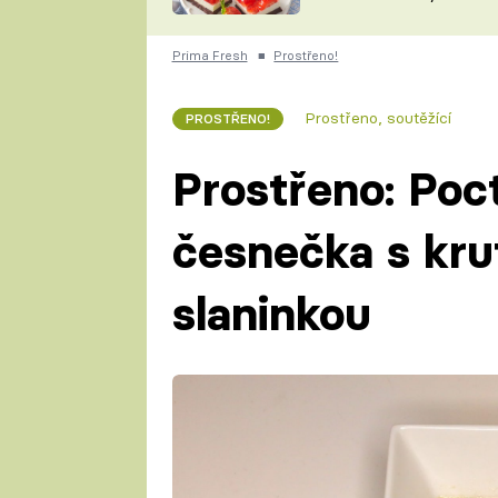
nepotřebujete troubu
ZDENĚK
ČESKO NA TALÍŘI
POHLREICH
Prima Fresh
■
Prostřeno!
KAROLÍNA,
JAROSLAV SAPÍK
DOMÁCÍ
Prostřeno, soutěžící
PROSTŘENO!
KUCHAŘKA
KAROLÍNA
KAMBERSKÁ
Prostřeno: Poc
česnečka s kru
slaninkou