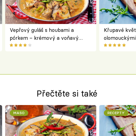
Vepřový guláš s houbami a
Křupavé květ
pórkem – krémový a voňavý
olomouckými 
pokrm z jednoho hrnce
bezlepkový o
českým sýre
Přečtěte si také
MASO
RECEPTY