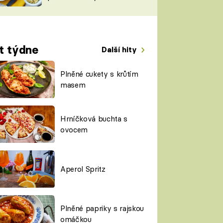
TORKY
ESH
t týdne
Další hity
Plněné cukety s krůtím
masem
Hrníčková buchta s
ovocem
Aperol Spritz
Plněné papriky s rajskou
omáčkou