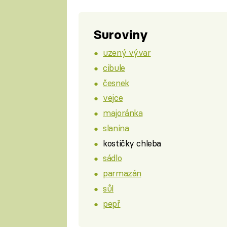
Suroviny
uzený vývar
cibule
česnek
vejce
majoránka
slanina
kostičky chleba
sádlo
parmazán
sůl
pepř