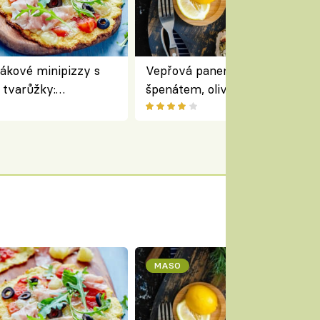
ákové minipizzy s
Vepřová panenka plněná rajčat
tvarůžky:
špenátem, olivami a fetou –
běd s typicky
perfektní středomořský recept
m
roládu
MASO