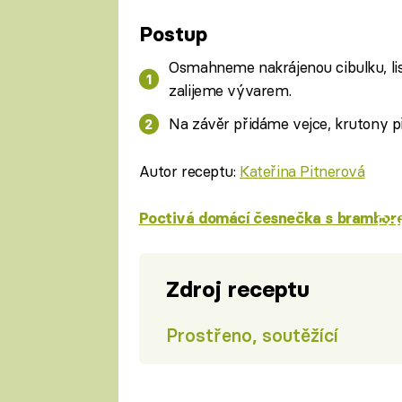
Postup
Osmahneme nakrájenou cibulku, liso
zalijeme vývarem.
Na závěr přidáme vejce, krutony p
Autor receptu:
Kateřina Pitnerová
Poctivá domácí česnečka s brambor
Fa
Zdroj receptu
Prostřeno, soutěžící