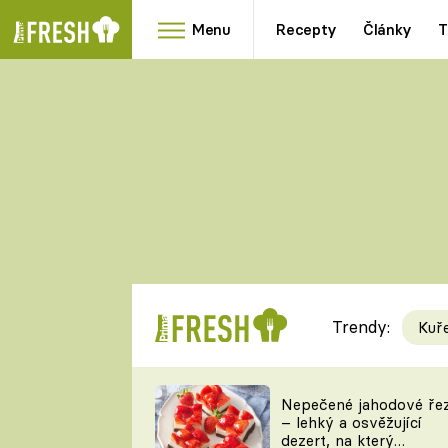
Menu
Recepty
Články
T
Oblíbené
Přílohy
recepty
HRANOLKY
HOUBY
KNEDLÍKY
DÝNĚ
KAŠE
RYCHLOVKY
Trendy:
Kuř
Populární
Videorecept
Nepečené jahodové ře
– lehký a osvěžující
kuchaři
dezert, na který
TEĎ VAŘÍ ŠÉF!