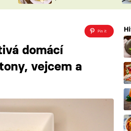
ŠÉFREDAK
VYCHYTÁVKY
SOUTĚŽ FR
NA NÁKUPECH
ČASOPIS
Hi
Pin it
tivá domácí
tony, vejcem a