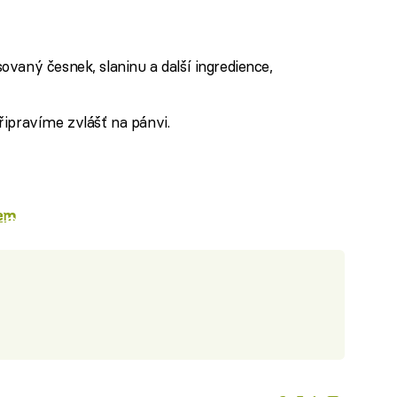
vaný česnek, slaninu a další ingredience,
řipravíme zvlášť na pánvi.
em
iled to fetch