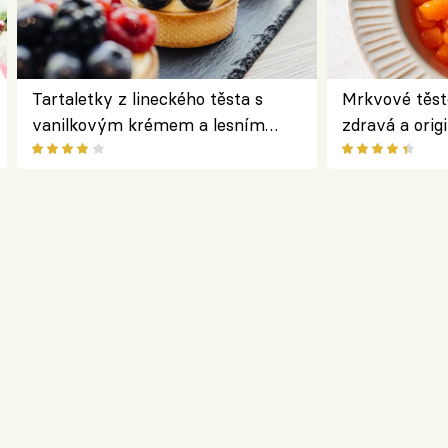
Tartaletky z lineckého těsta s
Mrkvové těst
vanilkovým krémem a lesním
zdravá a origi
ovocem podle Bread Society
klasiky