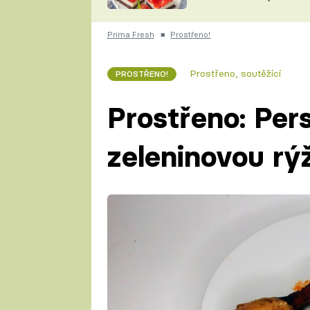
nepotřebujete troubu
ZDENĚK
ČESKO NA TALÍŘI
POHLREICH
Prima Fresh
■
Prostřeno!
KAROLÍNA,
JAROSLAV SAPÍK
DOMÁCÍ
Prostřeno, soutěžící
PROSTŘENO!
KUCHAŘKA
KAROLÍNA
KAMBERSKÁ
Prostřeno: Per
zeleninovou rýž