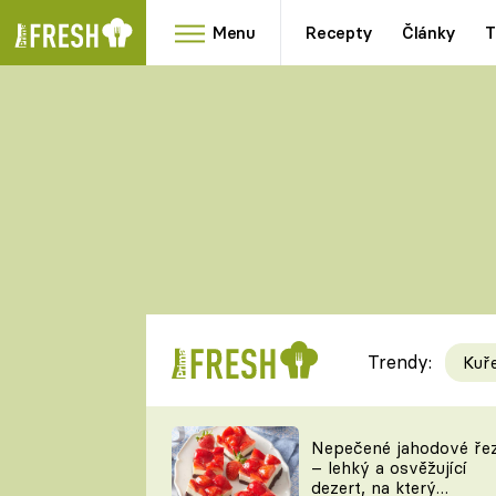
Menu
Recepty
Články
T
Oblíbené
Přílohy
recepty
HRANOLKY
HOUBY
KNEDLÍKY
DÝNĚ
KAŠE
RYCHLOVKY
Trendy:
Kuř
Populární
Videorecept
Nepečené jahodové ře
– lehký a osvěžující
kuchaři
dezert, na který
TEĎ VAŘÍ ŠÉF!