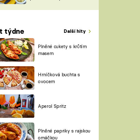
TORKY
ESH
t týdne
Další hity
Plněné cukety s krůtím
masem
Hrníčková buchta s
ovocem
Aperol Spritz
Plněné papriky s rajskou
omáčkou