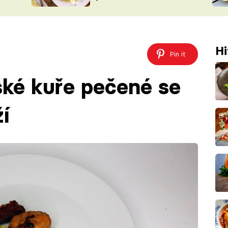
ŠÉFREDAK
VYCHYTÁVKY
SOUTĚŽ FR
NA NÁKUPECH
ČASOPIS
Hi
Pin it
ské kuře pečené se
í