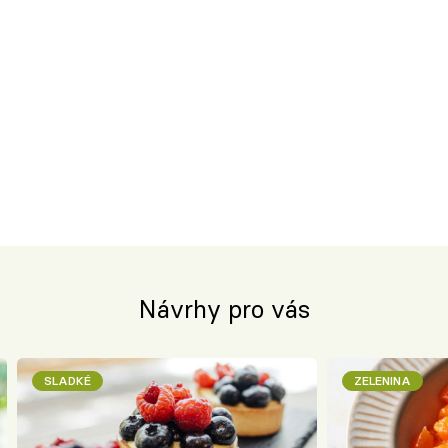
Návrhy pro vás
SLADKÉ
ZELENINA