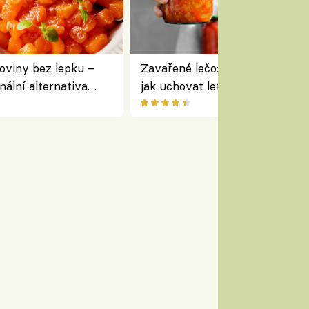
oviny bez lepku –
Zavařené lečo: jednoduchý rece
nální alternativa
jak uchovat letní zeleninu na 