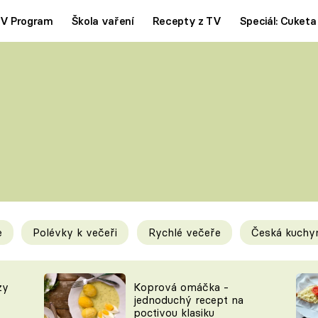
V Program
Škola vaření
Recepty z TV
Speciál: Cuketa
Polévky
Saláty
ČESKÁ KLASIKA
TĚSTOVIN
SILNÉ VÝVARY
SLADKÉ
KRÉMOVÉ
BEZMASÁ J
e
Polévky k večeři
Rychlé večeře
Česká kuchy
y
Tipy a triky
Novink
zy
Koprová omáčka -
jednoduchý recept na
poctivou klasiku
KAM ZA JÍDLEM
BLOG