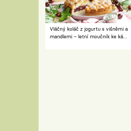
Vláčný koláč z jogurtu s višněmi a
mandlemi – letní moučník ke kávě
i na oslavu