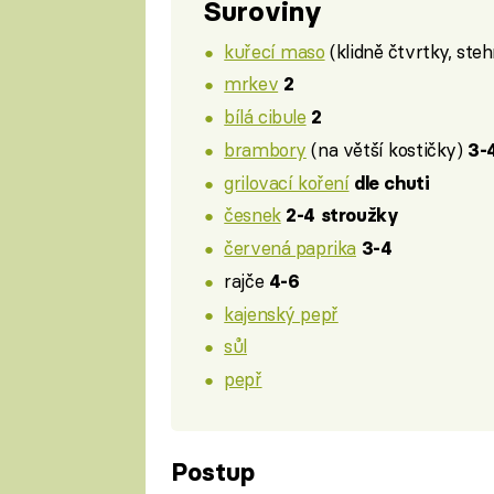
Suroviny
kuřecí maso
(klidně čtvrtky, stehn
mrkev
2
bílá cibule
2
brambory
(na větší kostičky)
3-
grilovací koření
dle chuti
česnek
2-4 stroužky
červená paprika
3-4
rajče
4-6
kajenský pepř
sůl
pepř
Postup