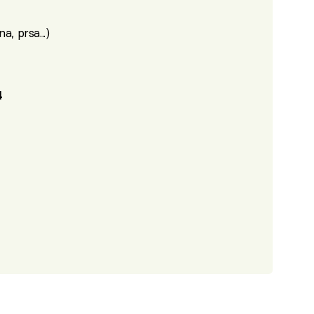
a, prsa...)
4