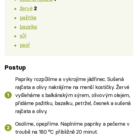
žervé
2
pažitka
bazalka
sůl
pepř
Postup
Papriky rozpůlíme a vykrojíme jádřinec. Sušená
rajčata a olivy nakrájíme na menší kostičky. Žervé
vyšleháme s balkánským sýrem, olivovým olejem,
přidáme pažitku, bazalku, petržel, česnek a sušená
rajčata a olivy.
Osolíme, opepříme. Naplníme papriky a pečeme v
troubě na 180 °C přibližně 20 minut.