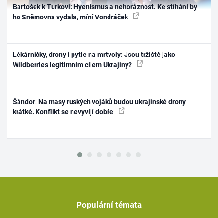
Bartošek k Turkovi: Hyenismus a nehoráznost. Ke stíhání by
ho Sněmovna vydala, míní Vondráček
Lékárničky, drony i pytle na mrtvoly: Jsou tržiště jako
Wildberries legitimním cílem Ukrajiny?
Šándor: Na masy ruských vojáků budou ukrajinské drony
krátké. Konflikt se nevyvíjí dobře
Populární témata