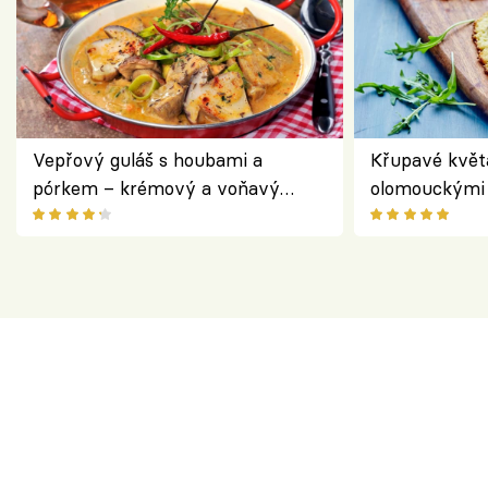
Vepřový guláš s houbami a
Křupavé květ
pórkem – krémový a voňavý
olomouckými 
pokrm z jednoho hrnce
bezlepkový o
českým sýre