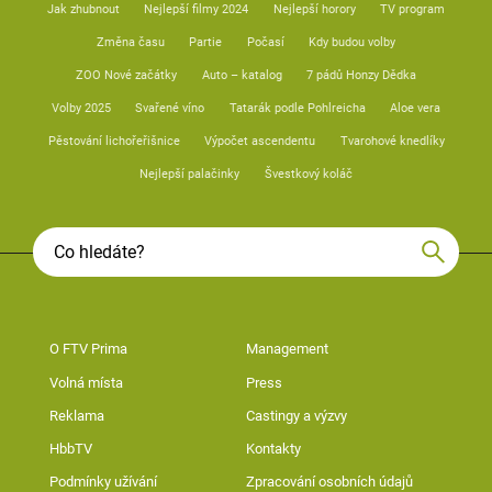
Jak zhubnout
Nejlepší filmy 2024
Nejlepší horory
TV program
Změna času
Partie
Počasí
Kdy budou volby
ZOO Nové začátky
Auto – katalog
7 pádů Honzy Dědka
Volby 2025
Svařené víno
Tatarák podle Pohlreicha
Aloe vera
Pěstování lichořeřišnice
Výpočet ascendentu
Tvarohové knedlíky
Nejlepší palačinky
Švestkový koláč
O FTV Prima
Management
Volná místa
Press
Reklama
Castingy a výzvy
HbbTV
Kontakty
Podmínky užívání
Zpracování osobních údajů