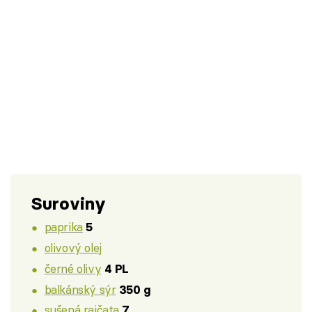
Suroviny
paprika
5
olivový olej
černé olivy
4 PL
balkánský sýr
350 g
sušená rajčata
7