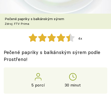
Škola vaření
Recepty z TV
Pečené papriky s balkánským sýrem
Zdroj: FTV Prima
Speciál: Cuketa
4x
Těhotnej kuchař
Pečené papriky s balkánským sýrem podle
Sledujte prima+
Prostřeno!
Přihlášení
5 porcí
30 minut
Sledujte nás