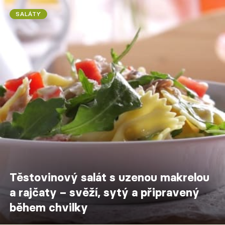
SALÁTY
Těstovinový salát s uzenou makrelou
a rajčaty – svěží, sytý a připravený
během chvilky