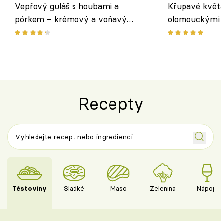
Vepřový guláš s houbami a
Křupavé květ
pórkem – krémový a voňavý
olomouckými 
pokrm z jednoho hrnce
bezlepkový o
českým sýre
Recepty
Těstoviny
Sladké
Maso
Zelenina
Nápoje