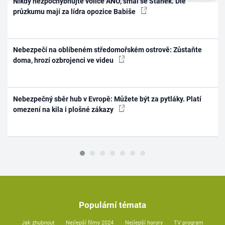
Nikdy nezpochybňujte voliče ANO, smál se Staněk. Dle
průzkumu mají za lídra opozice Babiše
Nebezpečí na oblíbeném středomořském ostrově: Zůstaňte
doma, hrozí ozbrojenci ve videu
Nebezpečný sběr hub v Evropě: Můžete být za pytláky. Platí
omezení na kila i plošné zákazy
Populární témata
Jak zhubnout
Nejlepší filmy 2024
Nejlepší horory
TV program