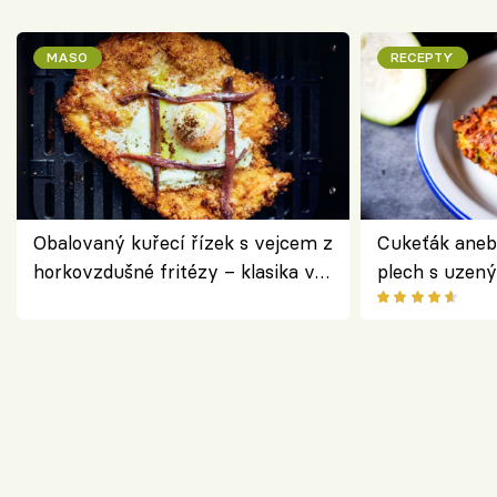
MASO
RECEPTY
Obalovaný kuřecí řízek s vejcem z
Cukeťák aneb
horkovzdušné fritézy – klasika v
plech s uzen
novém pojetí podle Jamieho
způsob, jak z
Olivera
cukety