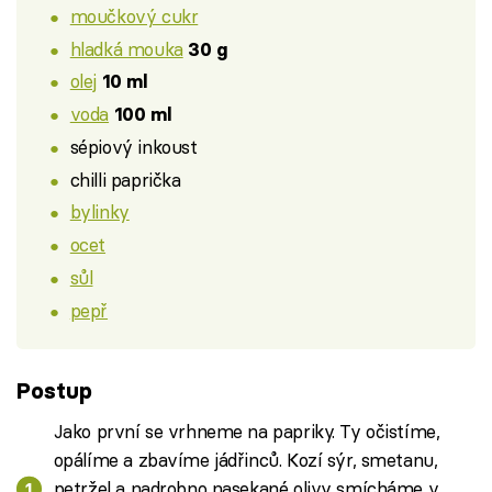
moučkový cukr
hladká mouka
30 g
olej
10 ml
voda
100 ml
sépiový inkoust
chilli paprička
bylinky
ocet
sůl
pepř
Postup
Jako první se vrhneme na papriky. Ty očistíme,
opálíme a zbavíme jádřinců. Kozí sýr, smetanu,
petržel a nadrobno nasekané olivy smícháme v