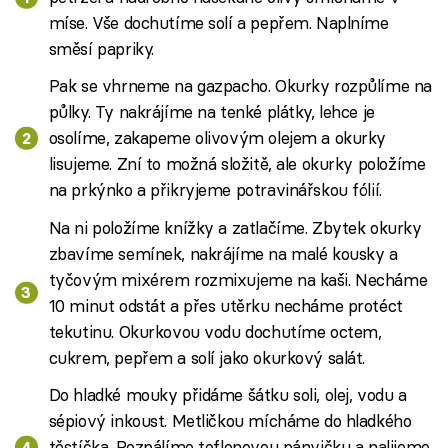
míse. Vše dochutíme solí a pepřem. Naplníme
směsí papriky.
Pak se vhrneme na gazpacho. Okurky rozpůlíme na
půlky. Ty nakrájíme na tenké plátky, lehce je
osolíme, zakapeme olivovým olejem a okurky
lisujeme. Zní to možná složitě, ale okurky položíme
na prkýnko a přikryjeme potravinářskou fólií.
Na ni položíme knížky a zatlačíme. Zbytek okurky
zbavíme semínek, nakrájíme na malé kousky a
tyčovým mixérem rozmixujeme na kaši. Necháme
10 minut odstát a přes utěrku necháme protéct
tekutinu. Okurkovou vodu dochutíme octem,
cukrem, pepřem a solí jako okurkový salát.
Do hladké mouky přidáme šátku soli, olej, vodu a
sépiový inkoust. Metličkou mícháme do hladkého
těstíčka. Rozpálíme teflonovou pánvičku a nalijeme