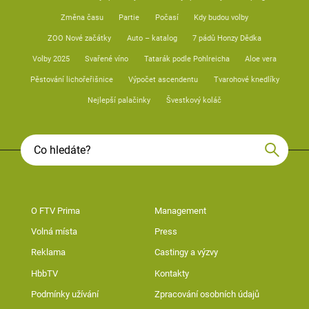
Změna času
Partie
Počasí
Kdy budou volby
ZOO Nové začátky
Auto – katalog
7 pádů Honzy Dědka
Volby 2025
Svařené víno
Tatarák podle Pohlreicha
Aloe vera
Pěstování lichořeřišnice
Výpočet ascendentu
Tvarohové knedlíky
Nejlepší palačinky
Švestkový koláč
O FTV Prima
Management
Volná místa
Press
Reklama
Castingy a výzvy
HbbTV
Kontakty
Podmínky užívání
Zpracování osobních údajů