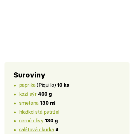
Suroviny
paprika
(Piquillo)
10 ks
kozí sýr
400 g
smetana
130 ml
hladkolistá petržel
černé olivy
130 g
salátová okurka
4