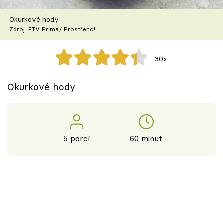
Škola vaření
Okurkové hody
Zdroj: FTV Prima/ Prostřeno!
Recepty z TV
Speciál: Cuketa
30x
Těhotnej kuchař
Okurkové hody
Sledujte prima+
Přihlášení
5 porcí
60 minut
Sledujte nás