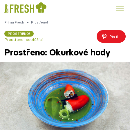
Prima Fresh
■
Prostřeno!
Kuře
Polévky k večeři
Rychlé večeře
Trendy:
PROSTŘENO!
Pin it
Prostřeno, soutěžící
Česká kuchyně
Čokoláda
Prostřeno: Okurkové hody
Témata
Recepty
Články
TV Program