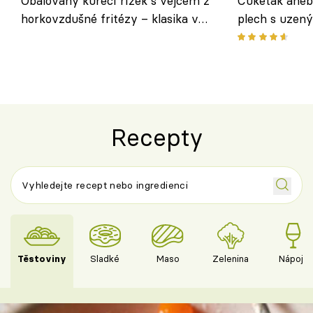
Obalovaný kuřecí řízek s vejcem z
Cukeťák aneb
horkovzdušné fritézy – klasika v
plech s uzen
novém pojetí podle Jamieho
způsob, jak z
Olivera
cukety
Recepty
Těstoviny
Sladké
Maso
Zelenina
Nápoje