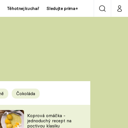
Těhotnej kuchař
Sledujte prima+
Vyhledávání
Můj p
Prima+
Y
CNN Prima NEWS
Prima ZOOM
ÍDLA
Prima LIVING
Prima Ženy
ně
Čokoláda
Prima LAJK
y
Koprová omáčka -
jednoduchý recept na
Sledujte nás
poctivou klasiku