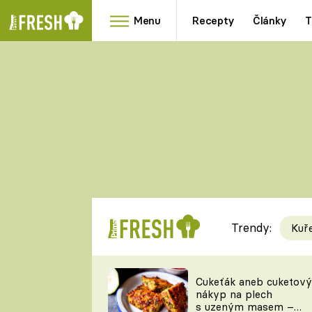
Menu
Recepty
Články
T
Oblíbené
Přílohy
recepty
HRANOLKY
HOUBY
KNEDLÍKY
DÝNĚ
KAŠE
RYCHLOVKY
Trendy:
Kuř
Populární
Videorecept
Cukeťák aneb cuketový
nákyp na plech
kuchaři
s uzeným masem –
TEĎ VAŘÍ ŠÉF!