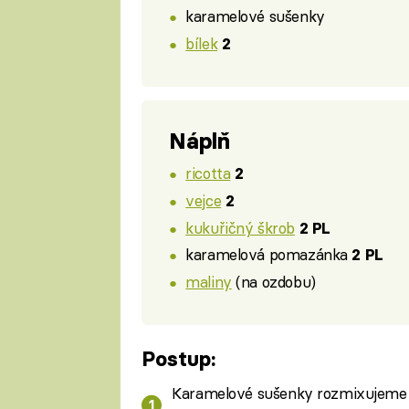
karamelové sušenky
bílek
2
Náplň
ricotta
2
vejce
2
kukuřičný škrob
2 PL
karamelová pomazánka
2 PL
maliny
(na ozdobu)
Postup:
Karamelové sušenky rozmixujeme n