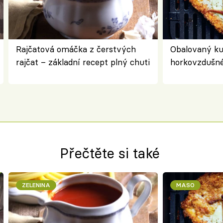
Rajčatová omáčka z čerstvých
Obalovaný kuř
rajčat – základní recept plný chuti
horkovzdušné 
novém pojetí
Olivera
Přečtěte si také
ZELENINA
MASO