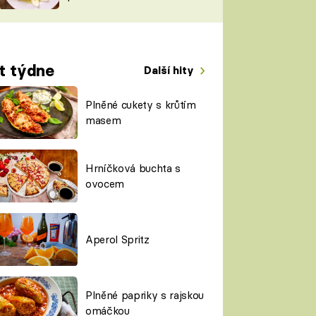
TORKY
ESH
t týdne
Další hity
Plněné cukety s krůtím
masem
Hrníčková buchta s
ovocem
Aperol Spritz
Plněné papriky s rajskou
omáčkou