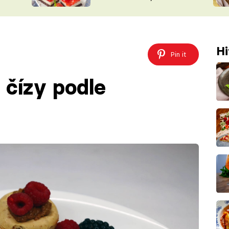
nepotřebujete troubu
ŠÉFREDAK
VYCHYTÁVKY
SOUTĚŽ FR
NA NÁKUPECH
ČASOPIS
Hi
Pin it
 čízy podle