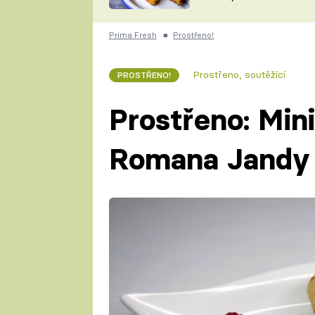
skvělý způsob, jak
ZDENĚK
zpracovat přerostlé
ČESKO NA TALÍŘI
cukety
POHLREICH
Prima Fresh
■
Prostřeno!
KAROLÍNA,
JAROSLAV SAPÍK
DOMÁCÍ
Prostřeno, soutěžící
PROSTŘENO!
KUCHAŘKA
KAROLÍNA
KAMBERSKÁ
Prostřeno: Mini
Romana Jandy