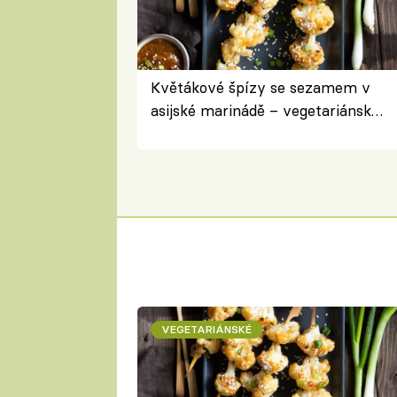
Květákové špízy se sezamem v
asijské marinádě – vegetariánská
chuťovka z grilu
VEGETARIÁNSKÉ