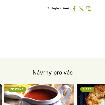
Sdílejte článek
Návrhy pro vás
ZELENINA
MASO