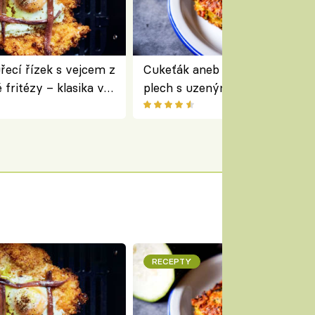
ecí řízek s vejcem z
Cukeťák aneb cuketový nákyp
fritézy – klasika v
plech s uzeným masem – skvě
 podle Jamieho
způsob, jak zpracovat přerostl
cukety
RECEPTY