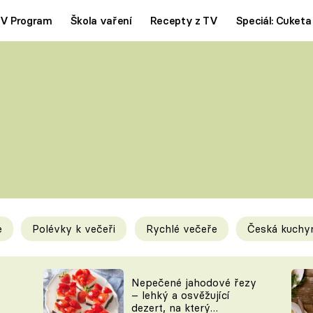
V Program
Škola vaření
Recepty z TV
Speciál: Cuketa
Polévky
Saláty
ČESKÁ KLASIKA
TĚSTOVIN
SILNÉ VÝVARY
SLADKÉ
KRÉMOVÉ
BEZMASÁ J
e
Polévky k večeři
Rychlé večeře
Česká kuchy
y
Tipy a triky
Novink
Nepečené jahodové řezy
– lehký a osvěžující
dezert, na který
KAM ZA JÍDLEM
BLOG