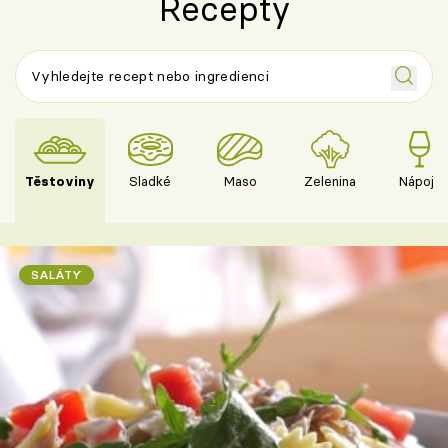
Recepty
Těstoviny
Sladké
Maso
Zelenina
Nápoje
SALÁTY