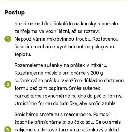
Postup
Rozlámeme bílou čokoládu na kousky a pomalu
zahřejeme ve vodní lázni, až se roztaví.
Nepoužíváme mikrovlnnou troubu. Roztavenou
čokoládu necháme vychladnout na pokojovou
teplotu.
Rozemeleme sušenky na prášek v mixéru.
Rozehřejeme máslo a smícháme s 200 g
sušenkového prášku. Vyložíme důkladně dortovou
formu pečicím papírem. Směs sušenek
namačkáme rovnoměrně na dno do pečicí formy.
Umístíme formu do ledničky, aby směs ztuhla.
Smícháme smetanu s mascarpone. Pomocí
špachtle přimícháme bílou čokoládu. Celou směs
nalijeme do dortové formy na sušenkový základ.