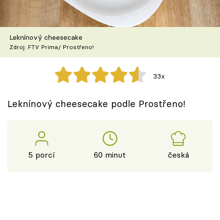
Škola vaření
Recepty z TV
Leknínový cheesecake
Zdroj: FTV Prima/ Prostřeno!
Speciál: Cuketa
33x
Těhotnej kuchař
Leknínový cheesecake podle Prostřeno!
Sledujte prima+
Přihlášení
5 porcí
60 minut
česká
Sledujte nás