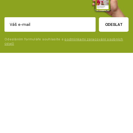
ODESLAT
Odesláním formuláře souhlasíte s
podmínkami zpracování osobních
údajů