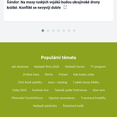
Šándor: Na masy ruských vojáků budou ukrajinské drony
krátké. Konflikt se nevyvíjí dobře
Populární témata
Jak zhubnout
Nejlepší filmy 2024
Nejlepší horory
TV program
Změna času
Partie
Počasí
Kdy budou volby
ZOO Nové začátky
Auto – katalog
7 pádů Honzy Dědka
Volby 2025
Svařené víno
Tatarák podle Pohlreicha
Aloe vera
Pěstování lichořeřišnice
Výpočet ascendentu
Tvarohové knedlíky
Nejlepší palačinky
Švestkový koláč