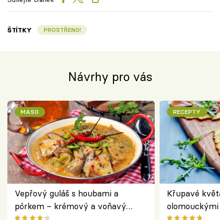
ŠTÍTKY
PROSTŘENO!
Návrhy pro vás
MASO
RECEPTY
Vepřový guláš s houbami a
Křupavé květ
pórkem – krémový a voňavý
olomouckými 
pokrm z jednoho hrnce
bezlepkový o