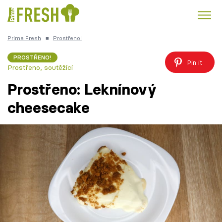
Prima Fresh
■
Prostřeno!
Kuře
Polévky k večeři
Rychlé večeře
Trendy:
PROSTŘENO!
Pin it
Prostřeno, soutěžící
Česká kuchyně
Čokoláda
Prostřeno: Leknínový
cheesecake
Témata
Recepty
Články
TV Program