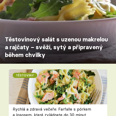
Těstovinový salát s uzenou makrelou
a rajčaty – svěží, sytý a připravený
během chvilky
TĚSTOVINY
Rychlá a zdravá večeře: Farfalle s pórkem
a lososem, které zvládnete do 30 minut