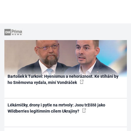
Bartošek k Turkovi: Hyenismus a nehoráznost. Ke stíhání by
ho Sněmovna vydala, míní Vondráček
Lékárničky, drony i pytle na mrtvoly: Jsou tržiště jako
Wildberries legitimním cílem Ukrajiny?