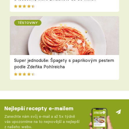
TĚSTOVINY
Super jednoduše: Špagety s paprikovým pestem
podle Zdeňka Pohlreicha
Nejlepší recepty e-mailem
Zanechte nám svůj e-mail a až 5x týdně
vás upozorníme na to nejnovější a nejlepší
z našeho webu.