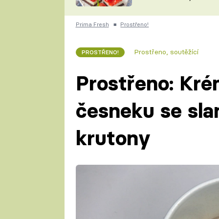
nepotřebujete troubu
ZDENĚK
ČESKO NA TALÍŘI
POHLREICH
Prima Fresh
■
Prostřeno!
KAROLÍNA,
JAROSLAV SAPÍK
DOMÁCÍ
Prostřeno, soutěžící
PROSTŘENO!
KUCHAŘKA
KAROLÍNA
KAMBERSKÁ
Prostřeno: Kr
česneku se sla
krutony