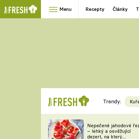
Menu
Recepty
Články
T
Oblíbené
Přílohy
recepty
HRANOLKY
HOUBY
KNEDLÍKY
DÝNĚ
KAŠE
RYCHLOVKY
Trendy:
Kuř
Populární
Videorecept
Nepečené jahodové ře
– lehký a osvěžující
kuchaři
dezert, na který
TEĎ VAŘÍ ŠÉF!