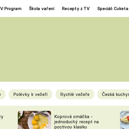
V Program
Škola vaření
Recepty z TV
Speciál: Cuketa
Polévky
Saláty
ČESKÁ KLASIKA
TĚSTOVIN
SILNÉ VÝVARY
SLADKÉ
KRÉMOVÉ
BEZMASÁ J
e
Polévky k večeři
Rychlé večeře
Česká kuchy
y
Tipy a triky
Novink
zy
Koprová omáčka -
jednoduchý recept na
poctivou klasiku
KAM ZA JÍDLEM
BLOG