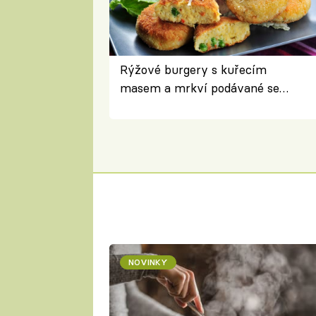
Rýžové burgery s kuřecím
masem a mrkví podávané se
salátem – lehká a chutná večeře
NOVINKY