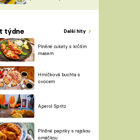
TORKY
ESH
t týdne
Další hity
Plněné cukety s krůtím
masem
Hrníčková buchta s
ovocem
Aperol Spritz
Plněné papriky s rajskou
omáčkou