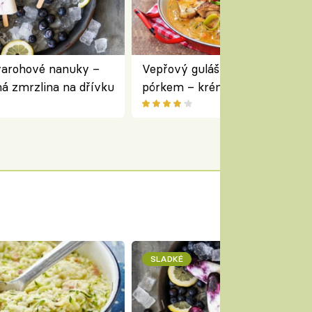
varohové nanuky –
Vepřový guláš s houbami a
á zmrzlina na dřívku
pórkem – krémový a voňavý
pokrm z jednoho hrnce
SLADKÉ