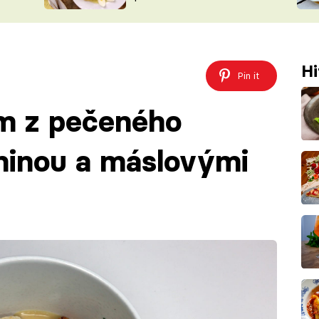
ŠÉFREDAK
VYCHYTÁVKY
SOUTĚŽ FR
NA NÁKUPECH
ČASOPIS
Hi
Pin it
ém z pečeného
ninou a máslovými