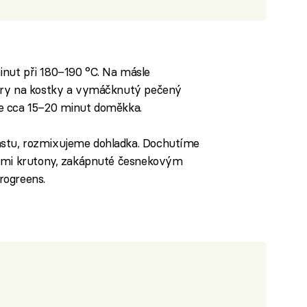
nut při 180–190 °C. Na másle
ory na kostky a vymáčknutý pečený
e cca 15–20 minut doměkka.
stu, rozmixujeme dohladka. Dochutíme
vými krutony, zakápnuté česnekovým
rogreens.