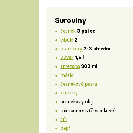
Suroviny
česnek
3 palice
cibule
2
brambory
2-3 střední
vývar
1,5 l
smetana
300 ml
máslo
česneková pasta
krutony
česnekový olej
microgreens (česnekové)
sůl
pepř