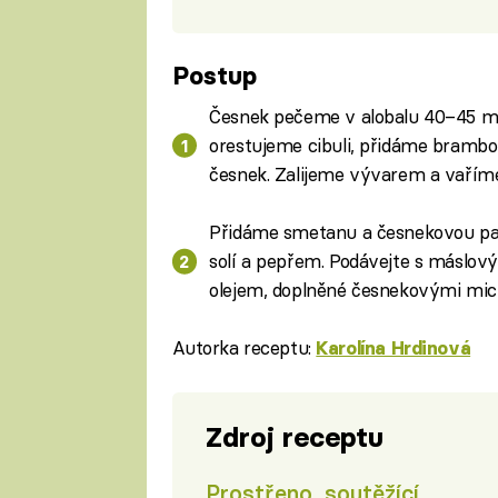
Postup
Česnek pečeme v alobalu 40–45 mi
orestujeme cibuli, přidáme bramb
česnek. Zalijeme vývarem a vařím
Přidáme smetanu a česnekovou pa
solí a pepřem. Podávejte s máslo
olejem, doplněné česnekovými mic
Autorka receptu:
Karolína Hrdinová
Zdroj receptu
Prostřeno, soutěžící