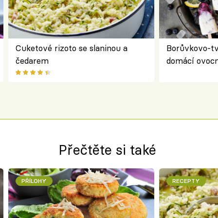
Cuketové rizoto se slaninou a
Borůvkovo-t
čedarem
domácí ovocn
Přečtěte si také
PŘÍLOHY
RECEPTY