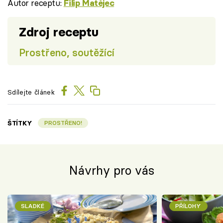
Autor receptu:
Filip Matějec
Zdroj receptu
Prostřeno, soutěžící
Sdílejte článek
ŠTÍTKY
PROSTŘENO!
Návrhy pro vás
SLADKÉ
PŘÍLOHY