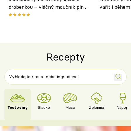
drobenkou – vláčný moučník plný
vařit i během
ovoce
Recepty
Těstoviny
Sladké
Maso
Zelenina
Nápoje