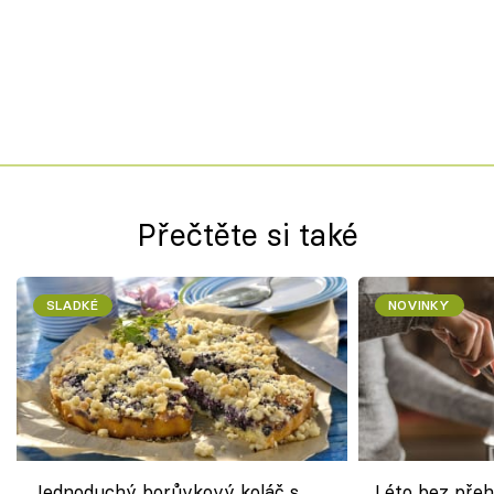
Přečtěte si také
SLADKÉ
NOVINKY
Jednoduchý borůvkový koláč s
Léto bez přeh