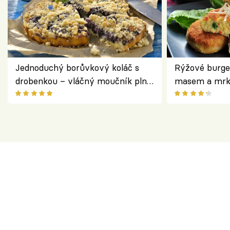
Jednoduchý borůvkový koláč s
Rýžové burge
drobenkou – vláčný moučník plný
masem a mrk
ovoce
salátem – leh