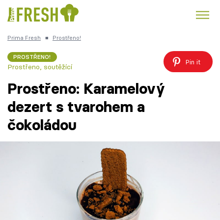
Prima Fresh
■
Prostřeno!
Kuře
Polévky k večeři
Rychlé večeře
Trendy:
PROSTŘENO!
Pin it
Prostřeno, soutěžící
Česká kuchyně
Čokoláda
Prostřeno: Karamelový
dezert s tvarohem a
čokoládou
Témata
Recepty
Články
TV Program