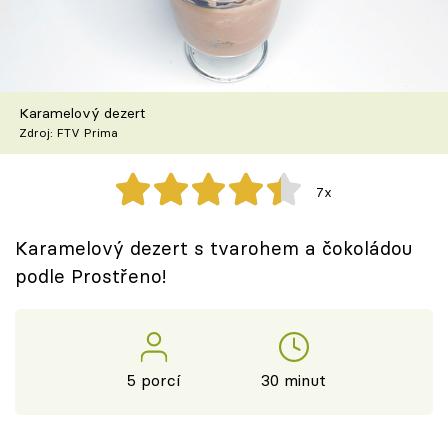
Škola vaření
Recepty z TV
Karamelový dezert
Speciál: Cuketa
Zdroj: FTV Prima
Těhotnej kuchař
7x
Sledujte prima+
Karamelový dezert s tvarohem a čokoládou
podle Prostřeno!
Přihlášení
Sledujte nás
5 porcí
30 minut