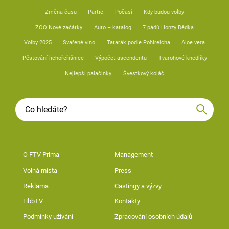
Změna času
Partie
Počasí
Kdy budou volby
ZOO Nové začátky
Auto – katalog
7 pádů Honzy Dědka
Volby 2025
Svařené víno
Tatarák podle Pohlreicha
Aloe vera
Pěstování lichořeřišnice
Výpočet ascendentu
Tvarohové knedlíky
Nejlepší palačinky
Švestkový koláč
O FTV Prima
Management
Volná místa
Press
Reklama
Castingy a výzvy
HbbTV
Kontakty
Podmínky užívání
Zpracování osobních údajů