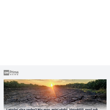
Letošní vlna veder? Nic moc, míní vědci. Vysvětlili, proč rok