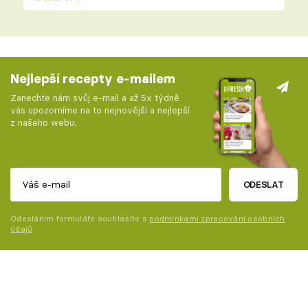
Nejlepší recepty e-mailem
Zanechte nám svůj e-mail a až 5x týdně
vás upozorníme na to nejnovější a nejlepší
z našeho webu.
ODESLAT
Odesláním formuláře souhlasíte s
podmínkami zpracování osobních
údajů