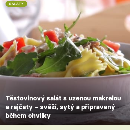
SALÁTY
Těstovinový salát s uzenou makrelou
a rajčaty – svěží, sytý a připravený
během chvilky