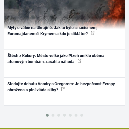
Mýty o válce na Ukrajině: Jak to bylo s nacismem,
Euromajdanem či Krymem a kdo je diktátor?
Štěstí z Kokury: Město velké jako Plzeň uniklo oběma
atomovým bombám, zasáhla náhoda
Sledujte debatu Vondry s Gregorem: Je bezpečnost Evropy
ohrožena a plní vláda sliby?