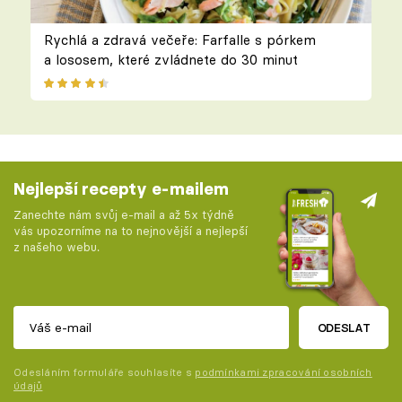
Rychlá a zdravá večeře: Farfalle s pórkem
a lososem, které zvládnete do 30 minut
Nejlepší recepty e-mailem
Zanechte nám svůj e-mail a až 5x týdně
vás upozorníme na to nejnovější a nejlepší
z našeho webu.
ODESLAT
Odesláním formuláře souhlasíte s
podmínkami zpracování osobních
údajů