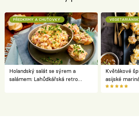
PŘEDKRMY A CHUŤOVKY
VEGETARIÁNSK
Holandský salát se sýrem a
Květákové šp
salámem: Lahůdkářská retro
asijské marin
klasika, která chutná stejně skvěle
chuťovka z gr
jako dřív