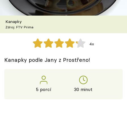
Škola vaření
Recepty z TV
Kanapky
Zdroj: FTV Prima
Speciál: Cuketa
4x
Těhotnej kuchař
Kanapky podle Jany z Prostřeno!
Sledujte prima+
Přihlášení
5 porcí
30 minut
Sledujte nás