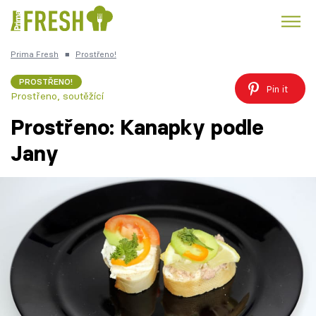
Prima Fresh
■
Prostřeno!
Kuře
Polévky k večeři
Rychlé večeře
Trendy:
PROSTŘENO!
Pin it
Prostřeno, soutěžící
Česká kuchyně
Čokoláda
Prostřeno: Kanapky podle
Jany
Témata
Recepty
Články
TV Program