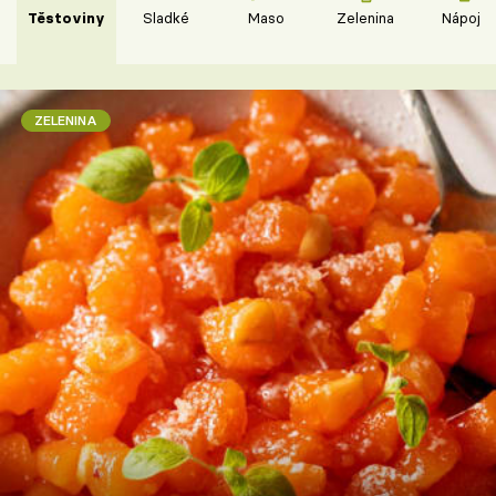
Těstoviny
Sladké
Maso
Zelenina
Nápoje
ZELENINA