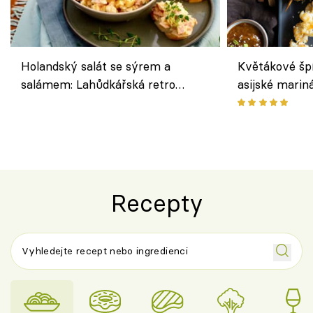
Holandský salát se sýrem a
Květákové šp
salámem: Lahůdkářská retro
asijské marin
klasika, která chutná stejně skvěle
chuťovka z gr
jako dřív
Recepty