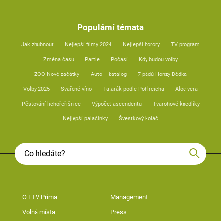
Populární témata
Jak zhubnout
Nejlepší filmy 2024
Nejlepší horory
TV program
Změna času
Partie
Počasí
Kdy budou volby
ZOO Nové začátky
Auto – katalog
7 pádů Honzy Dědka
Volby 2025
Svařené víno
Tatarák podle Pohlreicha
Aloe vera
Pěstování lichořeřišnice
Výpočet ascendentu
Tvarohové knedlíky
Nejlepší palačinky
Švestkový koláč
O FTV Prima
Management
Volná místa
Press