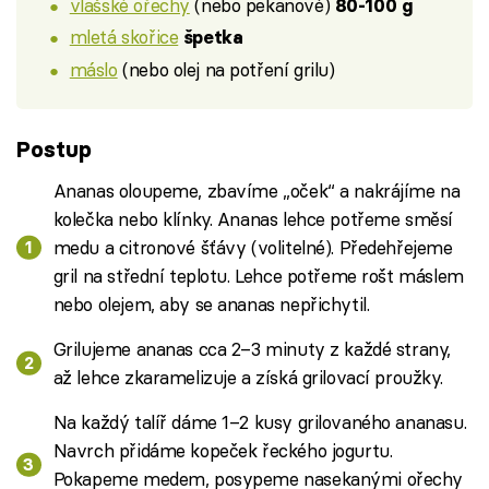
vlašské ořechy
(nebo pekanové)
80-100 g
mletá skořice
špetka
máslo
(nebo olej na potření grilu)
Postup
Ananas oloupeme, zbavíme „oček“ a nakrájíme na
kolečka nebo klínky. Ananas lehce potřeme směsí
medu a citronové šťávy (volitelné). Předehřejeme
gril na střední teplotu. Lehce potřeme rošt máslem
nebo olejem, aby se ananas nepřichytil.
Grilujeme ananas cca 2–3 minuty z každé strany,
až lehce zkaramelizuje a získá grilovací proužky.
Na každý talíř dáme 1–2 kusy grilovaného ananasu.
Navrch přidáme kopeček řeckého jogurtu.
Pokapeme medem, posypeme nasekanými ořechy