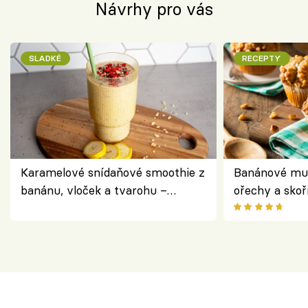
Návrhy pro vás
SLADKÉ
RECEPTY
Karamelové snídaňové smoothie z
Banánové muf
banánu, vloček a tvarohu –
ořechy a skoř
snídaně do skleničky