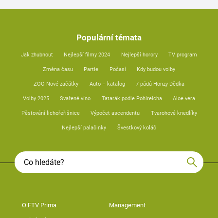
Populární témata
Jak zhubnout
Nejlepší filmy 2024
Nejlepší horory
TV program
Změna času
Partie
Počasí
Kdy budou volby
ZOO Nové začátky
Auto – katalog
7 pádů Honzy Dědka
Volby 2025
Svařené víno
Tatarák podle Pohlreicha
Aloe vera
Pěstování lichořeřišnice
Výpočet ascendentu
Tvarohové knedlíky
Nejlepší palačinky
Švestkový koláč
O FTV Prima
Management