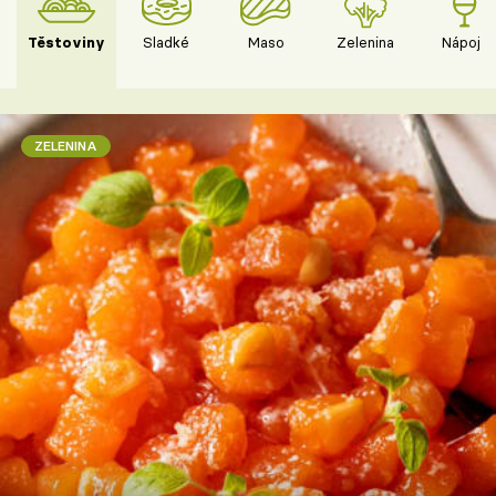
Těstoviny
Sladké
Maso
Zelenina
Nápoje
ZELENINA