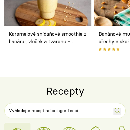
Karamelové snídaňové smoothie z
Banánové muf
banánu, vloček a tvarohu –
ořechy a skoř
snídaně do skleničky
Recepty