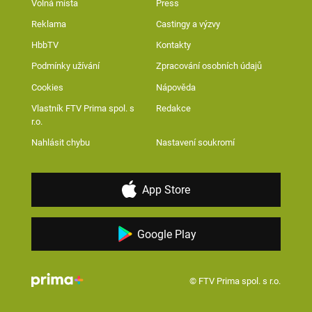
Volná místa
Press
Reklama
Castingy a výzvy
HbbTV
Kontakty
Podmínky užívání
Zpracování osobních údajů
Cookies
Nápověda
Vlastník FTV Prima spol. s
Redakce
r.o.
Nahlásit chybu
Nastavení soukromí
App Store
Google Play
© FTV Prima spol. s r.o.