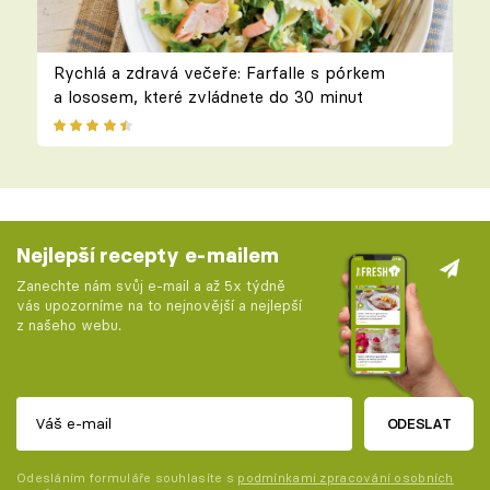
Rychlá a zdravá večeře: Farfalle s pórkem
a lososem, které zvládnete do 30 minut
Nejlepší recepty e-mailem
Zanechte nám svůj e-mail a až 5x týdně
vás upozorníme na to nejnovější a nejlepší
z našeho webu.
ODESLAT
Odesláním formuláře souhlasíte s
podmínkami zpracování osobních