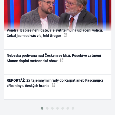
Vondra: Babiše nehlídáte, ale svítíte mu na uplácení voličů.
Čekal jsem od vás víc, řekl Gregor
Nebeská podívaná nad Českem se blíží. Působivé zatmění
Slunce doplní meteorická show
REPORTÁŽ: Za tajemnými hrady do Karpat aneb Fascinující
zříceniny u českých hranic