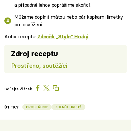
a případně lehce poprášíme skořicí.
Můžeme doplnit mátou nebo pár kapkami limetky
pro osvěžení.
Autor receptu:
Zdeněk „Style“ Hrubý
Zdroj receptu
Prostřeno, soutěžící
Sdílejte článek
ŠTÍTKY
PROSTŘENO!
ZDENĚK HRUBÝ