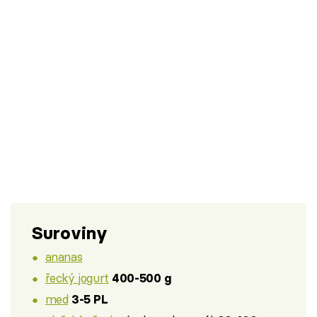
Suroviny
ananas
řecký jogurt
400-500 g
med
3-5 PL