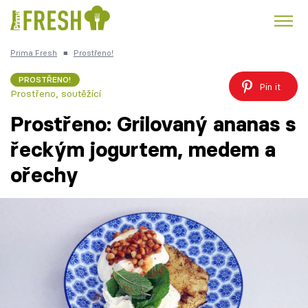
Prima Fresh
■
Prostřeno!
Kuře
Polévky k večeři
Rychlé večeře
Trendy:
PROSTŘENO!
Pin it
Prostřeno, soutěžící
Česká kuchyně
Čokoláda
Prostřeno: Grilovaný ananas s
řeckým jogurtem, medem a
ořechy
Témata
Recepty
Články
TV Program