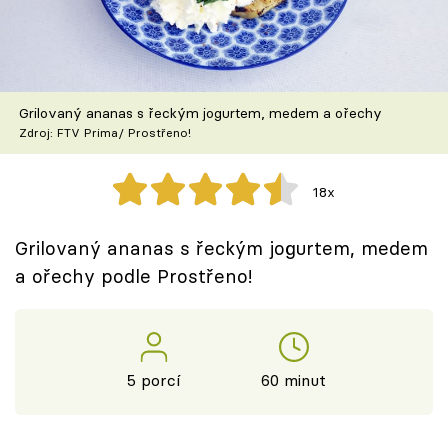
Škola vaření
Recepty z TV
Grilovaný ananas s řeckým jogurtem, medem a ořechy
Speciál: Cuketa
Zdroj: FTV Prima/ Prostřeno!
Těhotnej kuchař
18x
Sledujte prima+
Grilovaný ananas s řeckým jogurtem, medem
a ořechy podle Prostřeno!
Přihlášení
Sledujte nás
5 porcí
60 minut