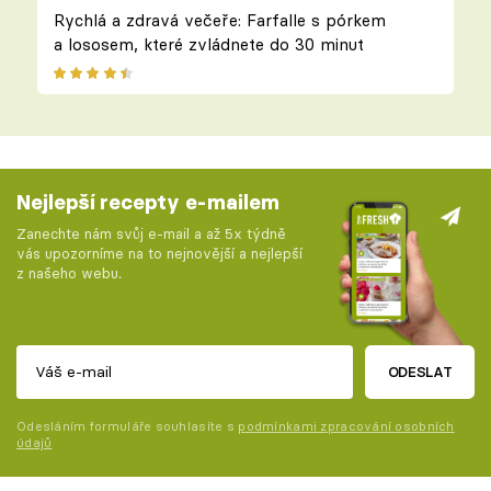
Rychlá a zdravá večeře: Farfalle s pórkem
a lososem, které zvládnete do 30 minut
Nejlepší recepty e-mailem
Zanechte nám svůj e-mail a až 5x týdně
vás upozorníme na to nejnovější a nejlepší
z našeho webu.
ODESLAT
Odesláním formuláře souhlasíte s
podmínkami zpracování osobních
údajů