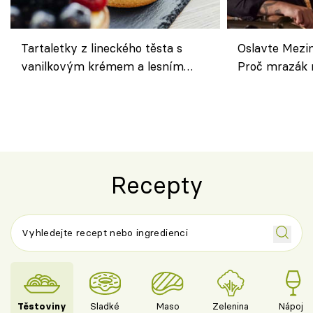
Tartaletky z lineckého těsta s
Oslavte Mezin
vanilkovým krémem a lesním
Proč mrazák n
ovocem podle Bread Society
horku vsadit 
Recepty
Těstoviny
Sladké
Maso
Zelenina
Nápoje