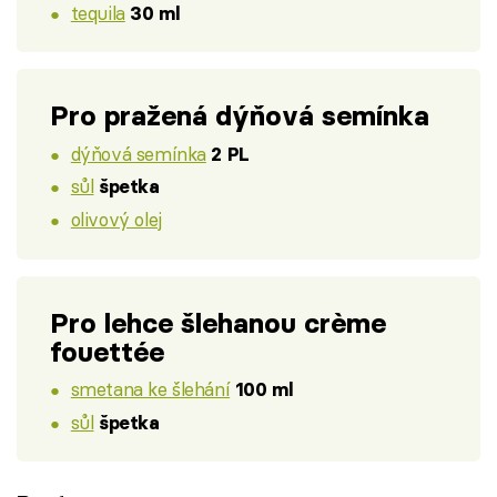
tequila
30 ml
Pro pražená dýňová semínka
dýňová semínka
2 PL
sůl
špetka
olivový olej
Pro lehce šlehanou crème
fouettée
smetana ke šlehání
100 ml
sůl
špetka