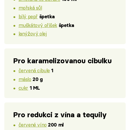
mořská sůl
bílý pepř
špetka
muškátový oříšek
špetka
lanýžový olej
Pro karamelizovanou cibulku
červená cibule
1
máslo
20 g
cukr
1 ML
Pro redukci z vína a tequily
červené víno
200 ml