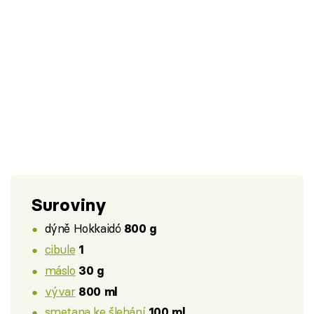
Suroviny
dýně Hokkaidó
800 g
cibule
1
máslo
30 g
vývar
800 ml
smetana ke šlehání
100 ml