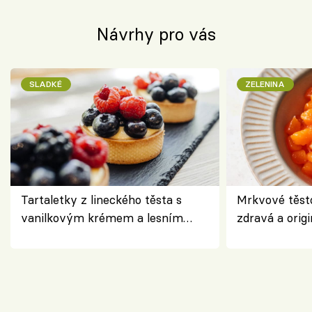
Návrhy pro vás
SLADKÉ
ZELENINA
Tartaletky z lineckého těsta s
Mrkvové těst
vanilkovým krémem a lesním
zdravá a origi
ovocem podle Bread Society
klasiky