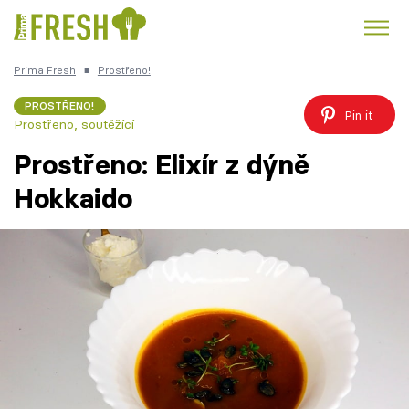
Prima Fresh
■
Prostřeno!
Kuře
Polévky k večeři
Rychlé večeře
Trendy:
PROSTŘENO!
Pin it
Prostřeno, soutěžící
Česká kuchyně
Čokoláda
Prostřeno: Elixír z dýně
Hokkaido
Témata
Recepty
Články
TV Program