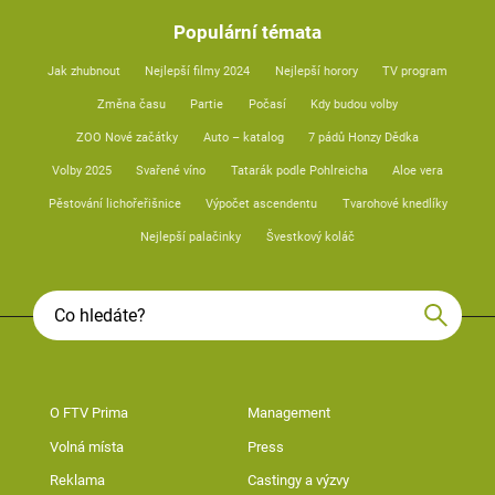
Populární témata
Jak zhubnout
Nejlepší filmy 2024
Nejlepší horory
TV program
Změna času
Partie
Počasí
Kdy budou volby
ZOO Nové začátky
Auto – katalog
7 pádů Honzy Dědka
Volby 2025
Svařené víno
Tatarák podle Pohlreicha
Aloe vera
Pěstování lichořeřišnice
Výpočet ascendentu
Tvarohové knedlíky
Nejlepší palačinky
Švestkový koláč
O FTV Prima
Management
Volná místa
Press
Reklama
Castingy a výzvy