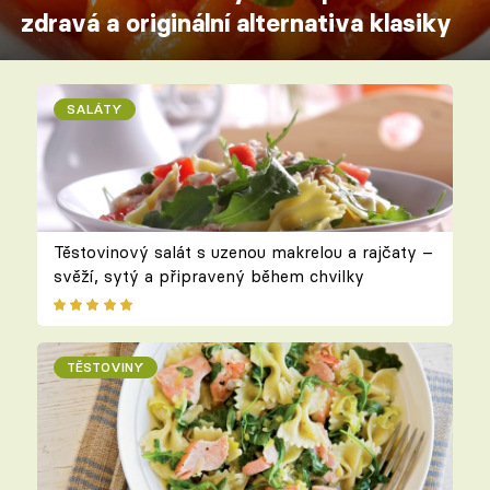
zdravá a originální alternativa klasiky
SALÁTY
Těstovinový salát s uzenou makrelou a rajčaty –
svěží, sytý a připravený během chvilky
TĚSTOVINY