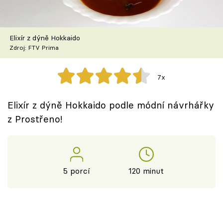
Škola vaření
Recepty z TV
Elixír z dýně Hokkaido
Zdroj: FTV Prima
Speciál: Cuketa
7x
Těhotnej kuchař
Elixír z dýně Hokkaido podle módní návrhářky
Sledujte prima+
z Prostřeno!
Přihlášení
5 porcí
120 minut
Sledujte nás