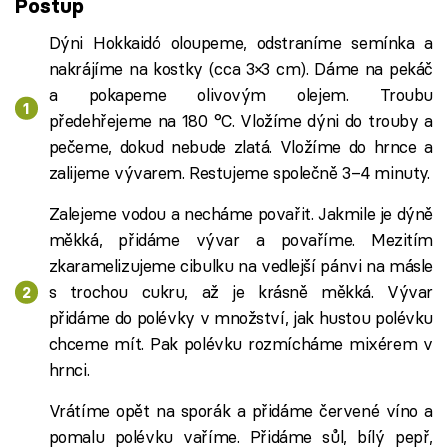
Postup
Dýni Hokkaidó oloupeme, odstraníme semínka a
nakrájíme na kostky (cca 3×3 cm). Dáme na pekáč
a pokapeme olivovým olejem. Troubu
předehřejeme na 180 °C. Vložíme dýni do trouby a
pečeme, dokud nebude zlatá. Vložíme do hrnce a
zalijeme vývarem. Restujeme společně 3–4 minuty.
Zalejeme vodou a necháme povařit. Jakmile je dýně
měkká, přidáme vývar a povaříme. Mezitím
zkaramelizujeme cibulku na vedlejší pánvi na másle
s trochou cukru, až je krásně měkká. Vývar
přidáme do polévky v množství, jak hustou polévku
chceme mít. Pak polévku rozmícháme mixérem v
hrnci.
Vrátíme opět na sporák a přidáme červené víno a
pomalu polévku vaříme. Přidáme sůl, bílý pepř,